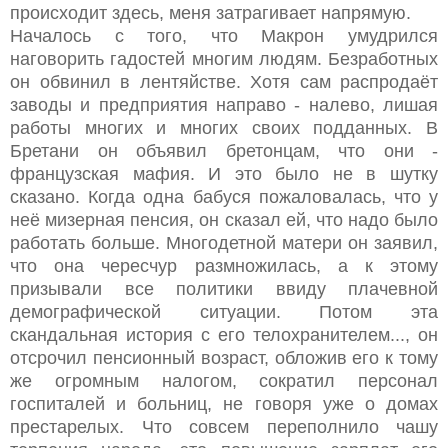
происходит здесь, меня затрагивает напрямую.
Началось с того, что Макрон умудрился
наговорить гадостей многим людям. Безработных
он обвинил в лентяйстве. Хотя сам распродаёт
заводы и предприятия направо - налево, лишая
работы многих и многих своих подданных. В
Бретани он объявил бретонцам, что они -
французская мафия. И это было не в шутку
сказано. Когда одна бабуся пожаловалась, что у
неё мизерная пенсия, он сказал ей, что надо было
работать больше. Многодетной матери он заявил,
что она чересчур размножилась, а к этому
призывали все политики ввиду плачевной
демографической ситуации. Потом эта
скандальная история с его телохранителем..., он
отсрочил пенсионный возраст, обложив его к тому
же огромным налогом, сократил персонал
госпиталей и больниц, не говоря уже о домах
престарелых. Что совсем переполнило чашу