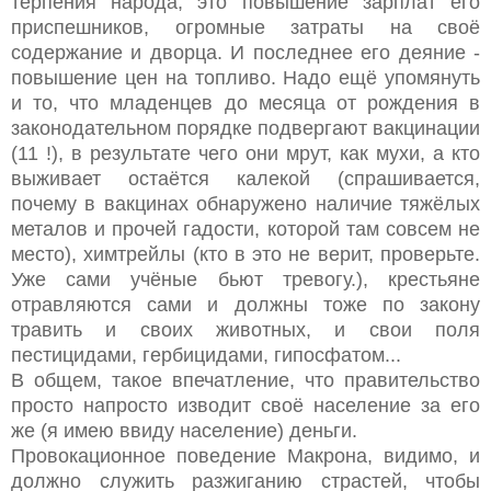
терпения народа, это повышение зарплат его
приспешников, огромные затраты на своё
содержание и дворца. И последнее его деяние -
повышение цен на топливо. Надо ещё упомянуть
и то, что младенцев до месяца от рождения в
законодательном порядке подвергают вакцинации
(11 !), в результате чего они мрут, как мухи, а кто
выживает остаётся калекой (спрашивается,
почему в вакцинах обнаружено наличие тяжёлых
металов и прочей гадости, которой там совсем не
место), химтрейлы (кто в это не верит, проверьте.
Уже сами учёные бьют тревогу.), крестьяне
отравляются сами и должны тоже по закону
травить и своих животных, и свои поля
пестицидами, гербицидами, гипосфатом...
В общем, такое впечатление, что правительство
просто напросто изводит своё население за его
же (я имею ввиду население) деньги.
Провокационное поведение Макрона, видимо, и
должно служить разжиганию страстей, чтобы