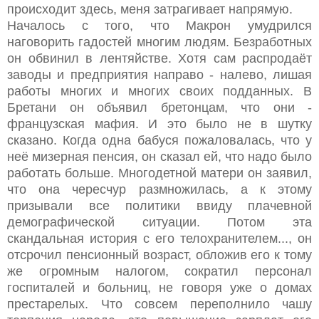
происходит здесь, меня затрагивает напрямую.
Началось с того, что Макрон умудрился
наговорить гадостей многим людям. Безработных
он обвинил в лентяйстве. Хотя сам распродаёт
заводы и предприятия направо - налево, лишая
работы многих и многих своих подданных. В
Бретани он объявил бретонцам, что они -
французская мафия. И это было не в шутку
сказано. Когда одна бабуся пожаловалась, что у
неё мизерная пенсия, он сказал ей, что надо было
работать больше. Многодетной матери он заявил,
что она чересчур размножилась, а к этому
призывали все политики ввиду плачевной
демографической ситуации. Потом эта
скандальная история с его телохранителем..., он
отсрочил пенсионный возраст, обложив его к тому
же огромным налогом, сократил персонал
госпиталей и больниц, не говоря уже о домах
престарелых. Что совсем переполнило чашу