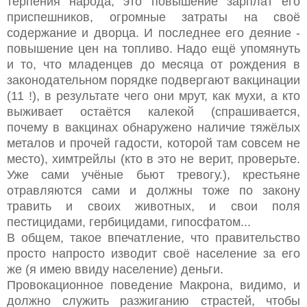
терпения народа, это повышение зарплат его
приспешников, огромные затраты на своё
содержание и дворца. И последнее его деяние -
повышение цен на топливо. Надо ещё упомянуть
и то, что младенцев до месяца от рождения в
законодательном порядке подвергают вакцинации
(11 !), в результате чего они мрут, как мухи, а кто
выживает остаётся калекой (спрашивается,
почему в вакцинах обнаружено наличие тяжёлых
металов и прочей гадости, которой там совсем не
место), химтрейлы (кто в это не верит, проверьте.
Уже сами учёные бьют тревогу.), крестьяне
отравляются сами и должны тоже по закону
травить и своих животных, и свои поля
пестицидами, гербицидами, гипосфатом...
В общем, такое впечатление, что правительство
просто напросто изводит своё население за его
же (я имею ввиду население) деньги.
Провокационное поведение Макрона, видимо, и
должно служить разжиганию страстей, чтобы