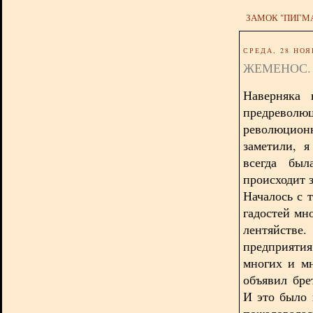
ЗАМОК "ПИГМ
СРЕДА, 28 НОЯ
ЖЕМЕНОС.
Наверняка 
предреволю
революцион
заметили, 
всегда был
происходит з
Началось с 
гадостей мн
лентяйств
предприяти
многих и м
объявил бре
И это было 
пожаловалась