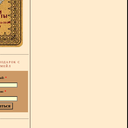
ПОДАРОК С
-МЕЙЛ
ail:
*
мя:
*
!