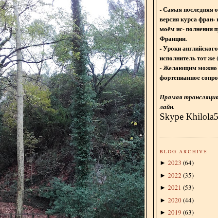
- Самая последняя 
версия курса фран- 
моём ис- полнении п
Франции.
- Уроки английского
исполнитель тот же 
- Желающим можно 
фортепианное сопро
Прямая трансляция 
лайн.
Skype Khilola
BLOG ARCHIVE
2023
(
64
)
►
2022
(
35
)
►
2021
(
53
)
►
2020
(
44
)
►
2019
(
63
)
►