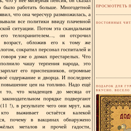
ПРОСМОТРЕТЬ 
о было работать больше. Многодетной
явил, что она чересчур размножилась, а
зывали все политики ввиду плачевной
ПОСТОЯННЫЕ ЧИТ
ской ситуации. Потом эта скандальная
его телохранителем..., он отсрочил
 возраст, обложив его к тому же
логом, сократил персонал госпиталей и
 говоря уже о домах престарелых. Что
еполнило чашу терпения народа, это
зарплат его приспешников, огромные
своё содержание и дворца. И последнее
- повышение цен на топливо. Надо ещё
ПОДАРОК ДЛЯ ГУ
и то, что младенцев до месяца от
ВКУСНО, ВЕСЕЛО
 законодательном порядке подвергают
11 !), в результате чего они мрут, как
то выживает остаётся калекой
тся, почему в вакцинах обнаружено
жёлых металов и прочей гадости,