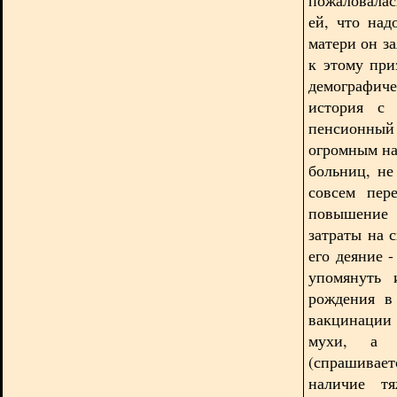
ей, что над
матери он за
к этому при
демографиче
история с 
пенсионный
огромным на
больниц, не
совсем пер
повышение 
затраты на 
его деяние 
упомянуть 
рождения в
вакцинации (
мухи, а к
(спрашивае
наличие тя