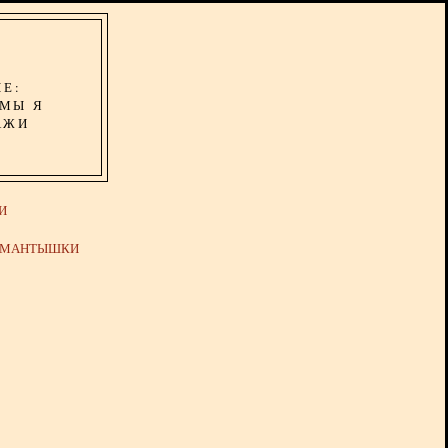
ИЕ:
ОМЫ Я
АЖИ
И
Й МАНТЫШКИ