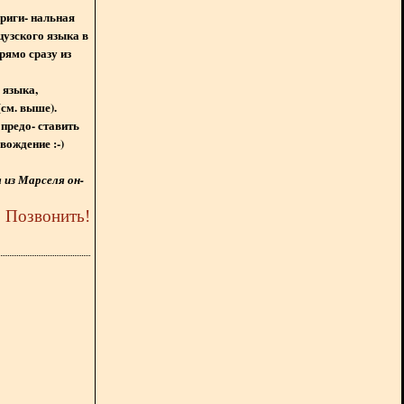
ориги- нальная
цузского языка в
рямо сразу из
 языка,
(см. выше).
предо- ставить
вождение :-)
из Марселя он-
5
Позвонить
!