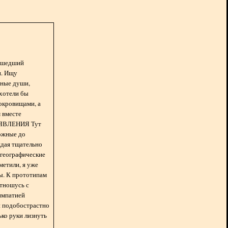
асшедший
н. Ищу
нные души,
хотели бы
окровищами, а
 вместе
БЪЯВЛЕНИЯ Тут
ожные до
ждая тщательно
 географические
метили, я уже
ды. К прототипам
отношусь с
импатией
 и подобострастно
лько руки лизнуть