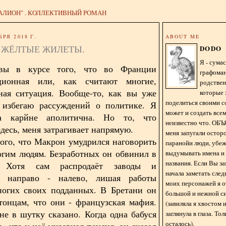
АЛИОН" . КОЛЛЕКТИВНЫЙ РОМАН
БРЯ 2018 Г.
ABOUT ME
 ЖЁЛТЫЕ ЖИЛЕТЫ.
DODO
Я - сум
вы в курсе того, что во Франции
графома
ционная или, как считают многие,
родстве
ная ситуация. Вообще-то, как вы уже
которые 
поделиться своими с
я избегаю рассуждений о политике. Я
может и создать всем
а карйне аполитична. Но то, что
неизвестно что. О
десь, меня затрагивает напрямую.
меня запугали остор
того, что Макрон умудрился наговорить
паранойи люди, убе
огим людям. Безработных он обвинил в
выдумывать имена и
названия. Если Вы за
е. Хотя сам распродаёт заводы и
начала заметать сле
я направо - налево, лишая работы
моих персонажей я 
ногих своих подданных. В Бретани он
большой и нежной с
тонцам, что они - французская мафия.
(завиляла я хвостом
не в шутку сказано. Когда одна бабуся
заглянула в глаза. То
осталось).
, что у неё мизерная пенсия, он сказал