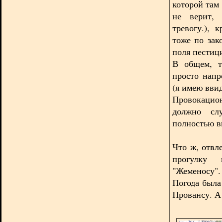
которой там 
не верит, 
тревогу.), 
тоже по зак
поля пестиц
В общем, т
просто напр
(я имею ввид
Провокацио
должно слу
полностью в
Что ж, отвл
прогулку 
"Жеменосу".
Погода была
Провансу. А