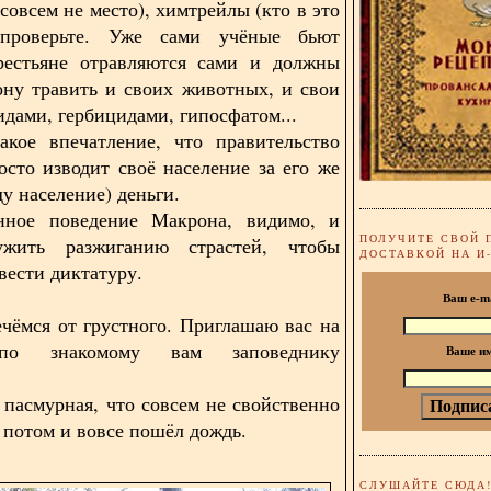
совсем не место), химтрейлы (кто в это
проверьте. Уже сами учёные бьют
крестьяне отравляются сами и должны
ону травить и своих животных, и свои
идами, гербицидами, гипосфатом...
акое впечатление, что правительство
осто изводит своё население за его же
у население) деньги.
нное поведение Макрона, видимо, и
ПОЛУЧИТЕ СВОЙ 
жить разжиганию страстей, чтобы
ДОСТАВКОЙ НА И
вести диктатуру.
Ваш e-m
ечёмся от грустного. Приглашаю вас на
по знакомому вам заповеднику
Ваше и
 пасмурная, что совсем не свойственно
 потом и вовсе пошёл дождь.
СЛУШАЙТЕ СЮДА