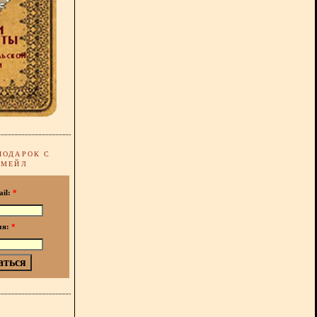
ПОДАРОК С
-МЕЙЛ
ail:
*
мя:
*
!