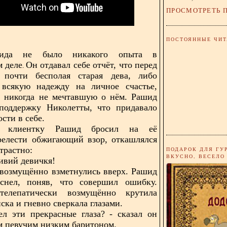
ПРОСМОТРЕТЬ 
ПОСТОЯННЫЕ ЧИТ
ашида не было никакого опыта в
м деле
Он отдавал себе отчёт, что перед
.
 почти бесполая старая дева, либо
 всякую надежду на личное счастье,
и никогда не мечтавшую о нём. Рашид
 поддержку Николетты, что придавало
ости в себе.
я клиентку Рашид бросил на её
релести обжигающий взор, откашлялся
страстно:
ПОДАРОК ДЛЯ ГУ
ВКУСНО, ВЕСЕЛО
сивий девичкя!
возмущённо взметнулись вверх. Рашид
аснел, поняв, что совершил ошибку.
телепатически возмущённо крутила
ска и гневно сверкала глазами.
ел эти прекрасные глаза? - сказал он
м певучим низким баритоном.