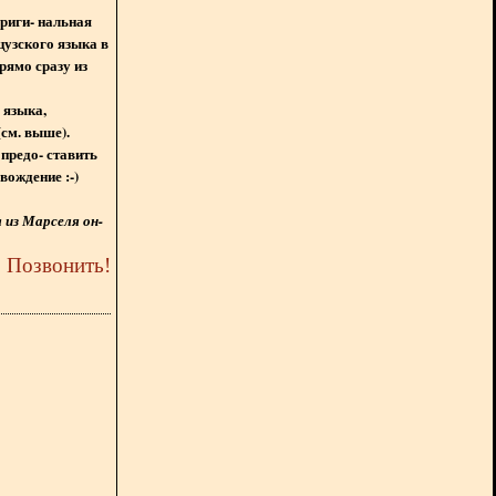
ориги- нальная
цузского языка в
рямо сразу из
 языка,
(см. выше).
предо- ставить
вождение :-)
из Марселя он-
5
Позвонить
!