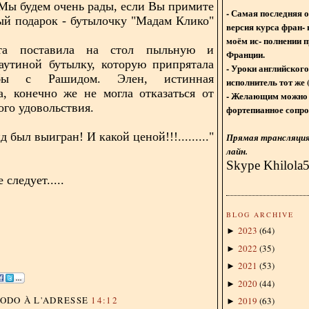
 Мы будем очень рады, если Вы примите
- Самая последняя 
й подарок - бутылочку "Мадам Клико"
версия курса фран- 
моём ис- полнении п
та поставила на стол пыльную и
Франции.
аутиной бутылку, которую припрятала
- Уроки английского
бы с Рашидом. Элен, истинная
исполнитель тот же 
, конечно же не могла отказаться от
- Желающим можно 
ого удовольствия.
фортепианное сопро
 был выигран! И какой ценой!!!........."
Прямая трансляция 
лайн.
Skype Khilola
следует.....
BLOG ARCHIVE
2023
(
64
)
►
2022
(
35
)
►
2021
(
53
)
►
2020
(
44
)
►
DODO
À L'ADRESSE
14:12
2019
(
63
)
►