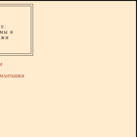
ИЕ:
ОМЫ Я
АЖИ
И
Й МАНТЫШКИ