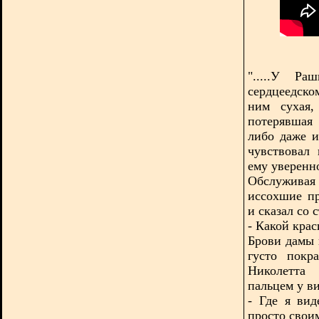
".....У Р
сердцеедско
ним сухая,
потерявшая
либо даже 
чувствовал
ему уверенн
Обслужива
иссохшие п
и сказал со 
- Какой кра
Брови дамы 
густо покр
Николетта 
пальцем у ви
- Где я вид
просто свои