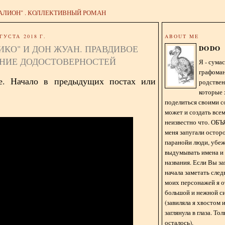
АЛИОН" . КОЛЛЕКТИВНЫЙ РОМАН
ГУСТА 2018 Г.
ABOUT ME
ИКО" И ДОН ЖУАН. ПРАВДИВОЕ
DODO
НИЕ ДОДОСТОВЕРНОСТЕЙ
Я - сум
графома
е. Начало в предыдущих постах или
родстве
которые 
поделиться своими с
может и создать всем
неизвестно что. О
меня запугали остор
паранойи люди, убе
выдумывать имена и
названия. Если Вы за
начала заметать сле
моих персонажей я 
большой и нежной с
(завиляла я хвостом
заглянула в глаза. То
осталось).