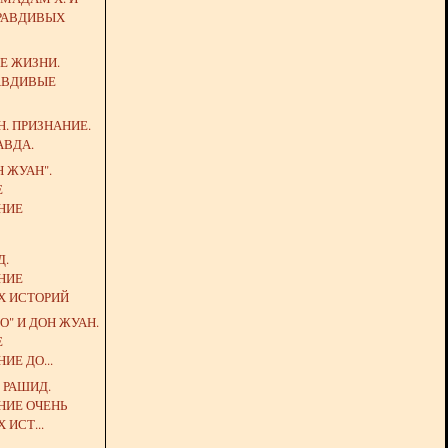
ПРАВДИВЫХ
Е ЖИЗНИ.
АВДИВЫЕ
Н. ПРИЗНАНИЕ.
АВДА.
 ЖУАН".
Е
НИЕ
Д.
НИЕ
Х ИСТОРИЙ
О" И ДОН ЖУАН.
Е
ИЕ ДО...
 РАШИД.
НИЕ ОЧЕНЬ
 ИСТ...