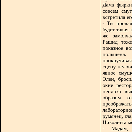
Дама фыркн
совсем сму
встретила е
- Ты прова
будет такая 
же замолча
Рашид тоже
показное в
польщена.
прокручива
сцену нелов
явное смущ
Элен, броси
окне рестор
неплохо вы
образом о
преображат
лабораторн
румянец, гла
Николетта м
- Мадам,