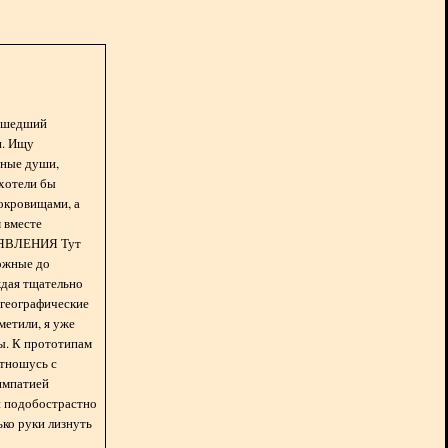
асшедший
н. Ищу
нные души,
хотели бы
окровищами, а
 вместе
БЪЯВЛЕНИЯ Тут
ожные до
ждая тщательно
 географические
метили, я уже
ды. К прототипам
отношусь с
импатией
 и подобострастно
лько руки лизнуть