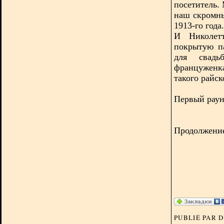
посетитель.
наш скромны
1913-го года.
И Николет
покрытую п
для свадь
француженка
такого райск
Первый раунд
Продолжение 
PUBLIÉ PAR 