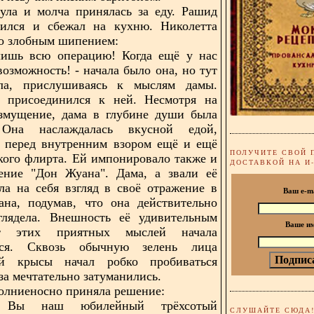
ула и молча принялась за еду. Рашид
тился и сбежал на кухню. Николетта
го злобным шипением:
лишь всю операцию! Когда ещё у нас
возможность! - начала было она, но тут
ла, прислушиваясь к мыслям дамы.
 присоединился к ней. Несмотря на
озмущение, дама в глубине души была
 Она наслаждалась вкусной едой,
я перед внутренним взором ещё и ещё
ПОЛУЧИТЕ СВОЙ 
кого флирта. Ей импонировало также и
ДОСТАВКОЙ НА И
ение "Дон Жуана". Дама, а звали её
ла на себя взгляд в своё отражение в
Ваш e-m
ана, подумав, что она действительно
глядела. Внешность её удивительным
Ваше и
т этих приятных мыслей начала
ься. Сквозь обычную зелень лица
ой крысы начал робко пробиваться
за мечтательно затуманились.
олниеносно приняла решение:
 Вы наш юбилейный трёхсотый
СЛУШАЙТЕ СЮДА