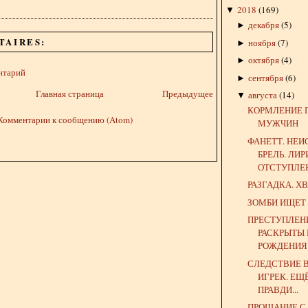
2018
(
169
)
▼
декабря
(
5
)
►
TAIRES:
ноября
(
7
)
►
октября
(
4
)
►
нтарий
сентября
(
6
)
►
Главная страница
Предыдущее
августа
(
14
)
▼
КОРМЛЕНИЕ 
Комментарии к сообщению (Atom)
МУЖЧИН
ФАНЕТТ. НЕ
БРЕЛЬ. ЛИ
ОТСТУПЛЕ
РАЗГАДКА. ХВ
ЗОМБИ ИЩЕТ
ПРЕСТУПЛЕН
РАСКРЫТЫ 
РОЖДЕНИЯ!"
СЛЕДСТВИЕ 
ИГРЕК. ЕЩ
ПРАВДИ...
ПРОЩАНИЕ С 