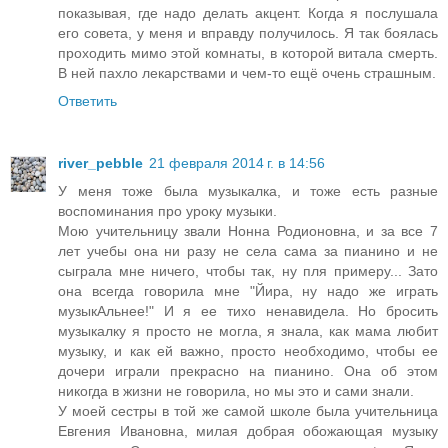
показывая, где надо делать акцент. Когда я послушала
его совета, у меня и вправду получилось. Я так боялась
проходить мимо этой комнаты, в которой витала смерть.
В ней пахло лекарствами и чем-то ещё очень страшным.
Ответить
river_pebble
21 февраля 2014 г. в 14:56
У меня тоже была музыкалка, и тоже есть разные
воспоминания про уроку музыки.
Мою учительницу звали Нонна Родионовна, и за все 7
лет учебы она ни разу не села сама за пианино и не
сыграла мне ничего, чтобы так, ну пля примеру... Зато
она всегда говорила мне "Йира, ну надо же играть
музыкАльнее!" И я ее тихо ненавидела. Но бросить
музыкалку я просто не могла, я знала, как мама любит
музыку, и как ей важно, просто необходимо, чтобы ее
дочери играли прекрасно на пианино. Она об этом
никогда в жизни не говорила, но мы это и сами знали.
У моей сестры в той же самой школе была учительница
Евгения Ивановна, милая добрая обожающая музыку