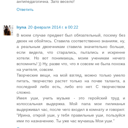
антипедагогична. Зато весело!
Ответить
Iryna
20 февраля 2014 г. в 00:22
В моем случае предмет был обязательный, посему без
двоек не обойтись. Ставила соответственно знаниям, ну,
а реальным двоечникам ставила значительно больше,
если видела, что старались, пытались и искренне
хотели. Но вот понимаешь, моим ученикам нечего
вспомнить! )) Ну, разве что, что я совсем не была похожа
на учителя, совсем.
Творческие вещи, на мой взгляд, можно только умело
питать, творчество растет только на почве таланта, а
последний либо есть, либо его нет. С творчеством
сложно.
Имея уши, учить музыке - это геройский труд и
колоссальная выдержка. Мой папа мои пиликанья
выдерживал час, после чего входил в комнату и говорил:
"Ирина, открой уши, у тебя правильные уши, пользуйся
ими по назначению. Ты уже час мучаешь Мои уши."