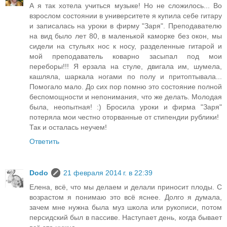
А я так хотела учиться музыке! Но не сложилось... Во
взрослом состоянии в университете я купила себе гитару
и записалась на уроки в фирму "Заря". Преподавателю
на вид было лет 80, в маленькой каморке без окон, мы
сидели на стульях нос к носу, разделенные гитарой и
мой преподаватель коварно засыпал под мои
переборы!!! Я ерзала на стуле, двигала им, шумела,
кашляла, шаркала ногами по полу и притоптывала...
Помогало мало. До сих пор помню это состояние полной
беспомощности и непонимания, что же делать. Молодая
была, неопытная! :) Бросила уроки и фирма "Заря"
потеряла мои честно оторванные от стипендии рублики!
Так и осталась неучем!
Ответить
Dodo
21 февраля 2014 г. в 22:39
Елена, всё, что мы делаем и делали приносит плоды. С
возрастом я понимаю это всё яснее. Долго я думала,
зачем мне нужна была муз школа или рукописи, потом
персидский был в пассиве. Наступает день, когда бывает