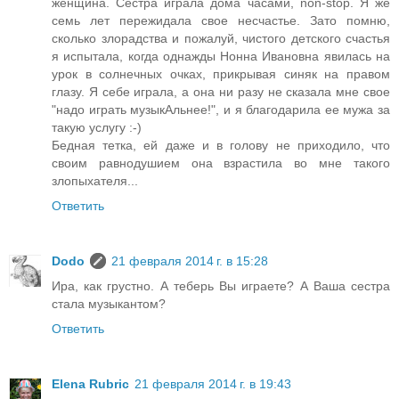
женщина. Сестра играла дома часами, non-stop. Я же
семь лет пережидала свое несчастье. Зато помню,
сколько злорадства и пожалуй, чистого детского счастья
я испытала, когда однажды Нонна Ивановна явилась на
урок в солнечных очках, прикрывая синяк на правом
глазу. Я себе играла, а она ни разу не сказала мне свое
"надо играть музыкАльнее!", и я благодарила ее мужа за
такую услугу :-)
Бедная тетка, ей даже и в голову не приходило, что
своим равнодушием она взрастила во мне такого
злопыхателя...
Ответить
Dodo
21 февраля 2014 г. в 15:28
Ира, как грустно. А теберь Вы играете? А Ваша сестра
стала музыкантом?
Ответить
Elena Rubric
21 февраля 2014 г. в 19:43