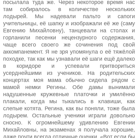
посылала туда же. Через некоторое время нас
там собиралось в количестве нескольких
лодырей. Мы надевали пальто и сапоги
учительницы, её шапку и изображали её же (саму
Евгению Михайловну), танцевали на столах и
горланили песенки нецензурного содержания,
чаще всего своего же сочинения под свой
аккомпанемент. Я не зря упомянула о её тяжёлой
походке, так как мы узнавали её шаги ещё далеко
в коридоре и успевали притвориться
усерднейшими из учеников. На родительских
концертах моя мама обычно сидела рядом с
мамой немки Регины. Обе дамы вынимали
надушенные кружевные платочки и умилённо
плакали, когда мы тыкались в клавиши, как
слепые котята. Регина, как вы поняли, тоже была
лодырем. Остальные ученики играли довольно
сносно. К огромнейшему удивлению Евгении
Михайловны, на экзаменах я получала хорошие,
даже почти всегда отличные оценки. «Вот если бы