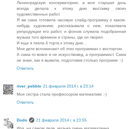
Ленинградскую консерваторию, а моя старшая дочь
всегда делала к этому дню выставку своих
художественных работ.
Я же сама готовила часовую слайд-программу о каком-
нибудь художнике, рассказывала о нем, показтвала
репродукции его работ, и фоном служила подобранная
музыка того времени и страны, где он творил.
И еще я пекла 4 торта к этому дню...
Мои дети вспоминают об этих программах с восторгом.
А сама-то вовсе и не искусствовед, а программист. Сама
не знаю, как я выжила, подготовив столько программ :-)
Ответить
river_pebble
21 февраля 2014 г. в 23:14
Моя сестра стала профессором математики :-)
Ответить
Dodo
21 февраля 2014 г. в 23:55
Ира, на самом деле, музыка очень математична.