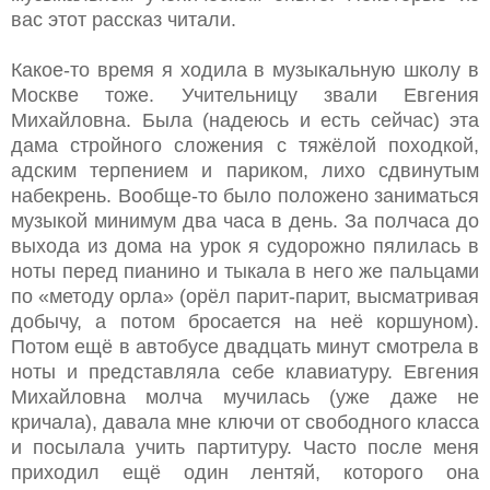
вас этот рассказ читали.
Какое-то время я ходила в музыкальную школу в
Москве тоже. Учительницу звали Евгения
Михайловна. Была (надеюсь и есть сейчас) эта
дама стройного сложения с тяжёлой походкой,
адским терпением и париком, лихо сдвинутым
набекрень. Вообще-то было положено заниматься
музыкой минимум два часа в день. За полчаса до
выхода из дома на урок я судорожно пялилась в
ноты перед пианино и тыкала в него же пальцами
по «методу орла» (орёл парит-парит, высматривая
добычу, а потом бросается на неё коршуном).
Потом ещё в автобусе двадцать минут смотрела в
ноты и представляла себе клавиатуру. Евгения
Михайловна молча мучилась (уже даже не
кричала), давала мне ключи от свободного класса
и посылала учить партитуру. Часто после меня
приходил ещё один лентяй, которого она