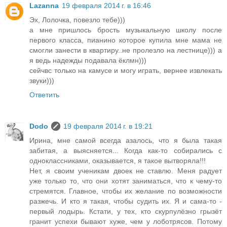
Lazanna
19 февраля 2014 г. в 16:46
Эх, Лолочка, повезло тебе)))
а мне пришлось брость музыкальную школу после
первого класса, пианино которое купила мне мама не
смогли занести в квартиру..не пролезло на лестнице))) а
я ведь надежды подавала ёклмн)))
сейчвс только на камусе и могу играть, вернее извлекать
звуки)))
Ответить
Dodo
19 февраля 2014 г. в 19:21
Ирина, мне самой всегда азалось, что я была такая
забитая, а выясняется... Когда как-то собирались с
одноклассниками, оказывается, я такое вытворяла!!!
Нет, я своим ученикам двоек не ставлю. Меня радует
уже только то, что они хотят заниматься, что к чему-то
стремятся. Главное, чтобы их желание по возможности
разжечь. И кто я такая, чтобы судить их. Я и сама-то -
первый лодырь. Кстати, у тех, кто скурпулёзно грызёт
гранит успехи бывают хуже, чем у лоботрясов. Потому