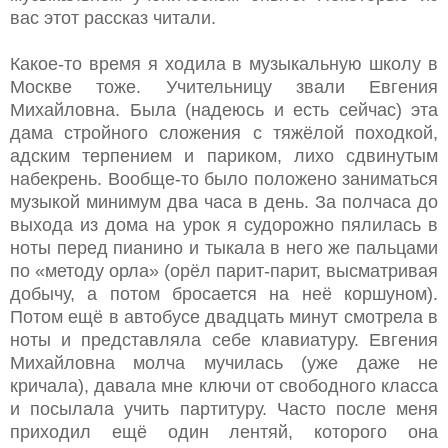
вас этот рассказ читали.
Какое-то время я ходила в музыкальную школу в
Москве тоже. Учительницу звали Евгения
Михайловна. Была (надеюсь и есть сейчас) эта
дама стройного сложения с тяжёлой походкой,
адским терпением и париком, лихо сдвинутым
набекрень. Вообще-то было положено заниматься
музыкой минимум два часа в день. За полчаса до
выхода из дома на урок я судорожно пялилась в
ноты перед пианино и тыкала в него же пальцами
по «методу орла» (орёл парит-парит, высматривая
добычу, а потом бросается на неё коршуном).
Потом ещё в автобусе двадцать минут смотрела в
ноты и представляла себе клавиатуру. Евгения
Михайловна молча мучилась (уже даже не
кричала), давала мне ключи от свободного класса
и посылала учить партитуру. Часто после меня
приходил ещё один лентяй, которого она