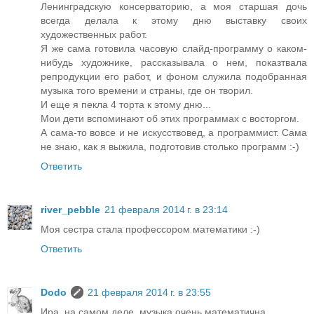
Ленинградскую консерваторию, а моя старшая дочь
всегда делала к этому дню выставку своих
художественных работ.
Я же сама готовила часовую слайд-программу о каком-
нибудь художнике, рассказывала о нем, показтвала
репродукции его работ, и фоном служила подобранная
музыка того времени и страны, где он творил.
И еще я пекла 4 торта к этому дню...
Мои дети вспоминают об этих программах с восторгом.
А сама-то вовсе и не искусствовед, а программист. Сама
не знаю, как я выжила, подготовив столько программ :-)
Ответить
river_pebble
21 февраля 2014 г. в 23:14
Моя сестра стала профессором математики :-)
Ответить
Dodo
21 февраля 2014 г. в 23:55
Ира, на самом деле, музыка очень математична.