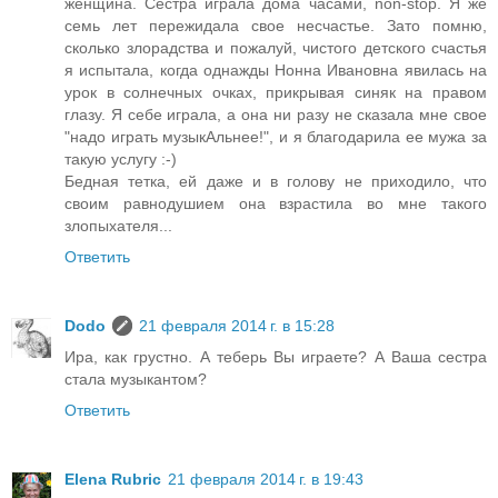
женщина. Сестра играла дома часами, non-stop. Я же
семь лет пережидала свое несчастье. Зато помню,
сколько злорадства и пожалуй, чистого детского счастья
я испытала, когда однажды Нонна Ивановна явилась на
урок в солнечных очках, прикрывая синяк на правом
глазу. Я себе играла, а она ни разу не сказала мне свое
"надо играть музыкАльнее!", и я благодарила ее мужа за
такую услугу :-)
Бедная тетка, ей даже и в голову не приходило, что
своим равнодушием она взрастила во мне такого
злопыхателя...
Ответить
Dodo
21 февраля 2014 г. в 15:28
Ира, как грустно. А теберь Вы играете? А Ваша сестра
стала музыкантом?
Ответить
Elena Rubric
21 февраля 2014 г. в 19:43