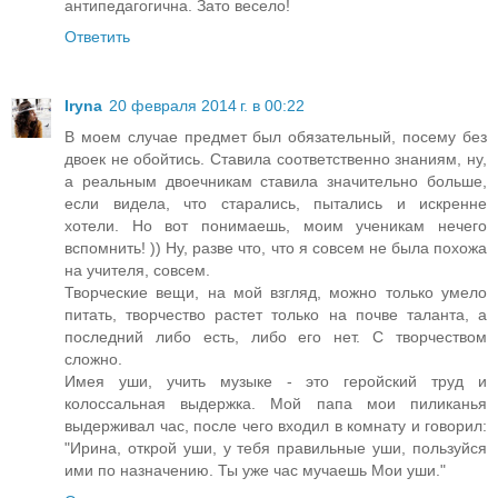
антипедагогична. Зато весело!
Ответить
Iryna
20 февраля 2014 г. в 00:22
В моем случае предмет был обязательный, посему без
двоек не обойтись. Ставила соответственно знаниям, ну,
а реальным двоечникам ставила значительно больше,
если видела, что старались, пытались и искренне
хотели. Но вот понимаешь, моим ученикам нечего
вспомнить! )) Ну, разве что, что я совсем не была похожа
на учителя, совсем.
Творческие вещи, на мой взгляд, можно только умело
питать, творчество растет только на почве таланта, а
последний либо есть, либо его нет. С творчеством
сложно.
Имея уши, учить музыке - это геройский труд и
колоссальная выдержка. Мой папа мои пиликанья
выдерживал час, после чего входил в комнату и говорил:
"Ирина, открой уши, у тебя правильные уши, пользуйся
ими по назначению. Ты уже час мучаешь Мои уши."