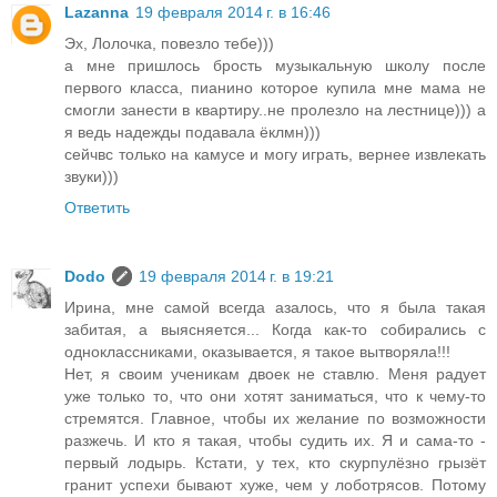
Lazanna
19 февраля 2014 г. в 16:46
Эх, Лолочка, повезло тебе)))
а мне пришлось брость музыкальную школу после
первого класса, пианино которое купила мне мама не
смогли занести в квартиру..не пролезло на лестнице))) а
я ведь надежды подавала ёклмн)))
сейчвс только на камусе и могу играть, вернее извлекать
звуки)))
Ответить
Dodo
19 февраля 2014 г. в 19:21
Ирина, мне самой всегда азалось, что я была такая
забитая, а выясняется... Когда как-то собирались с
одноклассниками, оказывается, я такое вытворяла!!!
Нет, я своим ученикам двоек не ставлю. Меня радует
уже только то, что они хотят заниматься, что к чему-то
стремятся. Главное, чтобы их желание по возможности
разжечь. И кто я такая, чтобы судить их. Я и сама-то -
первый лодырь. Кстати, у тех, кто скурпулёзно грызёт
гранит успехи бывают хуже, чем у лоботрясов. Потому