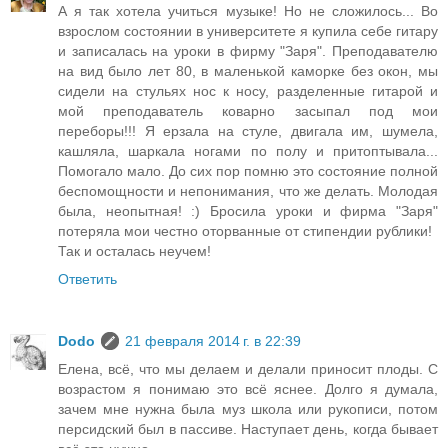
А я так хотела учиться музыке! Но не сложилось... Во
взрослом состоянии в университете я купила себе гитару
и записалась на уроки в фирму "Заря". Преподавателю
на вид было лет 80, в маленькой каморке без окон, мы
сидели на стульях нос к носу, разделенные гитарой и
мой преподаватель коварно засыпал под мои
переборы!!! Я ерзала на стуле, двигала им, шумела,
кашляла, шаркала ногами по полу и притоптывала...
Помогало мало. До сих пор помню это состояние полной
беспомощности и непонимания, что же делать. Молодая
была, неопытная! :) Бросила уроки и фирма "Заря"
потеряла мои честно оторванные от стипендии рублики!
Так и осталась неучем!
Ответить
Dodo
21 февраля 2014 г. в 22:39
Елена, всё, что мы делаем и делали приносит плоды. С
возрастом я понимаю это всё яснее. Долго я думала,
зачем мне нужна была муз школа или рукописи, потом
персидский был в пассиве. Наступает день, когда бывает