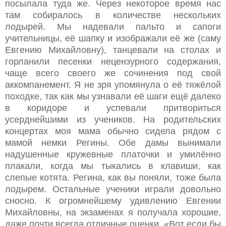
посылала туда же. Через некоторое время нас
там собиралось в количестве нескольких
лодырей. Мы надевали пальто и сапоги
учительницы, её шапку и изображали её же (саму
Евгению Михайловну), танцевали на столах и
горланили песенки нецензурного содержания,
чаще всего своего же сочинения под свой
аккомпанемент. Я не зря упомянула о её тяжёлой
походке, так как мы узнавали её шаги ещё далеко
в коридоре и успевали притвориться
усерднейшими из учеников. На родительских
концертах моя мама обычно сидела рядом с
мамой немки Регины. Обе дамы вынимали
надушенные кружевные платочки и умилённо
плакали, когда мы тыкались в клавиши, как
слепые котята. Регина, как вы поняли, тоже была
лодырем. Остальные ученики играли довольно
сносно. К огромнейшему удивлению Евгении
Михайловны, на экзаменах я получала хорошие,
даже почти всегда отличные оценки. «Вот если бы