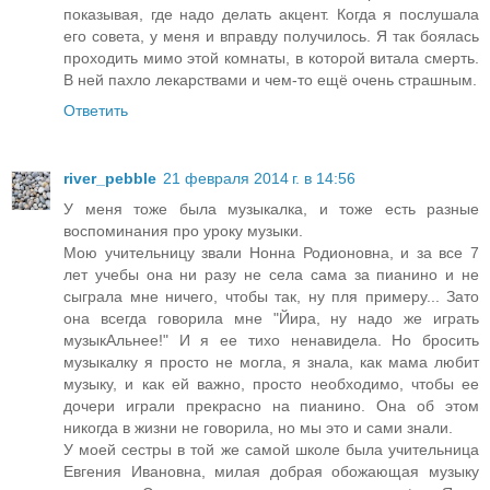
показывая, где надо делать акцент. Когда я послушала
его совета, у меня и вправду получилось. Я так боялась
проходить мимо этой комнаты, в которой витала смерть.
В ней пахло лекарствами и чем-то ещё очень страшным.
Ответить
river_pebble
21 февраля 2014 г. в 14:56
У меня тоже была музыкалка, и тоже есть разные
воспоминания про уроку музыки.
Мою учительницу звали Нонна Родионовна, и за все 7
лет учебы она ни разу не села сама за пианино и не
сыграла мне ничего, чтобы так, ну пля примеру... Зато
она всегда говорила мне "Йира, ну надо же играть
музыкАльнее!" И я ее тихо ненавидела. Но бросить
музыкалку я просто не могла, я знала, как мама любит
музыку, и как ей важно, просто необходимо, чтобы ее
дочери играли прекрасно на пианино. Она об этом
никогда в жизни не говорила, но мы это и сами знали.
У моей сестры в той же самой школе была учительница
Евгения Ивановна, милая добрая обожающая музыку