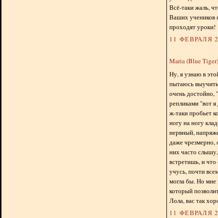
Всё-таки жаль, чт
Ваших учеников 
проходят уроки!
11 ФЕВРАЛЯ 2
Maria (Blue Tiger
Ну, я узнаю в это
пытаюсь выучить 
очень достойно, "
репликами "вот я 
ж-таки пробьет ко
ногу на ногу клад
нервный, напряже
даже чрезмерно, 
них часто слышу,
встретишь, и что 
учусь, почти всем
могла бы. Но мне 
который позволит 
Лола, вас так хо
11 ФЕВРАЛЯ 2