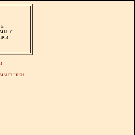
ИЕ:
ОМЫ Я
АЖИ
И
Й МАНТЫШКИ