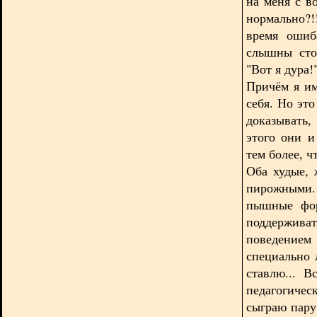
на меня с в
нормально?!
время ошиб
слышны сто
"Вот я дура!
Причём я им
себя. Но эт
доказывать
этого они и
тем более, ч
Оба худые, 
пирожными
пышные фор
поддержива
поведением 
специально 
ставлю... 
педагогичес
сыграю пару