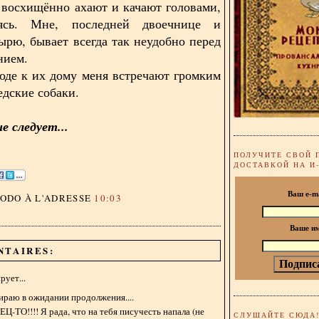
 восхищённо ахают и качают головами,
аясь. Мне, последней двоечнице и
ырю, бывает всегда так неудобно перед
нием.
оде к их дому меня встречают громким
едские собаки.
 следует...
ПОЛУЧИТЕ СВОЙ 
ДОСТАВКОЙ НА И
Ваш e-m
DODO
À L'ADRESSE
10:03
Ваше и
NTAIRES:
ует...
ираю в ожидании продолжения....
-ТО!!!! Я рада, что на тебя писучесть напала (не
СЛУШАЙТЕ СЮДА