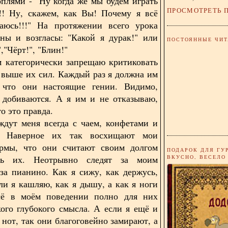
оплями - "Ну когда же мы будем играть
ПРОСМОТРЕТЬ 
!! Ну, скажем, как Вы! Почему я всё
аюсь!!!" На протяжении всего урока
ны и возгласы: "Какой я дурак!" или
ПОСТОЯННЫЕ ЧИТ
","Чёрт!", "Блин!"
 категорически запрещаю критиковать
о выше их сил. Каждый раз я должна им
, что они настоящие гении. Видимо,
 добиваются. А я им и не отказываю,
то это правда.
ждут меня всегда с чаем, конфетами и
. Наверное их так восхищают мои
мы, что они считают своим долгом
ПОДАРОК ДЛЯ ГУ
ВКУСНО, ВЕСЕЛО
ть их. Неотрывно следят за моим
за пианино. Как я сижу, как держусь,
ли я кашляю, как я дышу, а как я ноги
Всё в моём поведении полно для них
кого глубокого смысла. А если я ещё и
 нот, так они благоговейно замирают, а