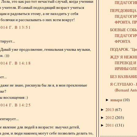
Лола, это как раз тот нечастый случай, когда ученики
ПЕДАГОГИКЕ
о учителя. И самый подходящий возраст учиться
ПЕРЕДОВИЦА
ам и радоваться этому, а не находить у себя
ПЕДАГОГИ
болячки и рассказывать о них всем вокруг!
ФРОНТА. П
014 Г. В 13:51
БОЕВЫЕ СОБ
ПЕДАГОГИ
ирует...
ФРОНТА
ПОДАРОК. "Циф
! Давай уже продолжение, гениальная училка музыки,
. :)))
ЖДУ Я НЕЖН
ПЕРЕВОД И
014 Г. В 14:18
ИРИНЫ ОЛЕХ
БЕЗ НАЗВАНИ
т...
Я СЛУШАЮ - 
 даже не знаю, рискнула бы ли я, в мои преклонные
(Bernard Ant
ыке?
ы восхищения :)
января
(
10
)
►
014 Г. В 14:25
2013
(
67
)
►
2012
(
203
)
►
нтирует...
2011
(
131
)
►
е явление для людей в возрасте: выучил детей,
 дом, и люди наконец могут себе позволить делать то,