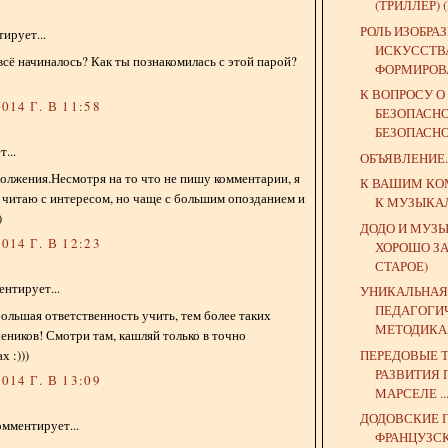
(ТРИЛЛЕР) (
РОЛЬ ИЗОБРА
ирует...
ИСКУССТВ
 всё начиналось? Как ты познакомилась с этой парой?
ФОРМИРОВА
К ВОПРОСУ 
014 Г. В 11:58
БЕЗОПАСН
БЕЗОПАСНОС
...
ОБЪЯВЛЕНИЕ.
должения.Несмотря на то что не пишу комментарии, я
К ВАШИМ К
 читаю с интересом, но чаще с большим опозданием и
К МУЗЫКА
)
ДОДО И МУЗЫ
014 Г. В 12:23
ХОРОШО З
СТАРОЕ)
нтирует...
УНИКАЛЬНАЯ
ПЕДАГОГИ
большая ответственность учить, тем более таких
МЕТОДИКА, 
ников! Смотри там, кашляй только в точно
ПЕРЕДОВЫЕ 
 :)))
РАЗВИТИЯ 
014 Г. В 13:09
МАРСЕЛЕ ..
ДОДОВСКИЕ 
мментирует...
ФРАНЦУЗС