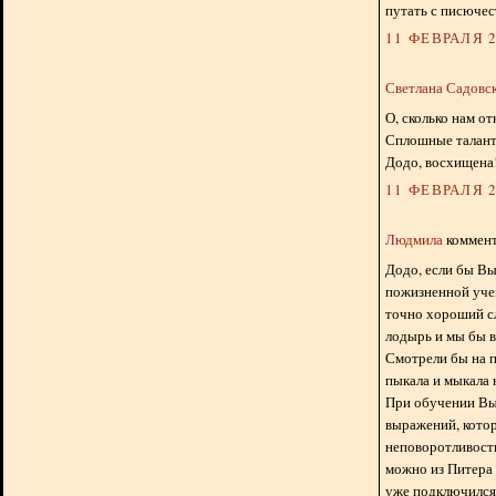
путать с писючес
11 ФЕВРАЛЯ 2
Светлана Садовс
О, сколько нам о
Сплошные таланты
Додо, восхищена!
11 ФЕВРАЛЯ 2
Людмила
коммент
Додо, если бы Вы
пожизненной учен
точно хороший сл
лодырь и мы бы в 
Смотрели бы на п
пыкала и мыкала 
При обучении Вы
выражений, кото
неповоротливость
можно из Питера 
уже подключился