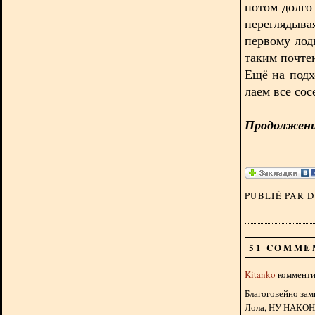
потом долго
переглядыв
первому лод
таким почте
Ещё на подх
лаем все сос
Продолжение
PUBLIÉ PAR 
51 COMME
Kitanko
комментир
Благоговейно зам
Лола, НУ НАКОНЕЦ