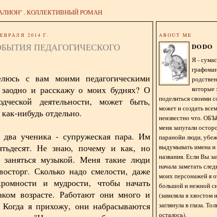
АЛИОН" . КОЛЛЕКТИВНЫЙ РОМАН
ЕВРАЛЯ 2014 Г.
ABOUT ME
ОБЫТИЯ ПЕДАГОГИЧЕСКОГО
DODO
Я - сум
графома
елюсь с вам моими педагогическими
родстве
 заодно и расскажу о моих буднях? О
которые 
поделиться своими с
одческой деятельности, может быть,
может и создать всем
 как-нибудь отдельно.
неизвестно что. О
меня запугали остор
 два ученика - супружеская пара. Им
паранойи люди, убе
ятьдесят. Не знаю, почему и как, но
выдумывать имена и
названия. Если Вы за
 заняться музыкой. Меня такие люди
начала заметать сле
восторг. Сколько надо смелости, даже
моих персонажей я 
скромности и мудрости, чтобы начать
большой и нежной с
аком возрасте. Работают они много и
(завиляла я хвостом
. Когда я прихожу, они набрасываются
заглянула в глаза. То
осталось).