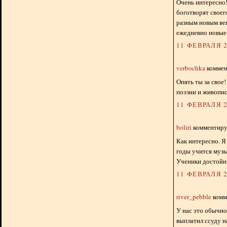
Очень интересно! 
боготворят своег
разным новым вещ
ежедневно новые 
11 ФЕВРАЛЯ 2
verbochka
коммент
Опять ты за свое
поэзии и живописи
11 ФЕВРАЛЯ 2
boliri
комментируе
Как интересно. Я
годы учится муз
Ученики достойн
11 ФЕВРАЛЯ 2
river_pebble
комме
У нас это обычно
выплатил ссуду на