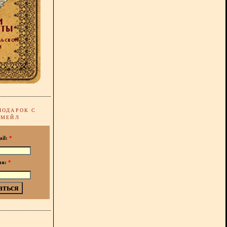
ПОДАРОК С
-МЕЙЛ
ail:
*
мя:
*
!