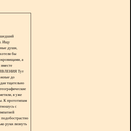
асшедший
н. Ищу
нные души,
хотели бы
окровищами, а
 вместе
БЪЯВЛЕНИЯ Тут
ожные до
ждая тщательно
 географические
метили, я уже
ды. К прототипам
отношусь с
импатией
 и подобострастно
лько руки лизнуть