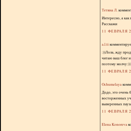
Тетяна Л.
коммент
Интересно, а как
Расскажи
11 ФЕВРАЛЯ 2
a.l.ti
комментирует
:))Лола, жду про
читаю ваш блог и
поэтому молчу:))
11 ФЕВРАЛЯ 2
Ochumelaya
комме
Додо, это очень 
восторженных уче
выверенных паузах
11 ФЕВРАЛЯ 2
Elena Konoreva
ко