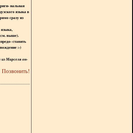
ориги- нальная
цузского языка в
рямо сразу из
 языка,
(см. выше).
предо- ставить
вождение :-)
из Марселя он-
5
Позвонить
!