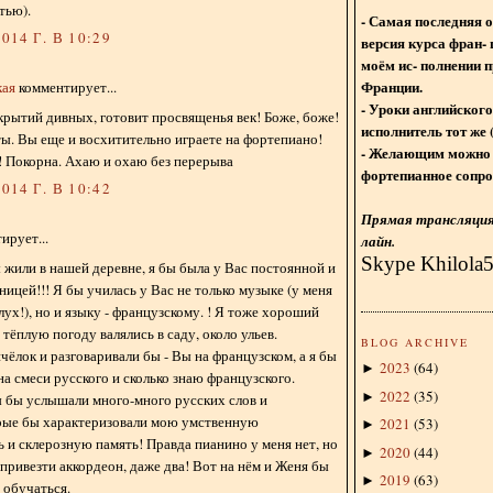
тью).
- Самая последняя 
014 Г. В 10:29
версия курса фран- 
моём ис- полнении п
Франции.
кая
комментирует...
- Уроки английского
ткрытий дивных, готовит просвященья век! Боже, боже!
исполнитель тот же 
. Вы еще и восхитительно играете на фортепиано!
- Желающим можно 
 Покорна. Ахаю и охаю без перерыва
фортепианное сопро
014 Г. В 10:42
Прямая трансляция 
ирует...
лайн.
Skype Khilola
 жили в нашей деревне, я бы была у Вас постоянной и
ицей!!! Я бы училась у Вас не только музыке (у меня
ух!), но и языку - французскому. ! Я тоже хороший
тёплую погоду валялись в саду, около ульев.
BLOG ARCHIVE
чёлок и разговаривали бы - Вы на французском, а я бы
2023
(
64
)
►
на смеси русского и сколько знаю французского.
2022
(
35
)
►
 бы услышали много-много русских слов и
рые бы характеризовали мою умственную
2021
(
53
)
►
 и склерозную память! Правда пианино у меня нет, но
2020
(
44
)
►
привезти аккордеон, даже два! Вот на нём и Женя бы
2019
(
63
)
►
 обучаться.