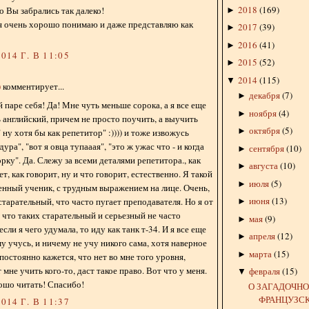
2018
(
169
)
о Вы забрались так далеко!
►
я очень хорошо понимаю и даже представляю как
2017
(
39
)
►
2016
(
41
)
►
014 Г. В 11:05
2015
(
52
)
►
2014
(
115
)
▼
)
комментирует...
декабря
(
7
)
►
й паре себя! Да! Мне чуть меньше сорока, а я все еще
ноября
(
4
)
►
английский, причем не просто поучить, а выучить
октября
(
5
)
►
 ну хотя бы как репетитор" :)))) и тоже извожусь
дура", "вот я овца тупааая", "это ж ужас что - и когда
сентября
(
10
)
►
рку". Да. Слежу за всеми деталями репетитора., как
августа
(
10
)
►
ет, как говорит, ну и что говорит, естественно. Я такой
июля
(
5
)
►
нный ученик, с трудным выражением на лице. Очень,
июня
(
13
)
старательный, что часто пугает преподавателя. Но я от
►
 что таких старательный и серьезный не часто
мая
(
9
)
►
если я чего удумала, то иду как танк т-34. И я все еще
апреля
(
12
)
►
у учусь, и ничему не учу никого сама, хотя наверное
марта
(
15
)
►
постоянно кажется, что нет во мне того уровня,
мне учить кого-то, даст такое право. Вот что у меня.
февраля
(
15
)
▼
рошо читать! Спасибо!
О ЗАГАДОЧН
ФРАНЦУЗС
014 Г. В 11:37