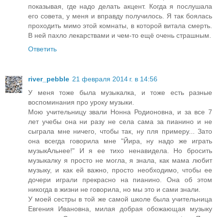
показывая, где надо делать акцент. Когда я послушала
его совета, у меня и вправду получилось. Я так боялась
проходить мимо этой комнаты, в которой витала смерть.
В ней пахло лекарствами и чем-то ещё очень страшным.
Ответить
river_pebble
21 февраля 2014 г. в 14:56
У меня тоже была музыкалка, и тоже есть разные
воспоминания про уроку музыки.
Мою учительницу звали Нонна Родионовна, и за все 7
лет учебы она ни разу не села сама за пианино и не
сыграла мне ничего, чтобы так, ну пля примеру... Зато
она всегда говорила мне "Йира, ну надо же играть
музыкАльнее!" И я ее тихо ненавидела. Но бросить
музыкалку я просто не могла, я знала, как мама любит
музыку, и как ей важно, просто необходимо, чтобы ее
дочери играли прекрасно на пианино. Она об этом
никогда в жизни не говорила, но мы это и сами знали.
У моей сестры в той же самой школе была учительница
Евгения Ивановна, милая добрая обожающая музыку