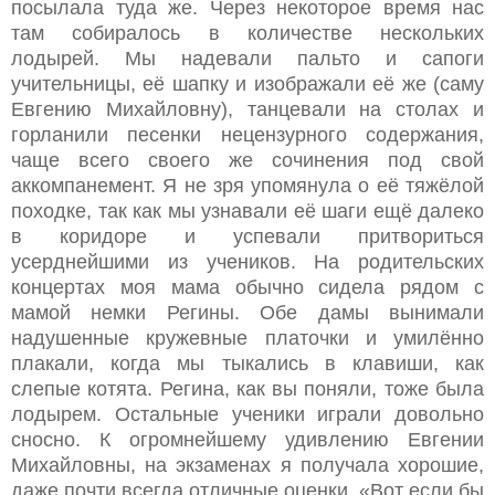
посылала туда же. Через некоторое время нас
там собиралось в количестве нескольких
лодырей. Мы надевали пальто и сапоги
учительницы, её шапку и изображали её же (саму
Евгению Михайловну), танцевали на столах и
горланили песенки нецензурного содержания,
чаще всего своего же сочинения под свой
аккомпанемент. Я не зря упомянула о её тяжёлой
походке, так как мы узнавали её шаги ещё далеко
в коридоре и успевали притвориться
усерднейшими из учеников. На родительских
концертах моя мама обычно сидела рядом с
мамой немки Регины. Обе дамы вынимали
надушенные кружевные платочки и умилённо
плакали, когда мы тыкались в клавиши, как
слепые котята. Регина, как вы поняли, тоже была
лодырем. Остальные ученики играли довольно
сносно. К огромнейшему удивлению Евгении
Михайловны, на экзаменах я получала хорошие,
даже почти всегда отличные оценки. «Вот если бы