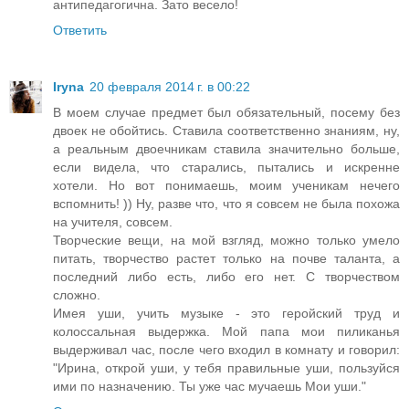
антипедагогична. Зато весело!
Ответить
Iryna
20 февраля 2014 г. в 00:22
В моем случае предмет был обязательный, посему без
двоек не обойтись. Ставила соответственно знаниям, ну,
а реальным двоечникам ставила значительно больше,
если видела, что старались, пытались и искренне
хотели. Но вот понимаешь, моим ученикам нечего
вспомнить! )) Ну, разве что, что я совсем не была похожа
на учителя, совсем.
Творческие вещи, на мой взгляд, можно только умело
питать, творчество растет только на почве таланта, а
последний либо есть, либо его нет. С творчеством
сложно.
Имея уши, учить музыке - это геройский труд и
колоссальная выдержка. Мой папа мои пиликанья
выдерживал час, после чего входил в комнату и говорил:
"Ирина, открой уши, у тебя правильные уши, пользуйся
ими по назначению. Ты уже час мучаешь Мои уши."