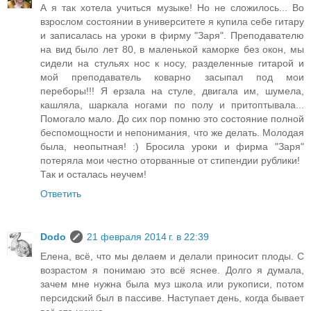
А я так хотела учиться музыке! Но не сложилось... Во
взрослом состоянии в университете я купила себе гитару
и записалась на уроки в фирму "Заря". Преподавателю
на вид было лет 80, в маленькой каморке без окон, мы
сидели на стульях нос к носу, разделенные гитарой и
мой преподаватель коварно засыпал под мои
переборы!!! Я ерзала на стуле, двигала им, шумела,
кашляла, шаркала ногами по полу и притоптывала...
Помогало мало. До сих пор помню это состояние полной
беспомощности и непонимания, что же делать. Молодая
была, неопытная! :) Бросила уроки и фирма "Заря"
потеряла мои честно оторванные от стипендии рублики!
Так и осталась неучем!
Ответить
Dodo
21 февраля 2014 г. в 22:39
Елена, всё, что мы делаем и делали приносит плоды. С
возрастом я понимаю это всё яснее. Долго я думала,
зачем мне нужна была муз школа или рукописи, потом
персидский был в пассиве. Наступает день, когда бывает