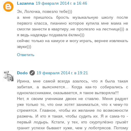
Lazanna
19 февраля 2014 г. в 16:46
Эх, Лолочка, повезло тебе)))
а мне пришлось брость музыкальную школу после
первого класса, пианино которое купила мне мама не
смогли занести в квартиру..не пролезло на лестнице))) а
я ведь надежды подавала ёклмн)))
сейчвс только на камусе и могу играть, вернее извлекать
звуки)))
Ответить
Dodo
19 февраля 2014 г. в 19:21
Ирина, мне самой всегда азалось, что я была такая
забитая, а выясняется... Когда как-то собирались с
одноклассниками, оказывается, я такое вытворяла!!!
Нет, я своим ученикам двоек не ставлю. Меня радует
уже только то, что они хотят заниматься, что к чему-то
стремятся. Главное, чтобы их желание по возможности
разжечь. И кто я такая, чтобы судить их. Я и сама-то -
первый лодырь. Кстати, у тех, кто скурпулёзно грызёт
гранит успехи бывают хуже, чем у лоботрясов. Потому