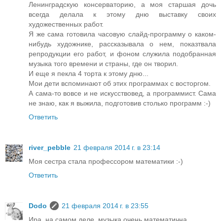
Ленинградскую консерваторию, а моя старшая дочь
всегда делала к этому дню выставку своих
художественных работ.
Я же сама готовила часовую слайд-программу о каком-
нибудь художнике, рассказывала о нем, показтвала
репродукции его работ, и фоном служила подобранная
музыка того времени и страны, где он творил.
И еще я пекла 4 торта к этому дню...
Мои дети вспоминают об этих программах с восторгом.
А сама-то вовсе и не искусствовед, а программист. Сама
не знаю, как я выжила, подготовив столько программ :-)
Ответить
river_pebble
21 февраля 2014 г. в 23:14
Моя сестра стала профессором математики :-)
Ответить
Dodo
21 февраля 2014 г. в 23:55
Ира, на самом деле, музыка очень математична.