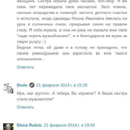
женщина. Сестра играла дома часами, non-stop. Я же
семь лет пережидала свое несчастье. Зато помню,
сколько злорадства и пожалуй, чистого детского счастья
я испытала, когда однажды Нонна Ивановна явилась на
урок в солнечных очках, прикрывая синяк на правом
глазу. Я себе играла, а она ни разу не сказала мне свое
"надо играть музыкАльнее!", и я благодарила ее мужа за
такую услугу :-)
Бедная тетка, ей даже и в голову не приходило, что
своим равнодушием она взрастила во мне такого
злопыхателя...
Ответить
Dodo
21 февраля 2014 г. в 15:28
Ира, как грустно. А теберь Вы играете? А Ваша сестра
стала музыкантом?
Ответить
Elena Rubric
21 февраля 2014 г. в 19:43