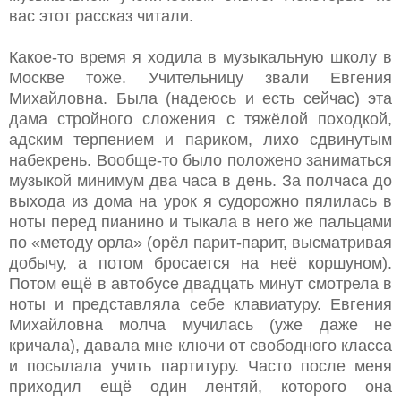
вас этот рассказ читали.
Какое-то время я ходила в музыкальную школу в
Москве тоже. Учительницу звали Евгения
Михайловна. Была (надеюсь и есть сейчас) эта
дама стройного сложения с тяжёлой походкой,
адским терпением и париком, лихо сдвинутым
набекрень. Вообще-то было положено заниматься
музыкой минимум два часа в день. За полчаса до
выхода из дома на урок я судорожно пялилась в
ноты перед пианино и тыкала в него же пальцами
по «методу орла» (орёл парит-парит, высматривая
добычу, а потом бросается на неё коршуном).
Потом ещё в автобусе двадцать минут смотрела в
ноты и представляла себе клавиатуру. Евгения
Михайловна молча мучилась (уже даже не
кричала), давала мне ключи от свободного класса
и посылала учить партитуру. Часто после меня
приходил ещё один лентяй, которого она