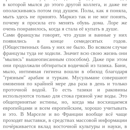
в которой мылся до этого другой коллега, и даже не
ополаскиваясь потом под душем. Полы, как я поняла,
мыть здесь не принято. Маркиз так и не мог понять,
почему я просила его менять обувь дома. Лоре же
очень понравилось, когда я стала её купать в душе.
Сами французы говорят, что души и ванные у них
появились в конце семидесятых годов.
(Общественных бань у них не было. Во всяком случае
французы туда не ходили. Значит всю свою жизнь они
"мылись" вышеописанным способом). Даже при этом
они продолжали обтираться водичкой из тазика. Бани,
мыло, интимная гигиена вошли в обиход благодаря
"грязным" арабам и туркам. Мусульмане совершают
омовения по крайней мере два раза в день и только
проточной водой. То есть тазики и раковины
используются только для стока грязной уже воды. Это
общепринятые истины, но, когда мы восхищаемся
европейцами и всем европейским, хорошо учитывать
и это. В Марселе и во Франции вообще всё чаще
проходят выставки, в средствах массовой информации
почёркивается вклад восточной культуры и науки, в