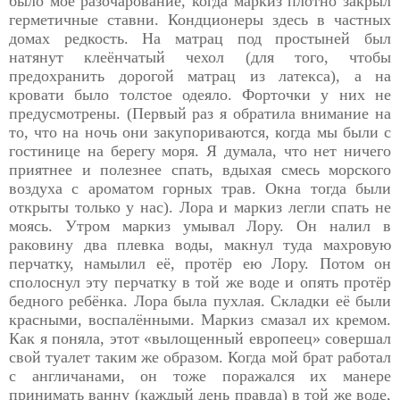
было моё разочарование, когда маркиз плотно закрыл
герметичные ставни. Кондционеры здесь в частных
домах редкость. На матрац под простыней был
натянут клеёнчатый чехол (для того, чтобы
предохранить дорогой матрац из латекса), а на
кровати было толстое одеяло. Форточки у них не
предусмотрены. (Первый раз я обратила внимание на
то, что на ночь они закупориваются, когда мы были с
гостинице на берегу моря. Я думала, что нет ничего
приятнее и полезнее спать, вдыхая смесь морского
воздуха с ароматом горных трав. Окна тогда были
открыты только у нас). Лора и маркиз легли спать не
моясь. Утром маркиз умывал Лору. Он налил в
раковину два плевка воды, макнул туда махровую
перчатку, намылил её, протёр ею Лору. Потом он
сполоснул эту перчатку в той же воде и опять протёр
бедного ребёнка. Лора была пухлая. Складки её были
красными, воспалёнными. Маркиз смазал их кремом.
Как я поняла, этот «вылощенный европеец» совершал
свой туалет таким же образом. Когда мой брат работал
с англичанами, он тоже поражался их манере
принимать ванну (каждый день правда) в той же воде,