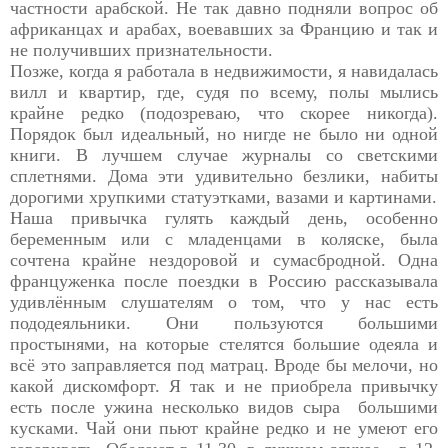
частности арабской. Не так давно подняли вопрос об
африканцах и арабах, воевавших за Францию и так и
не получивших признательности.
Позже, когда я работала в недвижимости, я навидалась
вилл и квартир, где, судя по всему, полы мылись
крайне редко (подозреваю, что скорее никогда).
Порядок был идеальный, но нигде не было ни одной
книги. В лучшем случае журналы со светскими
сплетнями. Дома эти удивительно безлики, набиты
дорогими хрупкими статуэтками, вазами и картинами.
Наша привычка гулять каждый день, особенно
беременным или с младенцами в коляске, была
сочтена крайне нездоровой и сумасбродной. Одна
француженка после поездки в Россию рассказывала
удивлённым слушателям о том, что у нас есть
пододеяльники. Они пользуются большими
простынями, на которые стелятся большие одеяла и
всё это заправляется под матрац. Вроде бы мелочи, но
какой дискомфорт. Я так и не приобрела привычку
есть после ужина несколько видов сыра большими
кусками. Чай они пьют крайне редко и не умеют его