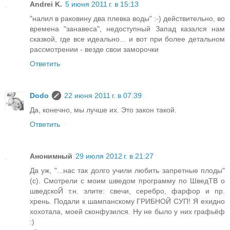
Andrei K.
5 июня 2011 г. в 15:13
"налил в раковину два плевка воды" :-) действительно, во
времена "занавеса", недоступный Запад казался нам
сказкой, где все идеально... и вот при более детальном
рассмотрении - везде свои заморочки
Ответить
Dodo
22 июня 2011 г. в 07:39
Да, конечно, мы лучше их. Это закон такой.
Ответить
Анонимный
29 июля 2012 г. в 21:27
Да уж, "...нас так долго учили любить запретные плоды"
(с). Смотрели с моим шведом программу по ШведТВ о
шведскоЙ т.н. элите: свечи, серебро, фарфор и пр.
хрень. Подали к шампанскому ГРИБНОЙ СУП! Я ехидно
хохотала, моей сконфузился. Ну не было у них графьёф
:)