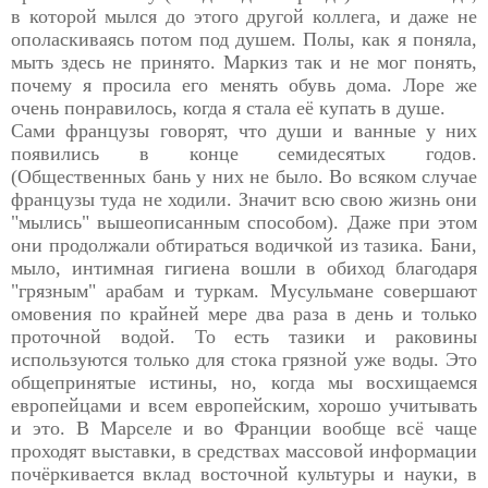
в которой мылся до этого другой коллега, и даже не
ополаскиваясь потом под душем. Полы, как я поняла,
мыть здесь не принято. Маркиз так и не мог понять,
почему я просила его менять обувь дома. Лоре же
очень понравилось, когда я стала её купать в душе.
Сами французы говорят, что души и ванные у них
появились в конце семидесятых годов.
(Общественных бань у них не было. Во всяком случае
французы туда не ходили. Значит всю свою жизнь они
"мылись" вышеописанным способом). Даже при этом
они продолжали обтираться водичкой из тазика. Бани,
мыло, интимная гигиена вошли в обиход благодаря
"грязным" арабам и туркам. Мусульмане совершают
омовения по крайней мере два раза в день и только
проточной водой. То есть тазики и раковины
используются только для стока грязной уже воды. Это
общепринятые истины, но, когда мы восхищаемся
европейцами и всем европейским, хорошо учитывать
и это. В Марселе и во Франции вообще всё чаще
проходят выставки, в средствах массовой информации
почёркивается вклад восточной культуры и науки, в