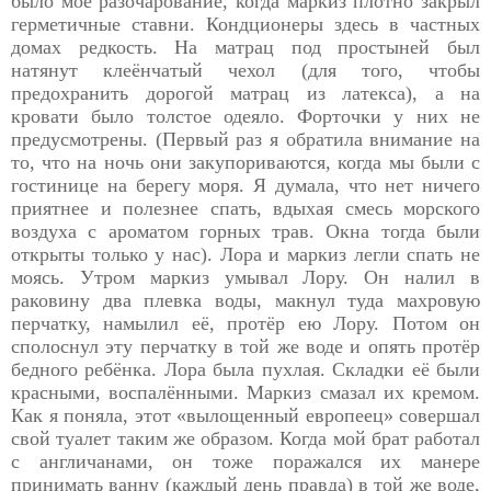
было моё разочарование, когда маркиз плотно закрыл
герметичные ставни. Кондционеры здесь в частных
домах редкость. На матрац под простыней был
натянут клеёнчатый чехол (для того, чтобы
предохранить дорогой матрац из латекса), а на
кровати было толстое одеяло. Форточки у них не
предусмотрены. (Первый раз я обратила внимание на
то, что на ночь они закупориваются, когда мы были с
гостинице на берегу моря. Я думала, что нет ничего
приятнее и полезнее спать, вдыхая смесь морского
воздуха с ароматом горных трав. Окна тогда были
открыты только у нас). Лора и маркиз легли спать не
моясь. Утром маркиз умывал Лору. Он налил в
раковину два плевка воды, макнул туда махровую
перчатку, намылил её, протёр ею Лору. Потом он
сполоснул эту перчатку в той же воде и опять протёр
бедного ребёнка. Лора была пухлая. Складки её были
красными, воспалёнными. Маркиз смазал их кремом.
Как я поняла, этот «вылощенный европеец» совершал
свой туалет таким же образом. Когда мой брат работал
с англичанами, он тоже поражался их манере
принимать ванну (каждый день правда) в той же воде,