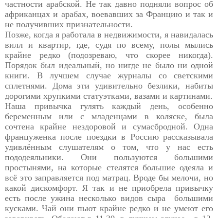
частности арабской. Не так давно подняли вопрос об
африканцах и арабах, воевавших за Францию и так и
не получивших признательности.
Позже, когда я работала в недвижимости, я навидалась
вилл и квартир, где, судя по всему, полы мылись
крайне редко (подозреваю, что скорее никогда).
Порядок был идеальный, но нигде не было ни одной
книги. В лучшем случае журналы со светскими
сплетнями. Дома эти удивительно безлики, набиты
дорогими хрупкими статуэтками, вазами и картинами.
Наша привычка гулять каждый день, особенно
беременным или с младенцами в коляске, была
сочтена крайне нездоровой и сумасбродной. Одна
француженка после поездки в Россию рассказывала
удивлённым слушателям о том, что у нас есть
пододеяльники. Они пользуются большими
простынями, на которые стелятся большие одеяла и
всё это заправляется под матрац. Вроде бы мелочи, но
какой дискомфорт. Я так и не приобрела привычку
есть после ужина несколько видов сыра большими
кусками. Чай они пьют крайне редко и не умеют его