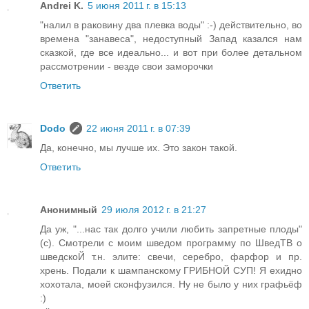
Andrei K.
5 июня 2011 г. в 15:13
"налил в раковину два плевка воды" :-) действительно, во
времена "занавеса", недоступный Запад казался нам
сказкой, где все идеально... и вот при более детальном
рассмотрении - везде свои заморочки
Ответить
Dodo
22 июня 2011 г. в 07:39
Да, конечно, мы лучше их. Это закон такой.
Ответить
Анонимный
29 июля 2012 г. в 21:27
Да уж, "...нас так долго учили любить запретные плоды"
(с). Смотрели с моим шведом программу по ШведТВ о
шведскоЙ т.н. элите: свечи, серебро, фарфор и пр.
хрень. Подали к шампанскому ГРИБНОЙ СУП! Я ехидно
хохотала, моей сконфузился. Ну не было у них графьёф
:)