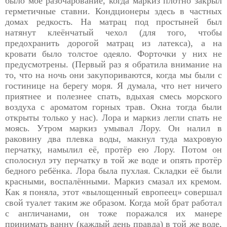
было моё разочарование, когда маркиз плотно закрыл
герметичные ставни. Кондционеры здесь в частных
домах редкость. На матрац под простыней был
натянут клеёнчатый чехол (для того, чтобы
предохранить дорогой матрац из латекса), а на
кровати было толстое одеяло. Форточки у них не
предусмотрены. (Первый раз я обратила внимание на
то, что на ночь они закупориваются, когда мы были с
гостинице на берегу моря. Я думала, что нет ничего
приятнее и полезнее спать, вдыхая смесь морского
воздуха с ароматом горных трав. Окна тогда были
открыты только у нас). Лора и маркиз легли спать не
моясь. Утром маркиз умывал Лору. Он налил в
раковину два плевка воды, макнул туда махровую
перчатку, намылил её, протёр ею Лору. Потом он
сполоснул эту перчатку в той же воде и опять протёр
бедного ребёнка. Лора была пухлая. Складки её были
красными, воспалёнными. Маркиз смазал их кремом.
Как я поняла, этот «вылощенный европеец» совершал
свой туалет таким же образом. Когда мой брат работал
с англичанами, он тоже поражался их манере
принимать ванну (каждый день правда) в той же воде,