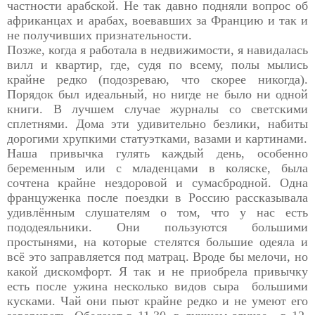
частности арабской. Не так давно подняли вопрос об
африканцах и арабах, воевавших за Францию и так и
не получивших признательности.
Позже, когда я работала в недвижимости, я навидалась
вилл и квартир, где, судя по всему, полы мылись
крайне редко (подозреваю, что скорее никогда).
Порядок был идеальный, но нигде не было ни одной
книги. В лучшем случае журналы со светскими
сплетнями. Дома эти удивительно безлики, набиты
дорогими хрупкими статуэтками, вазами и картинами.
Наша привычка гулять каждый день, особенно
беременным или с младенцами в коляске, была
сочтена крайне нездоровой и сумасбродной. Одна
француженка после поездки в Россию рассказывала
удивлённым слушателям о том, что у нас есть
пододеяльники. Они пользуются большими
простынями, на которые стелятся большие одеяла и
всё это заправляется под матрац. Вроде бы мелочи, но
какой дискомфорт. Я так и не приобрела привычку
есть после ужина несколько видов сыра большими
кусками. Чай они пьют крайне редко и не умеют его