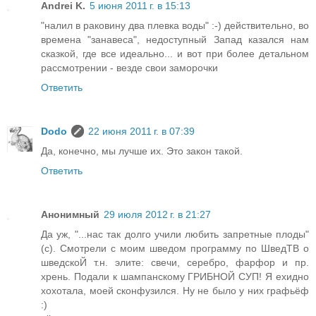
Andrei K.
5 июня 2011 г. в 15:13
"налил в раковину два плевка воды" :-) действительно, во
времена "занавеса", недоступный Запад казался нам
сказкой, где все идеально... и вот при более детальном
рассмотрении - везде свои заморочки
Ответить
Dodo
22 июня 2011 г. в 07:39
Да, конечно, мы лучше их. Это закон такой.
Ответить
Анонимный
29 июля 2012 г. в 21:27
Да уж, "...нас так долго учили любить запретные плоды"
(с). Смотрели с моим шведом программу по ШведТВ о
шведскоЙ т.н. элите: свечи, серебро, фарфор и пр.
хрень. Подали к шампанскому ГРИБНОЙ СУП! Я ехидно
хохотала, моей сконфузился. Ну не было у них графьёф
:)