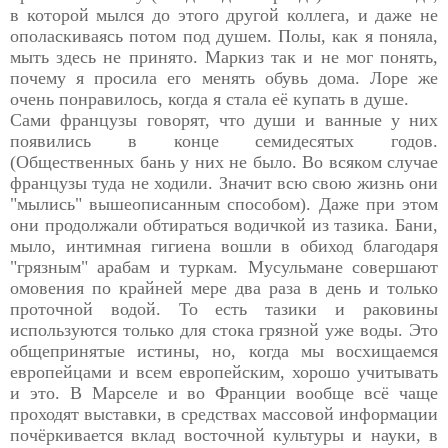
в которой мылся до этого другой коллега, и даже не
ополаскиваясь потом под душем. Полы, как я поняла,
мыть здесь не принято. Маркиз так и не мог понять,
почему я просила его менять обувь дома. Лоре же
очень понравилось, когда я стала её купать в душе.
Сами французы говорят, что души и ванные у них
появились в конце семидесятых годов.
(Общественных бань у них не было. Во всяком случае
французы туда не ходили. Значит всю свою жизнь они
"мылись" вышеописанным способом). Даже при этом
они продолжали обтираться водичкой из тазика. Бани,
мыло, интимная гигиена вошли в обиход благодаря
"грязным" арабам и туркам. Мусульмане совершают
омовения по крайней мере два раза в день и только
проточной водой. То есть тазики и раковины
используются только для стока грязной уже воды. Это
общепринятые истины, но, когда мы восхищаемся
европейцами и всем европейским, хорошо учитывать
и это. В Марселе и во Франции вообще всё чаще
проходят выставки, в средствах массовой информации
почёркивается вклад восточной культуры и науки, в