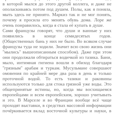
в которой мылся до этого другой коллега, и даже не
ополаскиваясь потом под душем. Полы, как я поняла,
мыть здесь не принято. Маркиз так и не мог понять,
почему я просила его менять обувь дома. Лоре же
очень понравилось, когда я стала её купать в душе.
Сами французы говорят, что души и ванные у них
появились в конце семидесятых годов.
(Общественных бань у них не было. Во всяком случае
французы туда не ходили. Значит всю свою жизнь они
"мылись" вышеописанным способом). Даже при этом
они продолжали обтираться водичкой из тазика. Бани,
мыло, интимная гигиена вошли в обиход благодаря
"грязным" арабам и туркам. Мусульмане совершают
омовения по крайней мере два раза в день и только
проточной водой. То есть тазики и раковины
используются только для стока грязной уже воды. Это
общепринятые истины, но, когда мы восхищаемся
европейцами и всем европейским, хорошо учитывать
и это. В Марселе и во Франции вообще всё чаще
проходят выставки, в средствах массовой информации
почёркивается вклад восточной культуры и науки, в