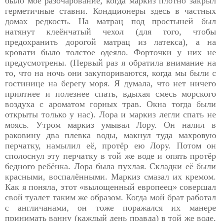
было моё разочарование, когда маркиз плотно закрыл
герметичные ставни. Кондционеры здесь в частных
домах редкость. На матрац под простыней был
натянут клеёнчатый чехол (для того, чтобы
предохранить дорогой матрац из латекса), а на
кровати было толстое одеяло. Форточки у них не
предусмотрены. (Первый раз я обратила внимание на
то, что на ночь они закупориваются, когда мы были с
гостинице на берегу моря. Я думала, что нет ничего
приятнее и полезнее спать, вдыхая смесь морского
воздуха с ароматом горных трав. Окна тогда были
открыты только у нас). Лора и маркиз легли спать не
моясь. Утром маркиз умывал Лору. Он налил в
раковину два плевка воды, макнул туда махровую
перчатку, намылил её, протёр ею Лору. Потом он
сполоснул эту перчатку в той же воде и опять протёр
бедного ребёнка. Лора была пухлая. Складки её были
красными, воспалёнными. Маркиз смазал их кремом.
Как я поняла, этот «вылощенный европеец» совершал
свой туалет таким же образом. Когда мой брат работал
с англичанами, он тоже поражался их манере
принимать ванну (каждый день правда) в той же воде,