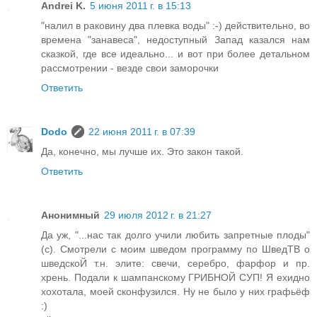
Andrei K.
5 июня 2011 г. в 15:13
"налил в раковину два плевка воды" :-) действительно, во
времена "занавеса", недоступный Запад казался нам
сказкой, где все идеально... и вот при более детальном
рассмотрении - везде свои заморочки
Ответить
Dodo
22 июня 2011 г. в 07:39
Да, конечно, мы лучше их. Это закон такой.
Ответить
Анонимный
29 июля 2012 г. в 21:27
Да уж, "...нас так долго учили любить запретные плоды"
(с). Смотрели с моим шведом программу по ШведТВ о
шведскоЙ т.н. элите: свечи, серебро, фарфор и пр.
хрень. Подали к шампанскому ГРИБНОЙ СУП! Я ехидно
хохотала, моей сконфузился. Ну не было у них графьёф
:)