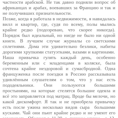
частности арабской. Не так давно подняли вопрос об
африканцах и арабах, воевавших за Францию и так и
не получивших признательности.
Позже, когда я работала в недвижимости, я навидалась
вилл и квартир, где, судя по всему, полы мылись
крайне редко (подозреваю, что скорее никогда).
Порядок был идеальный, но нигде не было ни одной
книги. В лучшем случае журналы со светскими
сплетнями. Дома эти удивительно безлики, набиты
дорогими хрупкими статуэтками, вазами и картинами.
Наша привычка гулять каждый день, особенно
беременным или с младенцами в коляске, была
сочтена крайне нездоровой и сумасбродной. Одна
француженка после поездки в Россию рассказывала
удивлённым слушателям о том, что у нас есть
пододеяльники. Они пользуются большими
простынями, на которые стелятся большие одеяла и
всё это заправляется под матрац. Вроде бы мелочи, но
какой дискомфорт. Я так и не приобрела привычку
есть после ужина несколько видов сыра большими
кусками. Чай они пьют крайне редко и не умеют его