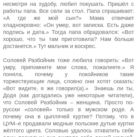
несмотря на худобу, любил покушать. Пришёл с
работы папа. Все сели за стол. Папа спрашивает:
«А где же мой сын?» Мама отвечает
хладнокровно: «Он умер, вот записка. Есть даже
подпись и дата.» Тогда папа обрадовался: «Вот
хорошо, что ты там приготовила? Нам больше
достанется.» Тут мальчик и воскрес.
Соловей Разбойник тоже любила говорить: «Вот
умру, припомните мои слова, пожалеете.» Я
поняла, почему у покойников такие
торжествующие лица, словно они хотят сказать:
«Вот видите, я же говорил(а).» Знаешь ли ты,
Додя (как догадались уже некоторые читатели),
что Соловей Разбойник – женщина. Просто по-
русски «соловей» только в мужском роде. А
почему она в цыплячей куртке? Потому, что в
ЦУМ–е продавали модные польские дутые куртки
жёлтого цвета. Соловью удалось отхватить себе