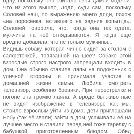
одну, поскольку она считала себя дамой модной.
Что из этого вышло, Додя, суди сам, поскольку
Соловей наш, по выражению моего дяди, похож
«на поросёнка, вставшего на задние копытца».
Соловей говорила, что, когда она так одета,
мужчины на неё оглядываются. Я тогда ещё
вредно добавила, что не только мужчины...
Видишь собаку, которая чинно сидит за столом с
салфеточкой, повязанной на шее? Собаке этой
взрослые строго настрого запрещали входить в
дом. Она обычно ставила лапы на подоконник с
уличной стороны и принимала участие в
домашней жизни семьи. Любила смотреть
телевизор, особенно боевики. При перестрелке и
погоне она громко лаяла. А вроде бы животные
не видят изображение в телевизоре как мы.
Стоило взрослым уйти из дома, дети приглашали
Бобу (так её звали) зайти в дом, усаживали её на
лучшее место и ставили перед ней тоже тарелку с
бабушкой приготовленным блюдом. Обед