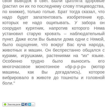
свой выводок в свет. Были цыплята здоровые
(растил он их по последнему слову птицеводства,
по книжке), только голые. Брат тогда сказал, что
надо будет запатентовать изобретение кур,
которых не надо ощипывать. У забора он
соорудил курятник, напротив которого Няма
установил старую кровать – наблюдательный
пункт. Даже если Вы бывали дома одни с Нямой,
было ощущение, что вокруг Вас куча народа,
животных и машин. Он беспрестанно общался с
курами, игрушками, растениями на "их" языке.
Особенно трудно было выносить его
многочасовое монотонное «бр-р-р-р» (мотор
машины, как Вы догадались), которое
вибрировало в животе до тошноты и головной
боли."