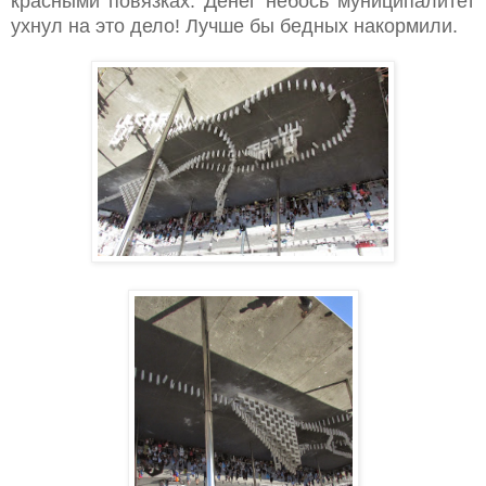
красными повязках. Денег небось муниципалитет
ухнул на это дело! Лучше бы бедных накормили.