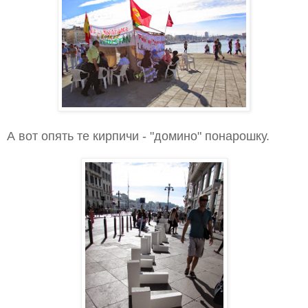
А вот опять те кирпичи - "домино" понарошку.