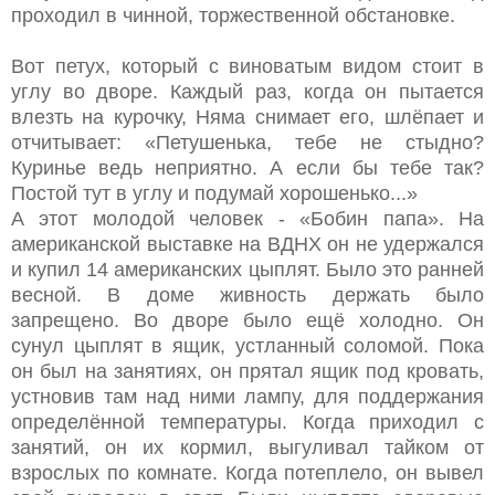
проходил в чинной, торжественной обстановке.
Вот петух, который с виноватым видом стоит в
углу во дворе. Каждый раз, когда он пытается
влезть на курочку, Няма снимает его, шлёпает и
отчитывает: «Петушенька, тебе не стыдно?
Куринье ведь неприятно. А если бы тебе так?
Постой тут в углу и подумай хорошенько...»
А этот молодой человек - «Бобин папа». На
американской выставке на ВДНХ он не удержался
и купил 14 американских цыплят. Было это ранней
весной. В доме живность держать было
запрещено. Во дворе было ещё холодно. Он
сунул цыплят в ящик, устланный соломой. Пока
он был на занятиях, он прятал ящик под кровать,
устновив там над ними лампу, для поддержания
определённой температуры. Когда приходил с
занятий, он их кормил, выгуливал тайком от
взрослых по комнате. Когда потеплело, он вывел