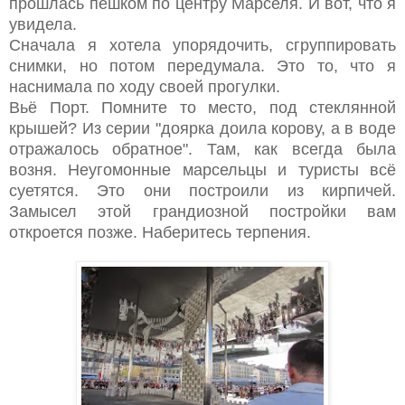
прошлась пешком по центру Марселя. И вот, что я
увидела.
Сначала я хотела упорядочить, сгруппировать
снимки, но потом передумала. Это то, что я
наснимала по ходу своей прогулки.
Вьё Порт. Помните то место, под стеклянной
крышей? Из серии "доярка доила корову, а в воде
отражалось обратное". Там, как всегда была
возня. Неугомонные марсельцы и туристы всё
суетятся. Это они построили из кирпичей.
Замысел этой грандиозной постройки вам
откроется позже. Наберитесь терпения.