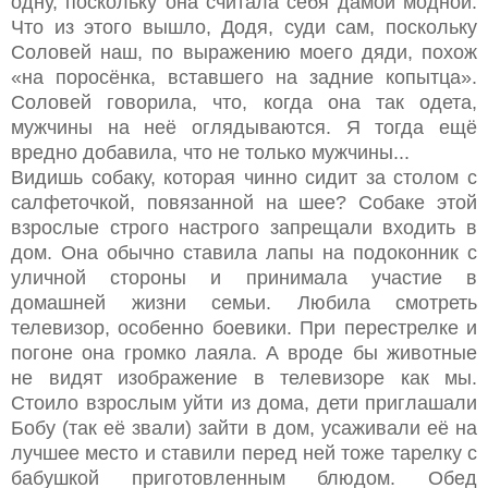
одну, поскольку она считала себя дамой модной.
Что из этого вышло, Додя, суди сам, поскольку
Соловей наш, по выражению моего дяди, похож
«на поросёнка, вставшего на задние копытца».
Соловей говорила, что, когда она так одета,
мужчины на неё оглядываются. Я тогда ещё
вредно добавила, что не только мужчины...
Видишь собаку, которая чинно сидит за столом с
салфеточкой, повязанной на шее? Собаке этой
взрослые строго настрого запрещали входить в
дом. Она обычно ставила лапы на подоконник с
уличной стороны и принимала участие в
домашней жизни семьи. Любила смотреть
телевизор, особенно боевики. При перестрелке и
погоне она громко лаяла. А вроде бы животные
не видят изображение в телевизоре как мы.
Стоило взрослым уйти из дома, дети приглашали
Бобу (так её звали) зайти в дом, усаживали её на
лучшее место и ставили перед ней тоже тарелку с
бабушкой приготовленным блюдом. Обед