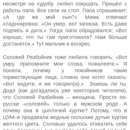
несмотря на худобу, любил покушать. Пришёл с
работы папа. Все сели за стол. Папа спрашивает:
«А где же мой сын?» Мама отвечает
хладнокровно: «Он умер, вот записка. Есть даже
подпись и дата.» Тогда папа обрадовался: «Вот
хорошо, что ты там приготовила? Нам больше
достанется.» Тут мальчик и воскрес.
Соловей Разбойник тоже любила говорить: «Вот
умру, припомните мои слова, пожалеете.» Я
поняла, почему у покойников такие
торжествующие лица, словно они хотят сказать:
«Вот видите, я же говорил(а).» Знаешь ли ты,
Додя (как догадались уже некоторые читатели),
что Соловей Разбойник – женщина. Просто по-
русски «соловей» только в мужском роде. А
почему она в цыплячей куртке? Потому, что в
ЦУМ–е продавали модные польские дутые куртки
жёлтого цвета. Соловью удалось отхватить себе