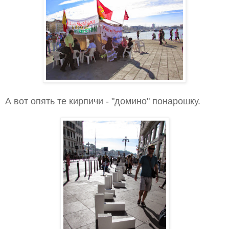
А вот опять те кирпичи - "домино" понарошку.