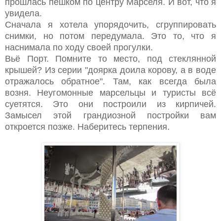
прошлась пешком по центру Марселя. И вот, что я
увидела.
Сначала я хотела упорядочить, сгруппировать
снимки, но потом передумала. Это то, что я
наснимала по ходу своей прогулки.
Вьё Порт. Помните то место, под стеклянной
крышей? Из серии "доярка доила корову, а в воде
отражалось обратное". Там, как всегда была
возня. Неугомонные марсельцы и туристы всё
суетятся. Это они построили из кирпичей.
Замысел этой грандиозной постройки вам
откроется позже. Наберитесь терпения.