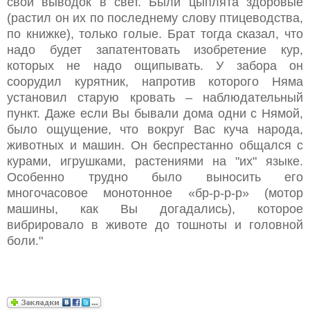
свой выводок в свет. Были цыплята здоровые
(растил он их по последнему слову птицеводства,
по книжке), только голые. Брат тогда сказал, что
надо будет запатентовать изобретение кур,
которых не надо ощипывать. У забора он
соорудил курятник, напротив которого Няма
установил старую кровать – наблюдательный
пункт. Даже если Вы бывали дома одни с Нямой,
было ощущение, что вокруг Вас куча народа,
животных и машин. Он беспрестанно общался с
курами, игрушками, растениями на "их" языке.
Особенно трудно было выносить его
многочасовое монотонное «бр-р-р-р» (мотор
машины, как Вы догадались), которое
вибрировало в животе до тошноты и головной
боли."