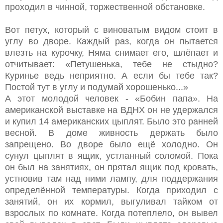
проходил в чинной, торжественной обстановке.
Вот петух, который с виноватым видом стоит в
углу во дворе. Каждый раз, когда он пытается
влезть на курочку, Няма снимает его, шлёпает и
отчитывает: «Петушенька, тебе не стыдно?
Куринье ведь неприятно. А если бы тебе так?
Постой тут в углу и подумай хорошенько...»
А этот молодой человек - «Бобин папа». На
американской выставке на ВДНХ он не удержался
и купил 14 американских цыплят. Было это ранней
весной. В доме живность держать было
запрещено. Во дворе было ещё холодно. Он
сунул цыплят в ящик, устланный соломой. Пока
он был на занятиях, он прятал ящик под кровать,
устновив там над ними лампу, для поддержания
определённой температуры. Когда приходил с
занятий, он их кормил, выгуливал тайком от
взрослых по комнате. Когда потеплело, он вывел