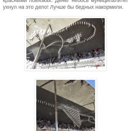
красными повязках. Денег небось муниципалитет
ухнул на это дело! Лучше бы бедных накормили.