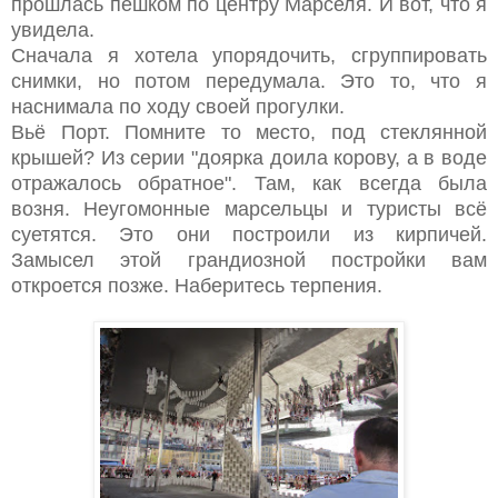
прошлась пешком по центру Марселя. И вот, что я
увидела.
Сначала я хотела упорядочить, сгруппировать
снимки, но потом передумала. Это то, что я
наснимала по ходу своей прогулки.
Вьё Порт. Помните то место, под стеклянной
крышей? Из серии "доярка доила корову, а в воде
отражалось обратное". Там, как всегда была
возня. Неугомонные марсельцы и туристы всё
суетятся. Это они построили из кирпичей.
Замысел этой грандиозной постройки вам
откроется позже. Наберитесь терпения.