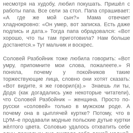
несмотря на худобу, любил покушать. Пришёл с
работы папа. Все сели за стол. Папа спрашивает:
«А где же мой сын?» Мама отвечает
хладнокровно: «Он умер, вот записка. Есть даже
подпись и дата.» Тогда папа обрадовался: «Вот
хорошо, что ты там приготовила? Нам больше
достанется.» Тут мальчик и воскрес.
Соловей Разбойник тоже любила говорить: «Вот
умру, припомните мои слова, пожалеете.» Я
поняла, почему у покойников такие
торжествующие лица, словно они хотят сказать:
«Вот видите, я же говорил(а).» Знаешь ли ты,
Додя (как догадались уже некоторые читатели),
что Соловей Разбойник – женщина. Просто по-
русски «соловей» только в мужском роде. А
почему она в цыплячей куртке? Потому, что в
ЦУМ–е продавали модные польские дутые куртки
жёлтого цвета. Соловью удалось отхватить себе