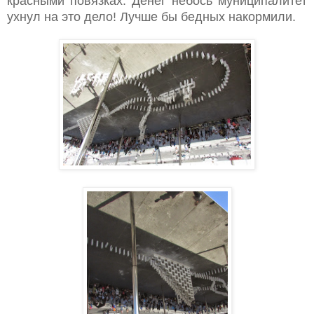
красными повязках. Денег небось муниципалитет
ухнул на это дело! Лучше бы бедных накормили.