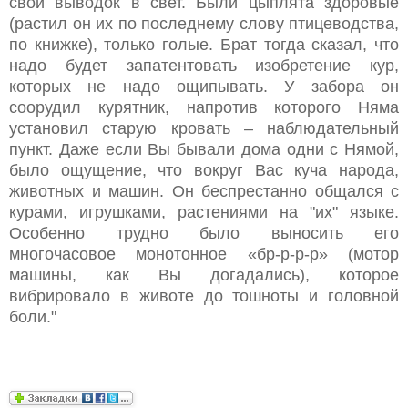
свой выводок в свет. Были цыплята здоровые
(растил он их по последнему слову птицеводства,
по книжке), только голые. Брат тогда сказал, что
надо будет запатентовать изобретение кур,
которых не надо ощипывать. У забора он
соорудил курятник, напротив которого Няма
установил старую кровать – наблюдательный
пункт. Даже если Вы бывали дома одни с Нямой,
было ощущение, что вокруг Вас куча народа,
животных и машин. Он беспрестанно общался с
курами, игрушками, растениями на "их" языке.
Особенно трудно было выносить его
многочасовое монотонное «бр-р-р-р» (мотор
машины, как Вы догадались), которое
вибрировало в животе до тошноты и головной
боли."