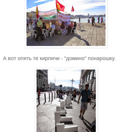
А вот опять те кирпичи - "домино" понарошку.