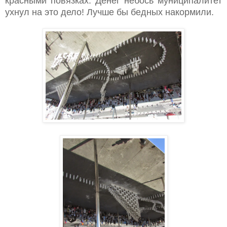
красными повязках. Денег небось муниципалитет
ухнул на это дело! Лучше бы бедных накормили.