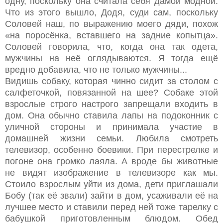
одну, поскольку она считала себя дамой модной.
Что из этого вышло, Додя, суди сам, поскольку
Соловей наш, по выражению моего дяди, похож
«на поросёнка, вставшего на задние копытца».
Соловей говорила, что, когда она так одета,
мужчины на неё оглядываются. Я тогда ещё
вредно добавила, что не только мужчины...
Видишь собаку, которая чинно сидит за столом с
салфеточкой, повязанной на шее? Собаке этой
взрослые строго настрого запрещали входить в
дом. Она обычно ставила лапы на подоконник с
уличной стороны и принимала участие в
домашней жизни семьи. Любила смотреть
телевизор, особенно боевики. При перестрелке и
погоне она громко лаяла. А вроде бы животные
не видят изображение в телевизоре как мы.
Стоило взрослым уйти из дома, дети приглашали
Бобу (так её звали) зайти в дом, усаживали её на
лучшее место и ставили перед ней тоже тарелку с
бабушкой приготовленным блюдом. Обед