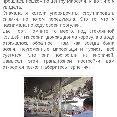
прошлась пешком по центру Марселя. И вот, что я
увидела.
Сначала я хотела упорядочить, сгруппировать
снимки, но потом передумала. Это то, что я
наснимала по ходу своей прогулки.
Вьё Порт. Помните то место, под стеклянной
крышей? Из серии "доярка доила корову, а в воде
отражалось обратное". Там, как всегда была
возня. Неугомонные марсельцы и туристы всё
суетятся. Это они построили из кирпичей.
Замысел этой грандиозной постройки вам
откроется позже. Наберитесь терпения.