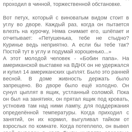
проходил в чинной, торжественной обстановке.
Вот петух, который с виноватым видом стоит в
углу во дворе. Каждый раз, когда он пытается
влезть на курочку, Няма снимает его, шлёпает и
отчитывает: «Петушенька, тебе не стыдно?
Куринье ведь неприятно. А если бы тебе так?
Постой тут в углу и подумай хорошенько...»
А этот молодой человек - «Бобин папа». На
американской выставке на ВДНХ он не удержался
и купил 14 американских цыплят. Было это ранней
весной. В доме живность держать было
запрещено. Во дворе было ещё холодно. Он
сунул цыплят в ящик, устланный соломой. Пока
он был на занятиях, он прятал ящик под кровать,
устновив там над ними лампу, для поддержания
определённой температуры. Когда приходил с
занятий, он их кормил, выгуливал тайком от
взрослых по комнате. Когда потеплело, он вывел