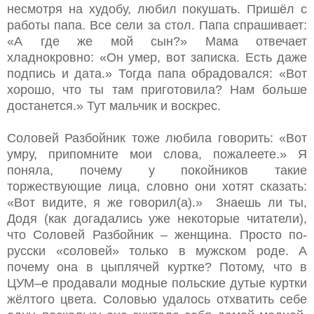
несмотря на худобу, любил покушать. Пришёл с
работы папа. Все сели за стол. Папа спрашивает:
«А где же мой сын?» Мама отвечает
хладнокровно: «Он умер, вот записка. Есть даже
подпись и дата.» Тогда папа обрадовался: «Вот
хорошо, что ты там приготовила? Нам больше
достанется.» Тут мальчик и воскрес.
Соловей Разбойник тоже любила говорить: «Вот
умру, припомните мои слова, пожалеете.» Я
поняла, почему у покойников такие
торжествующие лица, словно они хотят сказать:
«Вот видите, я же говорил(а).» Знаешь ли ты,
Додя (как догадались уже некоторые читатели),
что Соловей Разбойник – женщина. Просто по-
русски «соловей» только в мужском роде. А
почему она в цыплячей куртке? Потому, что в
ЦУМ–е продавали модные польские дутые куртки
жёлтого цвета. Соловью удалось отхватить себе