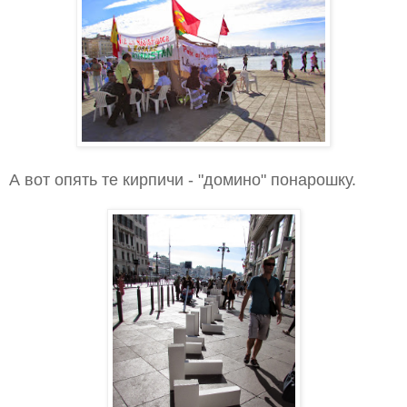
А вот опять те кирпичи - "домино" понарошку.