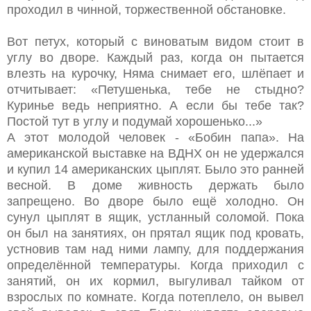
проходил в чинной, торжественной обстановке.
Вот петух, который с виноватым видом стоит в
углу во дворе. Каждый раз, когда он пытается
влезть на курочку, Няма снимает его, шлёпает и
отчитывает: «Петушенька, тебе не стыдно?
Куринье ведь неприятно. А если бы тебе так?
Постой тут в углу и подумай хорошенько...»
А этот молодой человек - «Бобин папа». На
американской выставке на ВДНХ он не удержался
и купил 14 американских цыплят. Было это ранней
весной. В доме живность держать было
запрещено. Во дворе было ещё холодно. Он
сунул цыплят в ящик, устланный соломой. Пока
он был на занятиях, он прятал ящик под кровать,
устновив там над ними лампу, для поддержания
определённой температуры. Когда приходил с
занятий, он их кормил, выгуливал тайком от
взрослых по комнате. Когда потеплело, он вывел