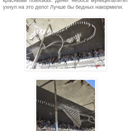
красными повязках. Денег небось муниципалитет
ухнул на это дело! Лучше бы бедных накормили.