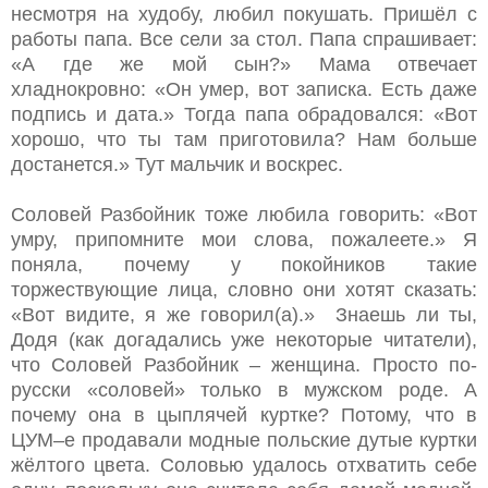
несмотря на худобу, любил покушать. Пришёл с
работы папа. Все сели за стол. Папа спрашивает:
«А где же мой сын?» Мама отвечает
хладнокровно: «Он умер, вот записка. Есть даже
подпись и дата.» Тогда папа обрадовался: «Вот
хорошо, что ты там приготовила? Нам больше
достанется.» Тут мальчик и воскрес.
Соловей Разбойник тоже любила говорить: «Вот
умру, припомните мои слова, пожалеете.» Я
поняла, почему у покойников такие
торжествующие лица, словно они хотят сказать:
«Вот видите, я же говорил(а).» Знаешь ли ты,
Додя (как догадались уже некоторые читатели),
что Соловей Разбойник – женщина. Просто по-
русски «соловей» только в мужском роде. А
почему она в цыплячей куртке? Потому, что в
ЦУМ–е продавали модные польские дутые куртки
жёлтого цвета. Соловью удалось отхватить себе