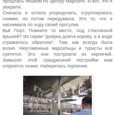
прошлась пешком по центру Марселя. И вот, что я
увидела.
Сначала я хотела упорядочить, сгруппировать
снимки, но потом передумала. Это то, что я
наснимала по ходу своей прогулки.
Вьё Порт. Помните то место, под стеклянной
крышей? Из серии "доярка доила корову, а в воде
отражалось обратное". Там, как всегда была
возня. Неугомонные марсельцы и туристы всё
суетятся. Это они построили из кирпичей.
Замысел этой грандиозной постройки вам
откроется позже. Наберитесь терпения.