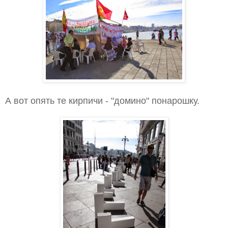
А вот опять те кирпичи - "домино" понарошку.