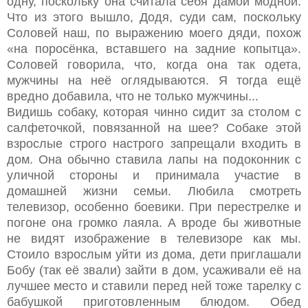
одну, поскольку она считала себя дамой модной.
Что из этого вышло, Додя, суди сам, поскольку
Соловей наш, по выражению моего дяди, похож
«на поросёнка, вставшего на задние копытца».
Соловей говорила, что, когда она так одета,
мужчины на неё оглядываются. Я тогда ещё
вредно добавила, что не только мужчины...
Видишь собаку, которая чинно сидит за столом с
салфеточкой, повязанной на шее? Собаке этой
взрослые строго настрого запрещали входить в
дом. Она обычно ставила лапы на подоконник с
уличной стороны и принимала участие в
домашней жизни семьи. Любила смотреть
телевизор, особенно боевики. При перестрелке и
погоне она громко лаяла. А вроде бы животные
не видят изображение в телевизоре как мы.
Стоило взрослым уйти из дома, дети приглашали
Бобу (так её звали) зайти в дом, усаживали её на
лучшее место и ставили перед ней тоже тарелку с
бабушкой приготовленным блюдом. Обед