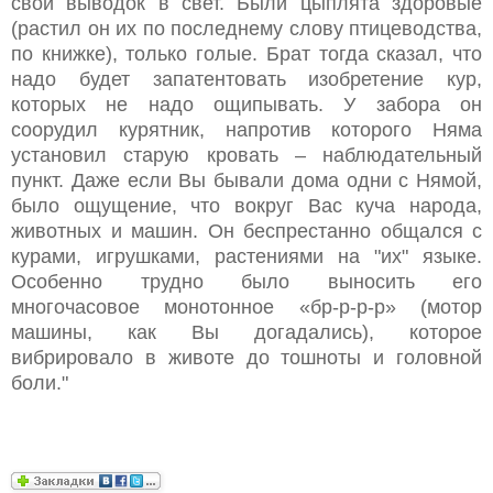
свой выводок в свет. Были цыплята здоровые
(растил он их по последнему слову птицеводства,
по книжке), только голые. Брат тогда сказал, что
надо будет запатентовать изобретение кур,
которых не надо ощипывать. У забора он
соорудил курятник, напротив которого Няма
установил старую кровать – наблюдательный
пункт. Даже если Вы бывали дома одни с Нямой,
было ощущение, что вокруг Вас куча народа,
животных и машин. Он беспрестанно общался с
курами, игрушками, растениями на "их" языке.
Особенно трудно было выносить его
многочасовое монотонное «бр-р-р-р» (мотор
машины, как Вы догадались), которое
вибрировало в животе до тошноты и головной
боли."