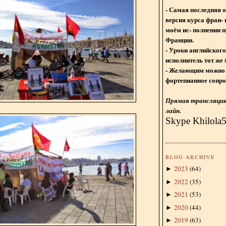
- Самая последняя 
версия курса фран- 
моём ис- полнении п
Франции.
- Уроки английского
исполнитель тот же 
- Желающим можно 
фортепианное сопро
Прямая трансляция 
лайн.
Skype Khilola
BLOG ARCHIVE
2023
(
64
)
►
2022
(
35
)
►
2021
(
53
)
►
2020
(
44
)
►
2019
(
63
)
►