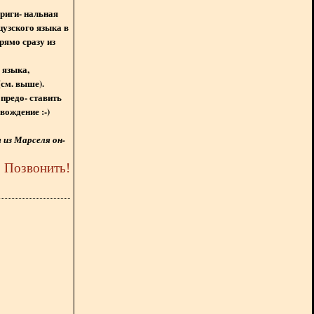
ориги- нальная
цузского языка в
рямо сразу из
 языка,
(см. выше).
предо- ставить
вождение :-)
из Марселя он-
5
Позвонить
!