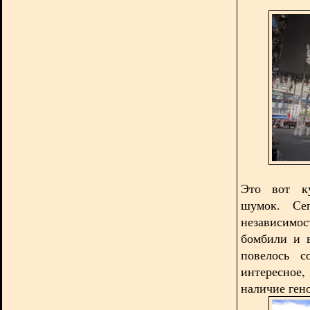
Это вот к
шумок. Се
независимо
бомбили и 
повелось 
интересное
наличие ген