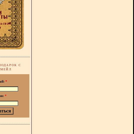
ПОДАРОК С
-МЕЙЛ
ail:
*
мя:
*
!