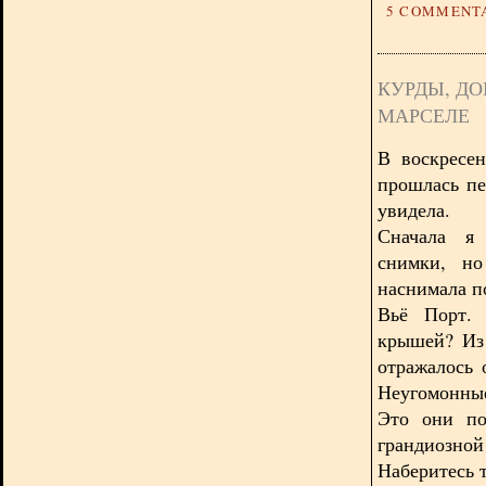
5 COMMENT
КУРДЫ, Д
МАРСЕЛЕ
В воскресе
прошлась пе
увидела.
Сначала я 
снимки, но
наснимала по
Вьё Порт. 
крышей? Из 
отражалось 
Неугомонны
Это они по
грандиозно
Наберитесь 