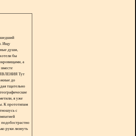
асшедший
н. Ищу
нные души,
хотели бы
окровищами, а
 вместе
БЪЯВЛЕНИЯ Тут
ожные до
ждая тщательно
 географические
метили, я уже
ды. К прототипам
отношусь с
импатией
 и подобострастно
лько руки лизнуть