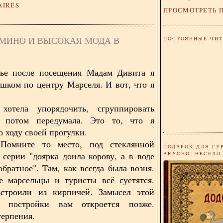
AIRES
ПРОСМОТРЕТЬ 
ОМИНО И ВЫСОКАЯ МОДА В
ПОСТОЯННЫЕ ЧИТ
нье после посещения Мадам Дивита я
шком по центру Марселя. И вот, что я
хотела упорядочить, сгруппировать
 потом передумала. Это то, что я
 ходу своей прогулки.
Помните то место, под стеклянной
ПОДАРОК ДЛЯ ГУ
ВКУСНО, ВЕСЕЛО
серии "доярка доила корову, а в воде
обратное". Там, как всегда была возня.
е марсельцы и туристы всё суетятся.
строили из кирпичей. Замысел этой
й постройки вам откроется позже.
терпения.