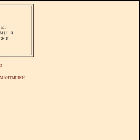
ИЕ:
ОМЫ Я
АЖИ
И
Й МАНТЫШКИ