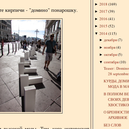
2018
(
169
)
►
 те кирпичи - "домино" понарошку.
2017
(
39
)
►
2016
(
41
)
►
2015
(
52
)
►
2014
(
115
)
▼
декабря
(
7
)
►
ноября
(
4
)
►
октября
(
5
)
►
сентября
(
10
)
▼
Teaser : Dominoe
28 septembr
КУРДЫ, ДОМ
МОДА В М
В ПОЛНОМ В
СВОИХ ДЕВ
ХВОСТИК
О БРЕННОСТИ
АРХИВНОЕ
БЕЗ СЛОВ
м высокой моды. Тем, кого интересует