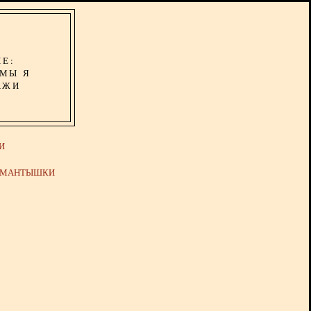
ИЕ:
ОМЫ Я
АЖИ
И
Й МАНТЫШКИ