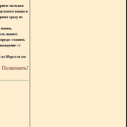
ориги- нальная
цузского языка в
рямо сразу из
 языка,
(см. выше).
предо- ставить
вождение :-)
из Марселя он-
5
Позвонить
!