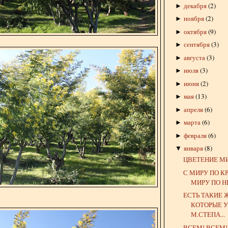
декабря
(
2
)
►
ноября
(
2
)
►
октября
(
9
)
►
сентября
(
3
)
►
августа
(
3
)
►
июля
(
3
)
►
июня
(
2
)
►
мая
(
13
)
►
апреля
(
6
)
►
марта
(
6
)
►
февраля
(
6
)
►
января
(
8
)
▼
ЦВЕТЕНИЕ М
С МИРУ ПО КР
МИРУ ПО НИ
ЕСТЬ ТАКИЕ
КОТОРЫЕ У
М.СТЕПА...
ВСЕМ! ВСЕМ!