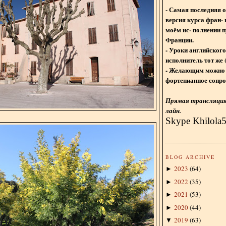
- Самая последняя 
версия курса фран- 
моём ис- полнении п
Франции.
- Уроки английского
исполнитель тот же 
- Желающим можно 
фортепианное сопро
Прямая трансляция 
лайн.
Skype Khilola
BLOG ARCHIVE
2023
(
64
)
►
2022
(
35
)
►
2021
(
53
)
►
2020
(
44
)
►
2019
(
63
)
▼