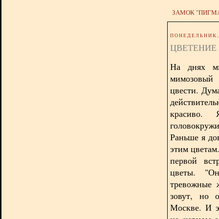
ЗАМОК "ПИГМ
ПОНЕДЕЛЬНИК, 
ЦВЕТЕНИЕ
На днях м
мимозовый 
цвести. Дум
действитель
красиво.
головокружи
Раньше я до
этим цветам
первой вст
цветы. "
Он
тревожные 
зовут, но 
Москве. И э
на черном е