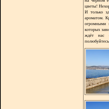
цветы! Нехо
И только з
ароматом. 
огромными 
которых зав
ждёт нас 
полюбуйтесь