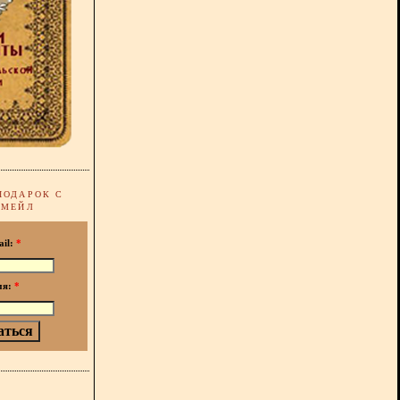
ПОДАРОК С
-МЕЙЛ
ail:
*
мя:
*
!