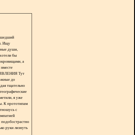
асшедший
н. Ищу
нные души,
хотели бы
окровищами, а
 вместе
БЪЯВЛЕНИЯ Тут
ожные до
ждая тщательно
 географические
метили, я уже
ды. К прототипам
отношусь с
импатией
 и подобострастно
лько руки лизнуть