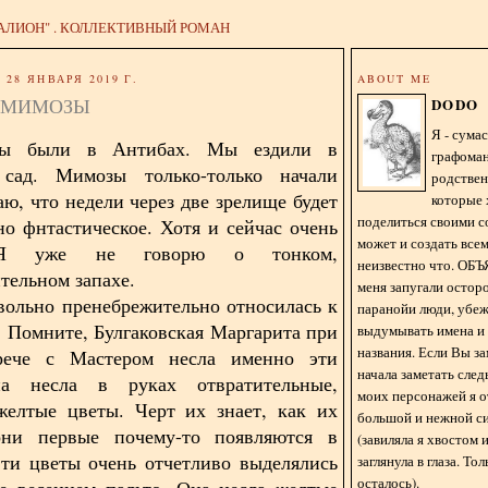
АЛИОН" . КОЛЛЕКТИВНЫЙ РОМАН
28 ЯНВАРЯ 2019 Г.
ABOUT ME
 МИМОЗЫ
DODO
Я - сум
ы были в Антибах. Мы ездили в
графома
сад. Мимозы только-только начали
родстве
аю, что недели через две зрелище будет
которые 
поделиться своими с
но фнтастическое. Хотя и сейчас очень
может и создать всем
 Я уже не говорю о тонком,
неизвестно что. О
тельном запахе.
меня запугали остор
вольно пренебрежительно относилась к
паранойи люди, убе
. Помните, Булгаковская Маргарита при
выдумывать имена и
названия. Если Вы за
рече с Мастером несла именно эти
начала заметать сле
а несла в руках отвратительные,
моих персонажей я 
желтые цветы. Черт их знает, как их
большой и нежной с
они первые почему-то появляются в
(завиляла я хвостом
ти цветы очень отчетливо выделялись
заглянула в глаза. То
осталось).
е весеннем пальто. Она несла желтые