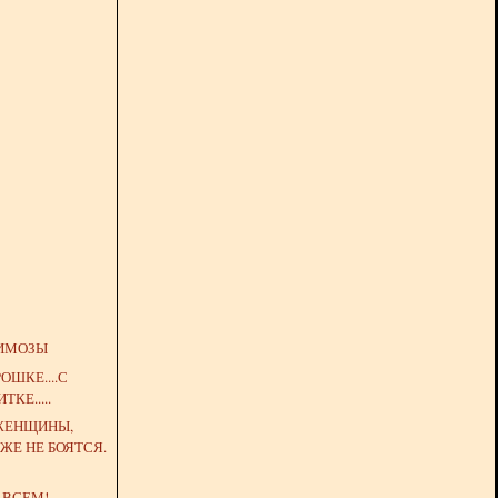
ИМОЗЫ
ОШКЕ....С
ТКЕ.....
 ЖЕНЩИНЫ,
ЖЕ НЕ БОЯТСЯ.
 ВСЕМ!