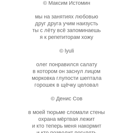
© Максим Истомин
мы на занятиях любовью
друг друга учим наизусть
ты с лёту всё запоминаешь
я к репетиторам хожу
© lyuli
олег понравился салату
в котором он заснул лицом
морковка глупости шептала
горошек в щёчку целовал
© Денис Сов
в моей тюрьме сломали стены
охрана мёртвая лежит
и кто теперь меня накормит
и кто позволит погулять