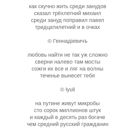
как скучно жить среди занудов
сказал трёхлетний михаил
среди зануд поправил павел
тридцатилетний и в очках
© Геннадiевичъ
любовь найти не так уж сложно
сверни налево там мосты
сожги их все и ляг на волны
теченье вынесет тебя
© lyuli
на путине живут микробы
сто сорок миллионов штук
и каждый в десять раз богаче
чем средний русский гражданин