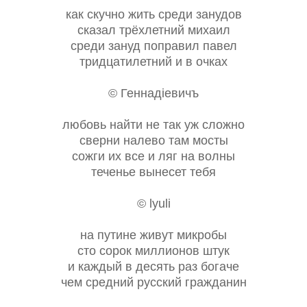
как скучно жить среди занудов
сказал трёхлетний михаил
среди зануд поправил павел
тридцатилетний и в очках
© Геннадiевичъ
любовь найти не так уж сложно
сверни налево там мосты
сожги их все и ляг на волны
теченье вынесет тебя
© lyuli
на путине живут микробы
сто сорок миллионов штук
и каждый в десять раз богаче
чем средний русский гражданин