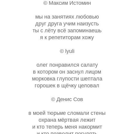
© Максим Истомин
мы на занятиях любовью
друг друга учим наизусть
ты с лёту всё запоминаешь
я к репетиторам хожу
© lyuli
олег понравился салату
в котором он заснул лицом
морковка глупости шептала
горошек в щёчку целовал
© Денис Сов
в моей тюрьме сломали стены
охрана мёртвая лежит
и кто теперь меня накормит
и кто позволит погулять