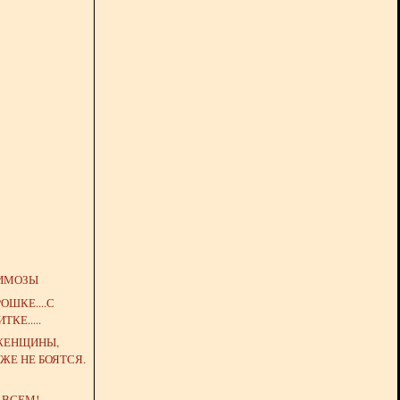
ИМОЗЫ
ОШКЕ....С
ТКЕ.....
 ЖЕНЩИНЫ,
ЖЕ НЕ БОЯТСЯ.
 ВСЕМ!