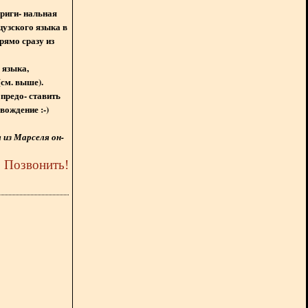
ориги- нальная
цузского языка в
рямо сразу из
 языка,
(см. выше).
предо- ставить
вождение :-)
из Марселя он-
5
Позвонить
!