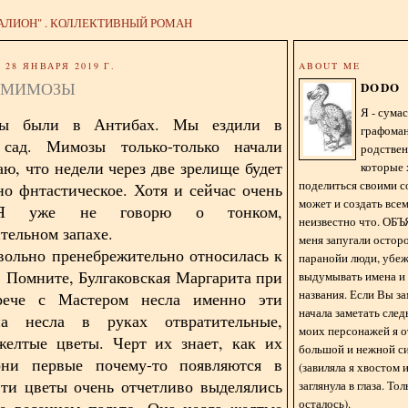
АЛИОН" . КОЛЛЕКТИВНЫЙ РОМАН
28 ЯНВАРЯ 2019 Г.
ABOUT ME
 МИМОЗЫ
DODO
Я - сум
ы были в Антибах. Мы ездили в
графома
сад. Мимозы только-только начали
родстве
аю, что недели через две зрелище будет
которые 
поделиться своими с
но фнтастическое. Хотя и сейчас очень
может и создать всем
 Я уже не говорю о тонком,
неизвестно что. О
тельном запахе.
меня запугали остор
вольно пренебрежительно относилась к
паранойи люди, убе
. Помните, Булгаковская Маргарита при
выдумывать имена и
названия. Если Вы за
рече с Мастером несла именно эти
начала заметать сле
а несла в руках отвратительные,
моих персонажей я 
желтые цветы. Черт их знает, как их
большой и нежной с
они первые почему-то появляются в
(завиляла я хвостом
ти цветы очень отчетливо выделялись
заглянула в глаза. То
осталось).
е весеннем пальто. Она несла желтые