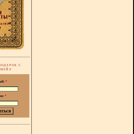
ПОДАРОК С
-МЕЙЛ
ail:
*
мя:
*
!