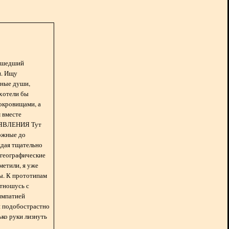
асшедший
н. Ищу
нные души,
хотели бы
окровищами, а
 вместе
БЪЯВЛЕНИЯ Тут
ожные до
ждая тщательно
 географические
метили, я уже
ды. К прототипам
отношусь с
импатией
 и подобострастно
лько руки лизнуть