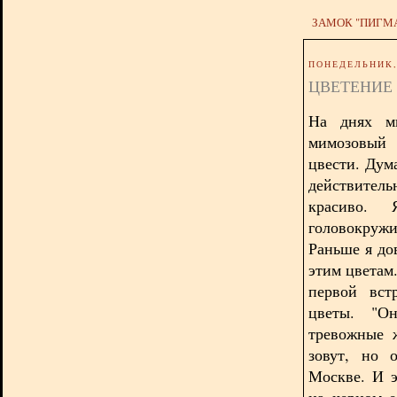
ЗАМОК "ПИГМ
ПОНЕДЕЛЬНИК, 
ЦВЕТЕНИЕ
На днях м
мимозовый 
цвести. Дум
действитель
красиво.
головокружи
Раньше я до
этим цветам
первой вст
цветы. "
Он
тревожные 
зовут, но 
Москве. И э
на черном е