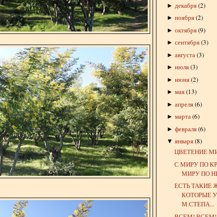
декабря
(
2
)
►
ноября
(
2
)
►
октября
(
9
)
►
сентября
(
3
)
►
августа
(
3
)
►
июля
(
3
)
►
июня
(
2
)
►
мая
(
13
)
►
апреля
(
6
)
►
марта
(
6
)
►
февраля
(
6
)
►
января
(
8
)
▼
ЦВЕТЕНИЕ М
С МИРУ ПО КР
МИРУ ПО НИ
ЕСТЬ ТАКИЕ
КОТОРЫЕ У
М.СТЕПА...
ВСЕМ! ВСЕМ!