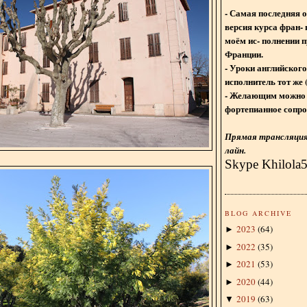
- Самая последняя 
версия курса фран- 
моём ис- полнении п
Франции.
- Уроки английского
исполнитель тот же 
- Желающим можно 
фортепианное сопро
Прямая трансляция 
лайн.
Skype Khilola
BLOG ARCHIVE
2023
(
64
)
►
2022
(
35
)
►
2021
(
53
)
►
2020
(
44
)
►
2019
(
63
)
▼