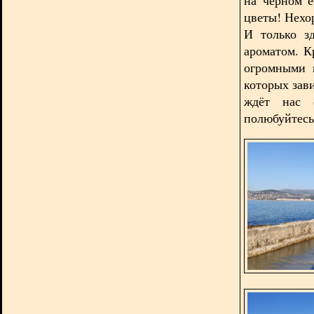
цветы! Нехо
И только з
ароматом. 
огромными 
которых зав
ждёт нас 
полюбуйтесь