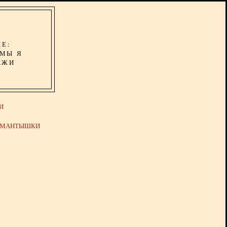
ИЕ:
ОМЫ Я
АЖИ
И
Й МАНТЫШКИ