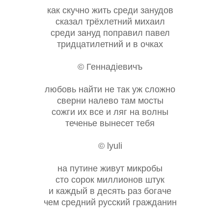
как скучно жить среди занудов
сказал трёхлетний михаил
среди зануд поправил павел
тридцатилетний и в очках
© Геннадiевичъ
любовь найти не так уж сложно
сверни налево там мосты
сожги их все и ляг на волны
теченье вынесет тебя
© lyuli
на путине живут микробы
сто сорок миллионов штук
и каждый в десять раз богаче
чем средний русский гражданин