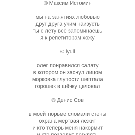
© Максим Истомин
мы на занятиях любовью
друг друга учим наизусть
ты с лёту всё запоминаешь
я к репетиторам хожу
© lyuli
олег понравился салату
в котором он заснул лицом
морковка глупости шептала
горошек в щёчку целовал
© Денис Сов
в моей тюрьме сломали стены
охрана мёртвая лежит
и кто теперь меня накормит
и кто позволит погулять