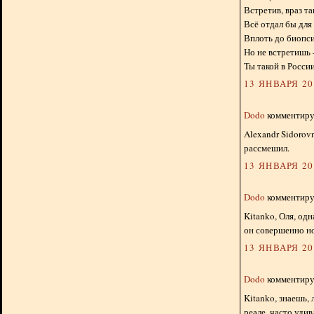
Встретив, враз т
Всё отдал бы для 
Вплоть до биопс
Но не встретишь 
Ты такой в России
13 ЯНВАРЯ 201
Dodo
комментируе
Alexandr Sidorov
рассмешил.
13 ЯНВАРЯ 201
Dodo
комментируе
Kitanko, Оля, од
он совершенно но
13 ЯНВАРЯ 201
Dodo
комментируе
Kitanko, знаешь, 
реале, часто уди