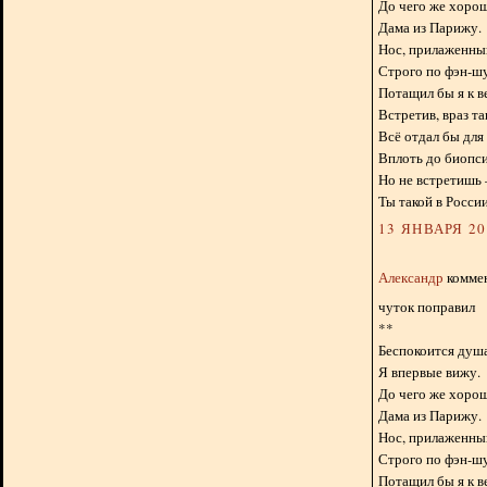
До чего же хоро
Дама из Парижу.
Нос, прилаженный
Строго по фэн-ш
Потащил бы я к в
Встретив, враз т
Всё отдал бы для 
Вплоть до биопс
Но не встретишь 
Ты такой в России
13 ЯНВАРЯ 201
Александр
коммен
чуток поправил
**
Беспокоится душа
Я впервые вижу.
До чего же хоро
Дама из Парижу.
Нос, прилаженный
Строго по фэн-ш
Потащил бы я к в