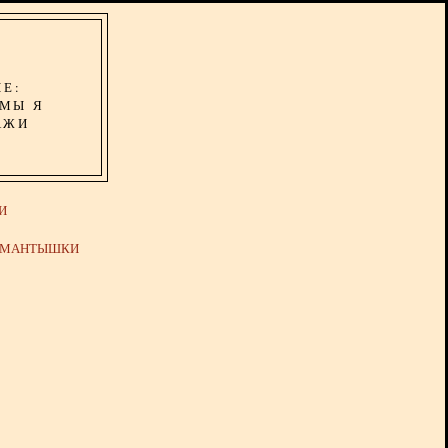
ИЕ:
ОМЫ Я
АЖИ
И
Й МАНТЫШКИ