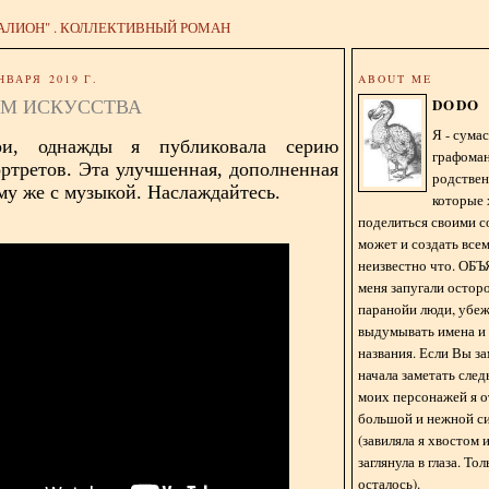
АЛИОН" . КОЛЛЕКТИВНЫЙ РОМАН
НВАРЯ 2019 Г.
ABOUT ME
М ИСКУССТВА
DODO
Я - сум
ои, однажды я публиковала серию
графома
ртретов. Эта улучшенная, дополненная
родстве
му же с музыкой. Наслаждайтесь.
которые 
поделиться своими с
может и создать всем
неизвестно что. О
меня запугали остор
паранойи люди, убе
выдумывать имена и
названия. Если Вы за
начала заметать сле
моих персонажей я 
большой и нежной с
(завиляла я хвостом
заглянула в глаза. То
осталось).