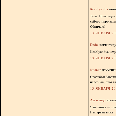
Koshlyandia
комме
Лола! Присоедин
сейчас и про запа
Обнимаю!
13 ЯНВАРЯ 201
Dodo
комментируе
Koshlyandia, цел
13 ЯНВАРЯ 201
Kitanko
комментир
Спасибо)) Забавн
персонаж, этот м
13 ЯНВАРЯ 201
Александр
коммен
Я не понял не ши
И впервые вижу.