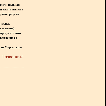
ориги- нальная
цузского языка в
рямо сразу из
 языка,
(см. выше).
предо- ставить
вождение :-)
из Марселя он-
5
Позвонить
!