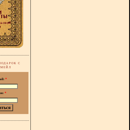
ПОДАРОК С
-МЕЙЛ
ail:
*
мя:
*
!