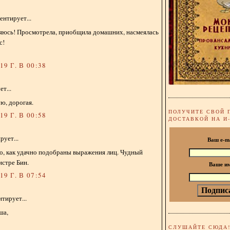
нтирует...
яюсь! Просмотрела, приобщила домашних, насмеялась
с!
9 Г. В 00:38
т...
ую, дорогая.
ПОЛУЧИТЕ СВОЙ 
9 Г. В 00:58
ДОСТАВКОЙ НА И
ует...
Ваш e-m
о, как удачно подобраны выражения лиц. Чудный
истре Бин.
Ваше и
9 Г. В 07:54
тирует...
ша,
СЛУШАЙТЕ СЮДА