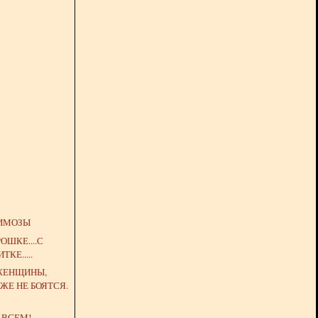
ИМОЗЫ
ОШКЕ....С
ТКЕ.....
 ЖЕНЩИНЫ,
ЖЕ НЕ БОЯТСЯ.
 ВСЕМ!