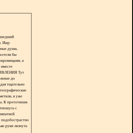
асшедший
н. Ищу
нные души,
хотели бы
окровищами, а
 вместе
БЪЯВЛЕНИЯ Тут
ожные до
ждая тщательно
 географические
метили, я уже
ды. К прототипам
отношусь с
импатией
 и подобострастно
лько руки лизнуть