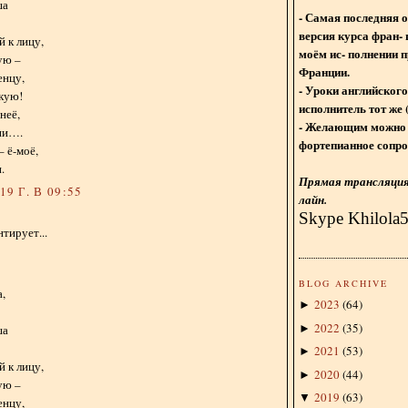
ша
- Самая последняя 
версия курса фран- 
 к лицу,
моём ис- полнении п
ую –
Франции.
енцу,
- Уроки английского
акую!
исполнитель тот же 
неё,
- Желающим можно 
ии….
фортепианное сопро
– ё-моё,
.
Прямая трансляция 
9 Г. В 09:55
лайн.
Skype Khilola
тирует...
BLOG ARCHIVE
,
2023
(
64
)
►
2022
(
35
)
►
ша
2021
(
53
)
►
 к лицу,
2020
(
44
)
►
ую –
2019
(
63
)
▼
енцу,