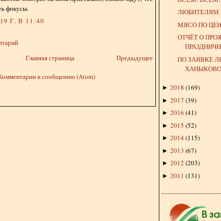
ть фокусы.
ЛЮБИТЕЛЯМ 
9 Г. В 11:40
МЯСО ПО ЦЕ
ОТЧЁТ О ПР
нтарий
ПРАЗДНИЧ
Главная страница
Предыдущее
ПО ЗАЯВКЕ 
ХАНЫКОВОЙ
Комментарии к сообщению (Atom)
2018
(
169
)
►
2017
(
39
)
►
2016
(
41
)
►
2015
(
52
)
►
2014
(
115
)
►
2013
(
67
)
►
2012
(
203
)
►
2011
(
131
)
►