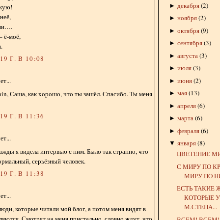
декабря
(
2
)
►
акую!
неё,
ноября
(
2
)
►
ии….
октября
(
9
)
►
– ё-моё,
сентября
(
3
)
►
.
августа
(
3
)
►
9 Г. В 10:08
июля
(
3
)
►
июня
(
2
)
т...
►
мая
(
13
)
nin, Саша, как хорошо, что ты зашёл. Спасибо. Ты меня
►
апреля
(
6
)
►
9 Г. В 11:36
марта
(
6
)
►
февраля
(
6
)
►
т...
января
(
8
)
▼
нажды я видела интервью с ним. Было так странно, что
ЦВЕТЕНИЕ М
рмальный, серьёзный человек.
С МИРУ ПО КР
9 Г. В 11:38
МИРУ ПО НИ
ЕСТЬ ТАКИЕ
т...
КОТОРЫЕ У
М.СТЕПА...
люди, которые читали мой блог, а потом меня видят в
вляются. Смотрят на меня пристально, словно ждут, что
ВСЕМ! ВСЕМ!