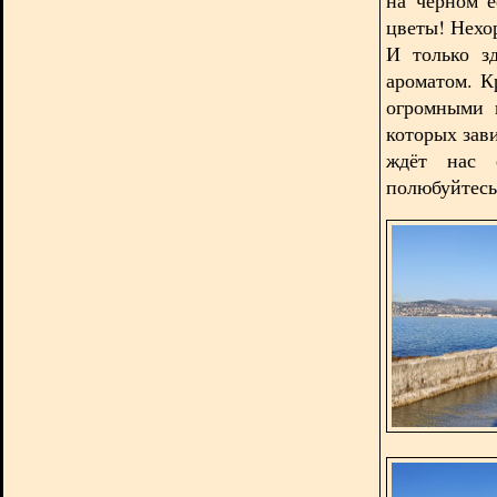
цветы! Нехо
И только з
ароматом. 
огромными 
которых зав
ждёт нас 
полюбуйтесь