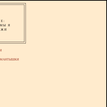
ИЕ:
ОМЫ Я
АЖИ
И
Й МАНТЫШКИ