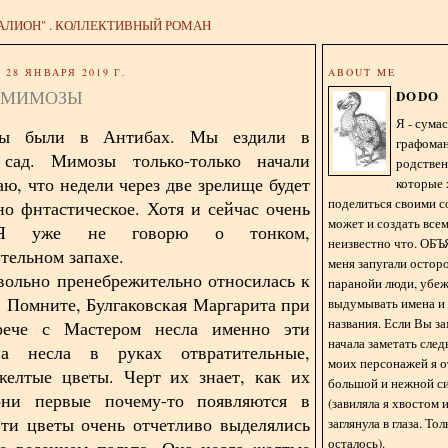
АЛИОН" . КОЛЛЕКТИВНЫЙ РОМАН
28 ЯНВАРЯ 2019 Г.
ABOUT ME
 МИМОЗЫ
DODO
Я - сум
ы были в Антибах. Мы ездили в
графома
сад. Мимозы только-только начали
родстве
аю, что недели через две зрелище будет
которые 
поделиться своими с
но фнтастическое. Хотя и сейчас очень
может и создать всем
 Я уже не говорю о тонком,
неизвестно что. О
тельном запахе.
меня запугали остор
вольно пренебрежительно относилась к
паранойи люди, убе
. Помните, Булгаковская Маргарита при
выдумывать имена и
названия. Если Вы за
рече с Мастером несла именно эти
начала заметать сле
а несла в руках отвратительные,
моих персонажей я 
желтые цветы. Черт их знает, как их
большой и нежной с
они первые почему-то появляются в
(завиляла я хвостом
ти цветы очень отчетливо выделялись
заглянула в глаза. То
осталось).
е весеннем пальто. Она несла желтые