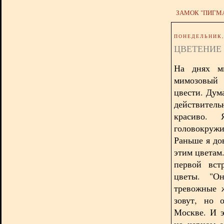
ЗАМОК "ПИГМ
ПОНЕДЕЛЬНИК, 
ЦВЕТЕНИЕ
На днях м
мимозовый 
цвести. Дум
действитель
красиво.
головокружи
Раньше я до
этим цветам
первой вст
цветы. "
Он
тревожные 
зовут, но 
Москве. И э
на черном е