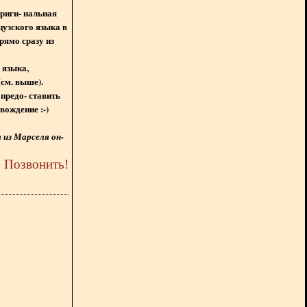
ориги- нальная
цузского языка в
рямо сразу из
 языка,
(см. выше).
предо- ставить
вождение :-)
из Марселя он-
5
Позвонить
!