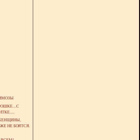
ИМОЗЫ
ОШКЕ....С
ТКЕ.....
 ЖЕНЩИНЫ,
ЖЕ НЕ БОЯТСЯ.
 ВСЕМ!