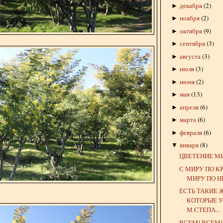
декабря
(
2
)
►
ноября
(
2
)
►
октября
(
9
)
►
сентября
(
3
)
►
августа
(
3
)
►
июля
(
3
)
►
июня
(
2
)
►
мая
(
13
)
►
апреля
(
6
)
►
марта
(
6
)
►
февраля
(
6
)
►
января
(
8
)
▼
ЦВЕТЕНИЕ М
С МИРУ ПО КР
МИРУ ПО НИ
ЕСТЬ ТАКИЕ
КОТОРЫЕ У
М.СТЕПА...
ВСЕМ! ВСЕМ!