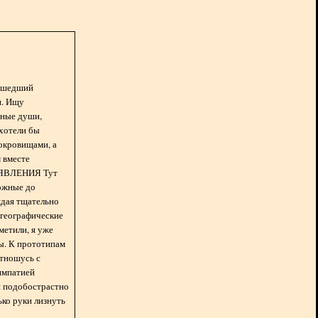
асшедший
н. Ищу
нные души,
хотели бы
окровищами, а
 вместе
БЪЯВЛЕНИЯ Тут
ожные до
ждая тщательно
 географические
метили, я уже
ды. К прототипам
отношусь с
импатией
 и подобострастно
лько руки лизнуть