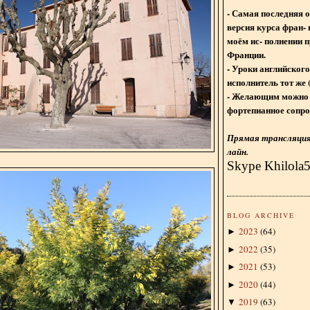
- Самая последняя 
версия курса фран- 
моём ис- полнении п
Франции.
- Уроки английского
исполнитель тот же 
- Желающим можно 
фортепианное сопро
Прямая трансляция 
лайн.
Skype Khilola
BLOG ARCHIVE
2023
(
64
)
►
2022
(
35
)
►
2021
(
53
)
►
2020
(
44
)
►
2019
(
63
)
▼