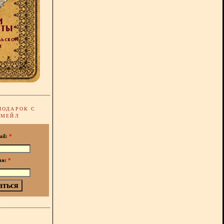
ПОДАРОК С
-МЕЙЛ
ail:
*
мя:
*
!