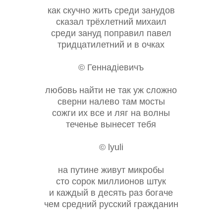
как скучно жить среди занудов
сказал трёхлетний михаил
среди зануд поправил павел
тридцатилетний и в очках
© Геннадiевичъ
любовь найти не так уж сложно
сверни налево там мосты
сожги их все и ляг на волны
теченье вынесет тебя
© lyuli
на путине живут микробы
сто сорок миллионов штук
и каждый в десять раз богаче
чем средний русский гражданин