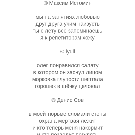
© Максим Истомин
мы на занятиях любовью
друг друга учим наизусть
ты с лёту всё запоминаешь
я к репетиторам хожу
© lyuli
олег понравился салату
в котором он заснул лицом
морковка глупости шептала
горошек в щёчку целовал
© Денис Сов
в моей тюрьме сломали стены
охрана мёртвая лежит
и кто теперь меня накормит
и кто позволит погулять