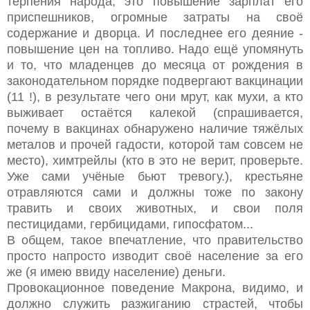
терпения народа, это повышение зарплат его
приспешников, огромные затраты на своё
содержание и дворца. И последнее его деяние -
повышение цен на топливо. Надо ещё упомянуть
и то, что младенцев до месяца от рождения в
законодательном порядке подвергают вакцинации
(11 !), в результате чего они мрут, как мухи, а кто
выживает остаётся калекой (спрашивается,
почему в вакцинах обнаружено наличие тяжёлых
металов и прочей гадости, которой там совсем не
место), химтрейлы (кто в это не верит, проверьте.
Уже сами учёные бьют тревогу.), крестьяне
отравляются сами и должны тоже по закону
травить и своих животных, и свои поля
пестицидами, гербицидами, гипосфатом...
В общем, такое впечатление, что правительство
просто напросто изводит своё население за его
же (я имею ввиду население) деньги.
Провокационное поведение Макрона, видимо, и
должно служить разжиганию страстей, чтобы