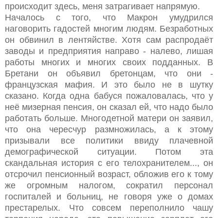
происходит здесь, меня затрагивает напрямую.
Началось с того, что Макрон умудрился
наговорить гадостей многим людям. Безработных
он обвинил в лентяйстве. Хотя сам распродаёт
заводы и предприятия направо - налево, лишая
работы многих и многих своих подданных. В
Бретани он объявил бретонцам, что они -
французская мафия. И это было не в шутку
сказано. Когда одна бабуся пожаловалась, что у
неё мизерная пенсия, он сказал ей, что надо было
работать больше. Многодетной матери он заявил,
что она чересчур размножилась, а к этому
призывали все политики ввиду плачевной
демографической ситуации. Потом эта
скандальная история с его телохранителем..., он
отсрочил пенсионный возраст, обложив его к тому
же огромным налогом, сократил персонал
госпиталей и больниц, не говоря уже о домах
престарелых. Что совсем переполнило чашу