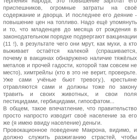
терпения народа, это повышение зарплат его
приспешников, огромные затраты на своё
содержание и дворца. И последнее его деяние -
повышение цен на топливо. Надо ещё упомянуть
и то, что младенцев до месяца от рождения в
законодательном порядке подвергают вакцинации
(11 !), в результате чего они мрут, как мухи, а кто
выживает остаётся калекой (спрашивается,
почему в вакцинах обнаружено наличие тяжёлых
металов и прочей гадости, которой там совсем не
место), химтрейлы (кто в это не верит, проверьте.
Уже сами учёные бьют тревогу.), крестьяне
отравляются сами и должны тоже по закону
травить и своих животных, и свои поля
пестицидами, гербицидами, гипосфатом...
В общем, такое впечатление, что правительство
просто напросто изводит своё население за его
же (я имею ввиду население) деньги.
Провокационное поведение Макрона, видимо, и
должно служить разжиганию страстей, чтобы