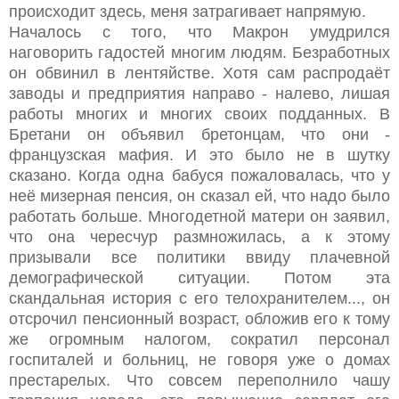
происходит здесь, меня затрагивает напрямую.
Началось с того, что Макрон умудрился
наговорить гадостей многим людям. Безработных
он обвинил в лентяйстве. Хотя сам распродаёт
заводы и предприятия направо - налево, лишая
работы многих и многих своих подданных. В
Бретани он объявил бретонцам, что они -
французская мафия. И это было не в шутку
сказано. Когда одна бабуся пожаловалась, что у
неё мизерная пенсия, он сказал ей, что надо было
работать больше. Многодетной матери он заявил,
что она чересчур размножилась, а к этому
призывали все политики ввиду плачевной
демографической ситуации. Потом эта
скандальная история с его телохранителем..., он
отсрочил пенсионный возраст, обложив его к тому
же огромным налогом, сократил персонал
госпиталей и больниц, не говоря уже о домах
престарелых. Что совсем переполнило чашу