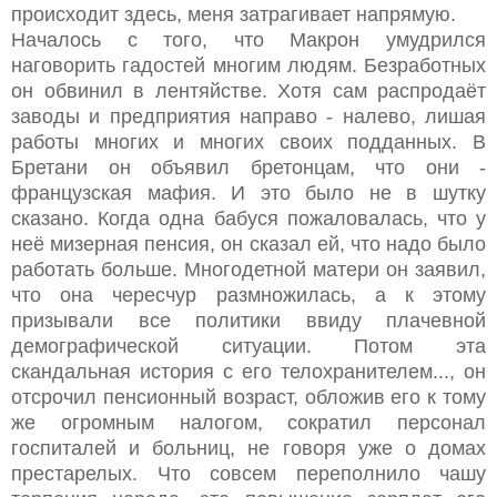
происходит здесь, меня затрагивает напрямую.
Началось с того, что Макрон умудрился
наговорить гадостей многим людям. Безработных
он обвинил в лентяйстве. Хотя сам распродаёт
заводы и предприятия направо - налево, лишая
работы многих и многих своих подданных. В
Бретани он объявил бретонцам, что они -
французская мафия. И это было не в шутку
сказано. Когда одна бабуся пожаловалась, что у
неё мизерная пенсия, он сказал ей, что надо было
работать больше. Многодетной матери он заявил,
что она чересчур размножилась, а к этому
призывали все политики ввиду плачевной
демографической ситуации. Потом эта
скандальная история с его телохранителем..., он
отсрочил пенсионный возраст, обложив его к тому
же огромным налогом, сократил персонал
госпиталей и больниц, не говоря уже о домах
престарелых. Что совсем переполнило чашу