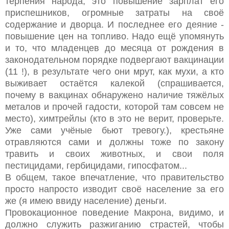
терпения народа, это повышение зарплат его
приспешников, огромные затраты на своё
содержание и дворца. И последнее его деяние -
повышение цен на топливо. Надо ещё упомянуть
и то, что младенцев до месяца от рождения в
законодательном порядке подвергают вакцинации
(11 !), в результате чего они мрут, как мухи, а кто
выживает остаётся калекой (спрашивается,
почему в вакцинах обнаружено наличие тяжёлых
металов и прочей гадости, которой там совсем не
место), химтрейлы (кто в это не верит, проверьте.
Уже сами учёные бьют тревогу.), крестьяне
отравляются сами и должны тоже по закону
травить и своих животных, и свои поля
пестицидами, гербицидами, гипосфатом...
В общем, такое впечатление, что правительство
просто напросто изводит своё население за его
же (я имею ввиду население) деньги.
Провокационное поведение Макрона, видимо, и
должно служить разжиганию страстей, чтобы