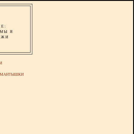
ИЕ:
ОМЫ Я
АЖИ
И
Й МАНТЫШКИ