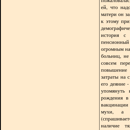
ей, что над
матери он за
к этому при
демографиче
история с 
пенсионный
огромным на
больниц, не
совсем пер
повышение 
затраты на 
его деяние 
упомянуть 
рождения в
вакцинации (
мухи, а к
(спрашивае
наличие тя