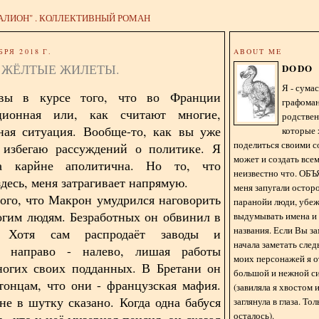
АЛИОН" . КОЛЛЕКТИВНЫЙ РОМАН
БРЯ 2018 Г.
ABOUT ME
 ЖЁЛТЫЕ ЖИЛЕТЫ.
DODO
Я - сум
вы в курсе того, что во Франции
графома
ционная или, как считают многие,
родстве
ная ситуация. Вообще-то, как вы уже
которые 
поделиться своими с
я избегаю рассуждений о политике. Я
может и создать всем
а карйне аполитична. Но то, что
неизвестно что. О
десь, меня затрагивает напрямую.
меня запугали остор
того, что Макрон умудрился наговорить
паранойи люди, убе
огим людям. Безработных он обвинил в
выдумывать имена и
названия. Если Вы за
е. Хотя сам распродаёт заводы и
начала заметать сле
я направо - налево, лишая работы
моих персонажей я 
ногих своих подданных. В Бретани он
большой и нежной с
тонцам, что они - французская мафия.
(завиляла я хвостом
не в шутку сказано. Когда одна бабуся
заглянула в глаза. То
осталось).
, что у неё мизерная пенсия, он сказал