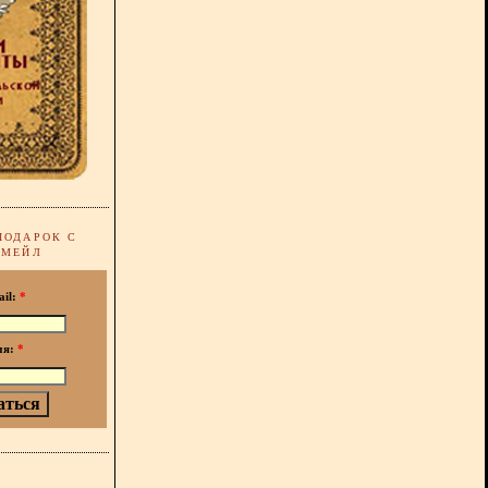
ПОДАРОК С
-МЕЙЛ
ail:
*
мя:
*
!