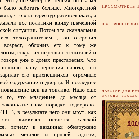
ПРОСМОТРЕТЬ 
о было работать больше. Многодетной
явил, что она чересчур размножилась, а
зывали все политики ввиду плачевной
ПОСТОЯННЫЕ ЧИТ
ской ситуации. Потом эта скандальная
его телохранителем..., он отсрочил
 возраст, обложив его к тому же
логом, сократил персонал госпиталей и
 говоря уже о домах престарелых. Что
еполнило чашу терпения народа, это
зарплат его приспешников, огромные
своё содержание и дворца. И последнее
- повышение цен на топливо. Надо ещё
ПОДАРОК ДЛЯ ГУ
и то, что младенцев до месяца от
ВКУСНО, ВЕСЕЛО
 законодательном порядке подвергают
11 !), в результате чего они мрут, как
то выживает остаётся калекой
тся, почему в вакцинах обнаружено
жёлых металов и прочей гадости,