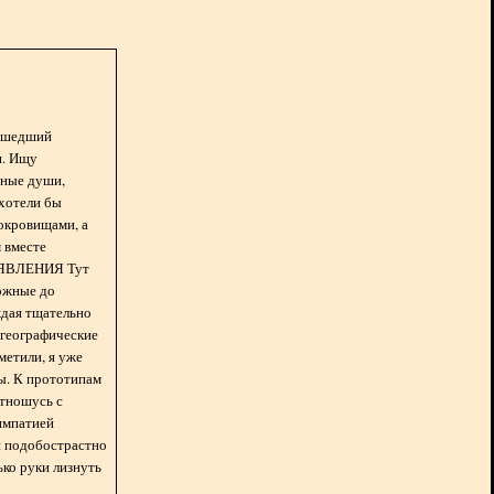
асшедший
н. Ищу
нные души,
хотели бы
окровищами, а
 вместе
БЪЯВЛЕНИЯ Тут
ожные до
ждая тщательно
 географические
метили, я уже
ды. К прототипам
отношусь с
импатией
 и подобострастно
лько руки лизнуть