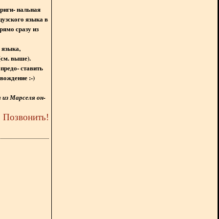
ориги- нальная
цузского языка в
рямо сразу из
 языка,
(см. выше).
предо- ставить
вождение :-)
из Марселя он-
5
Позвонить
!