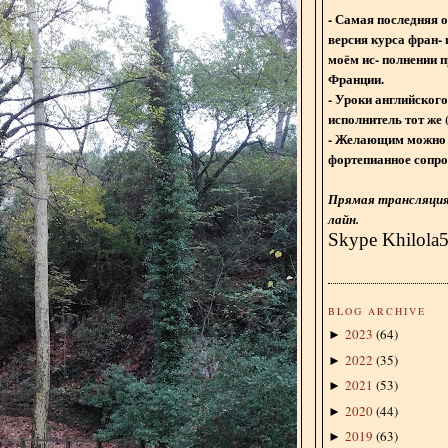
- Самая последняя 
версия курса фран- 
моём ис- полнении п
Франции.
- Уроки английского
исполнитель тот же 
- Желающим можно 
фортепианное сопро
Прямая трансляция 
лайн.
Skype Khilola
BLOG ARCHIVE
2023
(
64
)
►
2022
(
35
)
►
2021
(
53
)
►
2020
(
44
)
►
2019
(
63
)
►