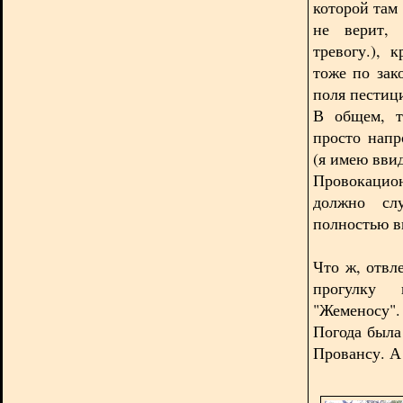
которой там 
не верит, 
тревогу.), 
тоже по зак
поля пестиц
В общем, т
просто напр
(я имею ввид
Провокацио
должно слу
полностью в
Что ж, отвл
прогулку 
"Жеменосу".
Погода была
Провансу. А