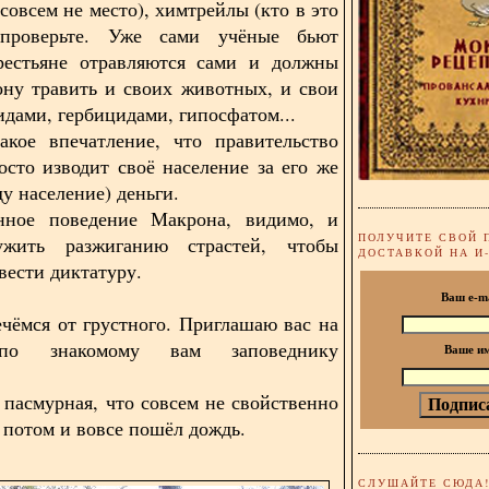
совсем не место), химтрейлы (кто в это
проверьте. Уже сами учёные бьют
крестьяне отравляются сами и должны
ону травить и своих животных, и свои
идами, гербицидами, гипосфатом...
акое впечатление, что правительство
осто изводит своё население за его же
у население) деньги.
нное поведение Макрона, видимо, и
ПОЛУЧИТЕ СВОЙ 
жить разжиганию страстей, чтобы
ДОСТАВКОЙ НА И
вести диктатуру.
Ваш e-m
ечёмся от грустного. Приглашаю вас на
по знакомому вам заповеднику
Ваше и
 пасмурная, что совсем не свойственно
 потом и вовсе пошёл дождь.
СЛУШАЙТЕ СЮДА