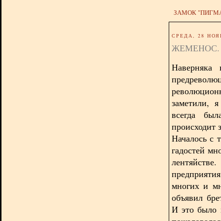
ЗАМОК "ПИГМ
СРЕДА, 28 НОЯ
ЖЕМЕНОС.
Наверняка 
предреволю
революцион
заметили, 
всегда был
происходит з
Началось с 
гадостей мн
лентяйств
предприяти
многих и м
объявил бре
И это было 
пожаловалась