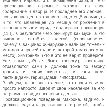
терпения народа, это повышение зарплат его
приспешников, огромные затраты на своё
содержание и дворца. И последнее его деяние -
повышение цен на топливо. Надо ещё упомянуть
и то, что младенцев до месяца от рождения в
законодательном порядке подвергают вакцинации
(11 !), в результате чего они мрут, как мухи, а кто
выживает остаётся калекой (спрашивается,
почему в вакцинах обнаружено наличие тяжёлых
металов и прочей гадости, которой там совсем не
место), химтрейлы (кто в это не верит, проверьте.
Уже сами учёные бьют тревогу.), крестьяне
отравляются сами и должны тоже по закону
травить и своих животных, и свои поля
пестицидами, гербицидами, гипосфатом...
В общем, такое впечатление, что правительство
просто напросто изводит своё население за его
же (я имею ввиду население) деньги.
Провокационное поведение Макрона, видимо, и
должно служить разжиганию страстей, чтобы