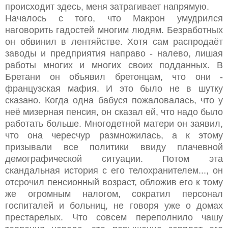
происходит здесь, меня затрагивает напрямую.
Началось с того, что Макрон умудрился
наговорить гадостей многим людям. Безработных
он обвинил в лентяйстве. Хотя сам распродаёт
заводы и предприятия направо - налево, лишая
работы многих и многих своих подданных. В
Бретани он объявил бретонцам, что они -
французская мафия. И это было не в шутку
сказано. Когда одна бабуся пожаловалась, что у
неё мизерная пенсия, он сказал ей, что надо было
работать больше. Многодетной матери он заявил,
что она чересчур размножилась, а к этому
призывали все политики ввиду плачевной
демографической ситуации. Потом эта
скандальная история с его телохранителем..., он
отсрочил пенсионный возраст, обложив его к тому
же огромным налогом, сократил персонал
госпиталей и больниц, не говоря уже о домах
престарелых. Что совсем переполнило чашу