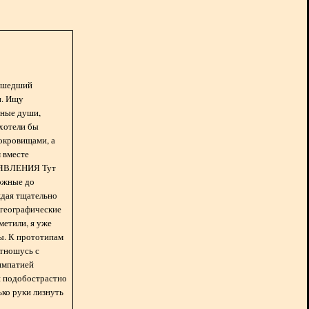
асшедший
н. Ищу
нные души,
хотели бы
окровищами, а
 вместе
БЪЯВЛЕНИЯ Тут
ожные до
ждая тщательно
 географические
метили, я уже
ды. К прототипам
отношусь с
импатией
 и подобострастно
лько руки лизнуть