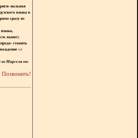
ориги- нальная
цузского языка в
рямо сразу из
 языка,
(см. выше).
предо- ставить
вождение :-)
из Марселя он-
5
Позвонить
!