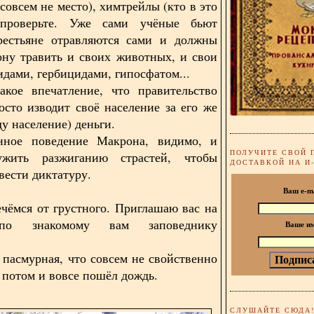
совсем не место), химтрейлы (кто в это
проверьте. Уже сами учёные бьют
крестьяне отравляются сами и должны
ону травить и своих животных, и свои
идами, гербицидами, гипосфатом...
акое впечатление, что правительство
осто изводит своё население за его же
у население) деньги.
нное поведение Макрона, видимо, и
ПОЛУЧИТЕ СВОЙ 
жить разжиганию страстей, чтобы
ДОСТАВКОЙ НА И
вести диктатуру.
Ваш e-m
ечёмся от грустного. Приглашаю вас на
по знакомому вам заповеднику
Ваше и
 пасмурная, что совсем не свойственно
 потом и вовсе пошёл дождь.
СЛУШАЙТЕ СЮДА