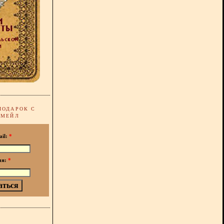
ПОДАРОК С
-МЕЙЛ
ail:
*
мя:
*
!