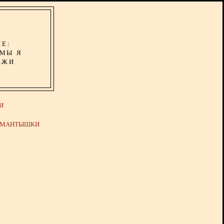
ИЕ:
ОМЫ Я
АЖИ
И
Й МАНТЫШКИ