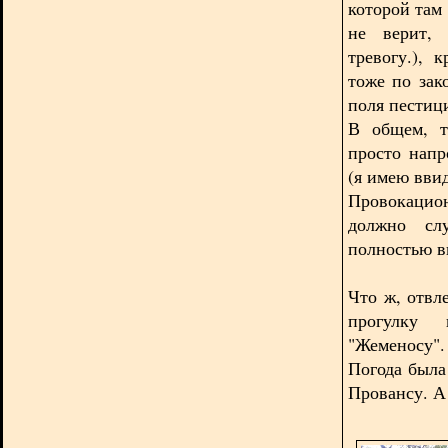
которой там 
не верит, 
тревогу.), 
тоже по зак
поля пестиц
В общем, т
просто напр
(я имею ввид
Провокацио
должно слу
полностью в
Что ж, отвл
прогулку 
"Жеменосу".
Погода была
Провансу. А