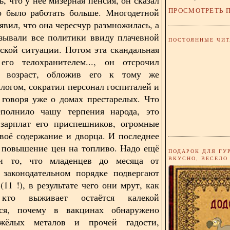
ПРОСМОТРЕТЬ 
о было работать больше. Многодетной
явил, что она чересчур размножилась, а
зывали все политики ввиду плачевной
ПОСТОЯННЫЕ ЧИТ
ской ситуации. Потом эта скандальная
его телохранителем..., он отсрочил
 возраст, обложив его к тому же
логом, сократил персонал госпиталей и
 говоря уже о домах престарелых. Что
еполнило чашу терпения народа, это
зарплат его приспешников, огромные
своё содержание и дворца. И последнее
- повышение цен на топливо. Надо ещё
ПОДАРОК ДЛЯ ГУ
и то, что младенцев до месяца от
ВКУСНО, ВЕСЕЛО
 законодательном порядке подвергают
11 !), в результате чего они мрут, как
то выживает остаётся калекой
тся, почему в вакцинах обнаружено
жёлых металов и прочей гадости,