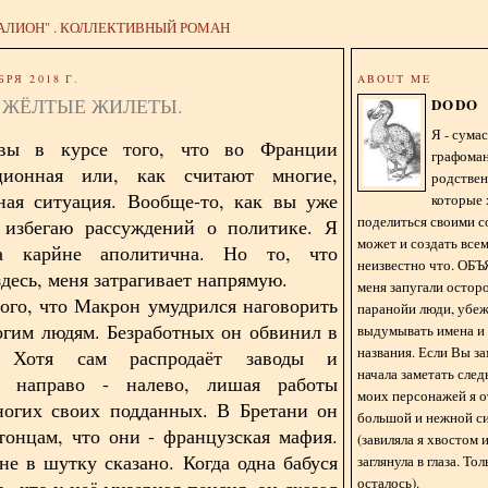
АЛИОН" . КОЛЛЕКТИВНЫЙ РОМАН
БРЯ 2018 Г.
ABOUT ME
 ЖЁЛТЫЕ ЖИЛЕТЫ.
DODO
Я - сум
вы в курсе того, что во Франции
графома
ционная или, как считают многие,
родстве
ная ситуация. Вообще-то, как вы уже
которые 
поделиться своими с
я избегаю рассуждений о политике. Я
может и создать всем
а карйне аполитична. Но то, что
неизвестно что. О
десь, меня затрагивает напрямую.
меня запугали остор
того, что Макрон умудрился наговорить
паранойи люди, убе
огим людям. Безработных он обвинил в
выдумывать имена и
названия. Если Вы за
е. Хотя сам распродаёт заводы и
начала заметать сле
я направо - налево, лишая работы
моих персонажей я 
ногих своих подданных. В Бретани он
большой и нежной с
тонцам, что они - французская мафия.
(завиляла я хвостом
не в шутку сказано. Когда одна бабуся
заглянула в глаза. То
осталось).
, что у неё мизерная пенсия, он сказал