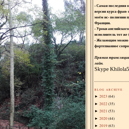
- Самая последняя 
версия курса фран- 
моём ис- полнении п
Франции.
- Уроки английского
исполнитель тот же 
- Желающим можно 
фортепианное сопро
Прямая трансляция 
лайн.
Skype Khilola
BLOG ARCHIVE
2023
(
64
)
►
2022
(
35
)
►
2021
(
53
)
►
2020
(
44
)
►
2019
(
63
)
►