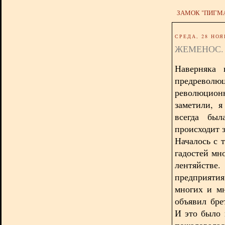
ЗАМОК "ПИГМ
СРЕДА, 28 НОЯ
ЖЕМЕНОС.
Наверняка 
предреволю
революцион
заметили, 
всегда был
происходит з
Началось с 
гадостей мн
лентяйств
предприяти
многих и м
объявил бре
И это было 
пожаловалась