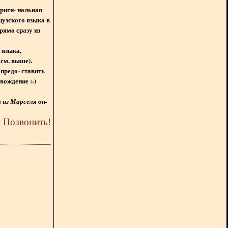
ориги- нальная
цузского языка в
рямо сразу из
 языка,
(см. выше).
предо- ставить
вождение :-)
из Марселя он-
5
Позвонить
!