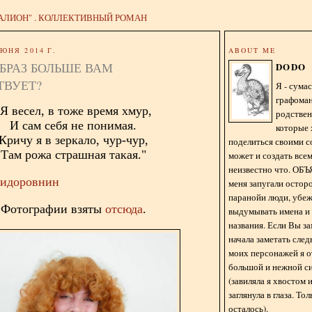
АЛИОН" . КОЛЛЕКТИВНЫЙ РОМАН
ЮНЯ 2014 Г.
ABOUT ME
БРАЗ БОЛЬШЕ ВАМ
DODO
ТВУЕТ?
Я - сум
графома
"Я весел, в тоже время хмур,
родстве
И сам себя не понимая.
которые 
Кричу я в зеркало, чур-чур,
поделиться своими с
Там рожа страшная такая."
может и создать всем
неизвестно что. О
Сидоровнин
меня запугали остор
паранойи люди, убе
Фотографии взяты
отсюда
.
выдумывать имена и
названия. Если Вы за
начала заметать сле
моих персонажей я 
большой и нежной с
(завиляла я хвостом
заглянула в глаза. То
осталось).