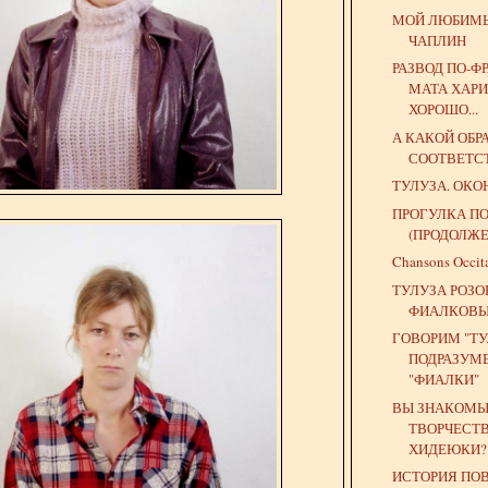
МОЙ ЛЮБИМЫ
ЧАПЛИН
РАЗВОД ПО-Ф
МАТА ХАРИ
ХОРОШО...
А КАКОЙ ОБР
СООТВЕТС
ТУЛУЗА. ОКО
ПРОГУЛКА ПО
(ПРОДОЛЖЕ
Chansons Occit
ТУЛУЗА РОЗО
ФИАЛКОВЫ
ГОВОРИМ "ТУ
ПОДРАЗУМ
"ФИАЛКИ"
ВЫ ЗНАКОМЫ
ТВОРЧЕСТ
ХИДЕЮКИ?
ИСТОРИЯ ПОВ