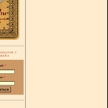
ПОДАРОК С
-МЕЙЛ
ail:
*
мя:
*
!