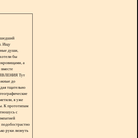
асшедший
н. Ищу
нные души,
хотели бы
окровищами, а
 вместе
БЪЯВЛЕНИЯ Тут
ожные до
ждая тщательно
 географические
метили, я уже
ды. К прототипам
отношусь с
импатией
 и подобострастно
лько руки лизнуть