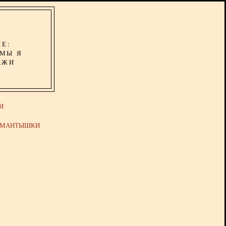
ИЕ:
ОМЫ Я
АЖИ
И
Й МАНТЫШКИ