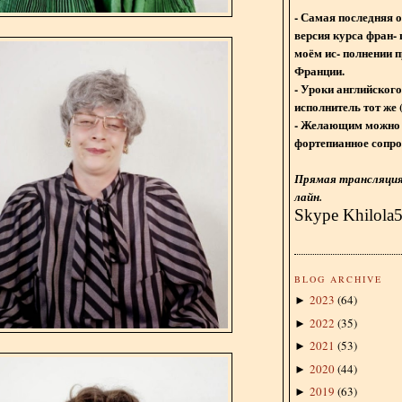
- Самая последняя 
версия курса фран- 
моём ис- полнении п
Франции.
- Уроки английского
исполнитель тот же 
- Желающим можно 
фортепианное сопро
Прямая трансляция 
лайн.
Skype Khilola
BLOG ARCHIVE
2023
(
64
)
►
2022
(
35
)
►
2021
(
53
)
►
2020
(
44
)
►
2019
(
63
)
►