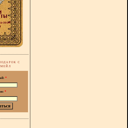
ПОДАРОК С
-МЕЙЛ
ail:
*
мя:
*
!