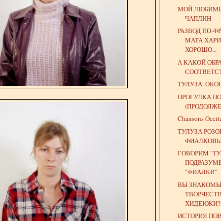
МОЙ ЛЮБИМЫ
ЧАПЛИН
РАЗВОД ПО-Ф
МАТА ХАРИ
ХОРОШО...
А КАКОЙ ОБР
СООТВЕТС
ТУЛУЗА. ОКО
ПРОГУЛКА ПО
(ПРОДОЛЖЕ
Chansons Occit
ТУЛУЗА РОЗО
ФИАЛКОВЫ
ГОВОРИМ "ТУ
ПОДРАЗУМ
"ФИАЛКИ"
ВЫ ЗНАКОМЫ
ТВОРЧЕСТ
ХИДЕЮКИ?
ИСТОРИЯ ПОВ