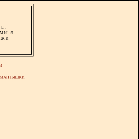
ИЕ:
ОМЫ Я
АЖИ
И
Й МАНТЫШКИ