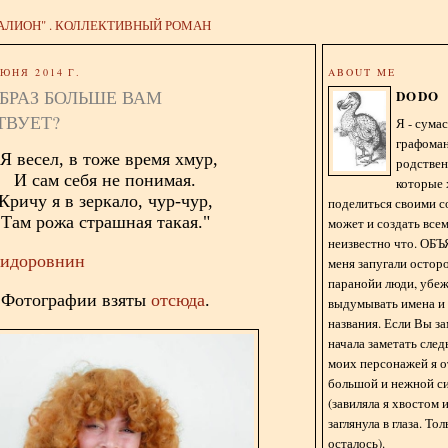
АЛИОН" . КОЛЛЕКТИВНЫЙ РОМАН
ЮНЯ 2014 Г.
ABOUT ME
БРАЗ БОЛЬШЕ ВАМ
DODO
ТВУЕТ?
Я - сум
графома
"Я весел, в тоже время хмур,
родстве
И сам себя не понимая.
которые 
Кричу я в зеркало, чур-чур,
поделиться своими с
Там рожа страшная такая."
может и создать всем
неизвестно что. О
Сидоровнин
меня запугали остор
паранойи люди, убе
Фотографии взяты
отсюда
.
выдумывать имена и
названия. Если Вы за
начала заметать сле
моих персонажей я 
большой и нежной с
(завиляла я хвостом
заглянула в глаза. То
осталось).