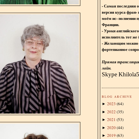
- Самая последняя 
версия курса фран- 
моём ис- полнении п
Франции.
- Уроки английского
исполнитель тот же 
- Желающим можно 
фортепианное сопро
Прямая трансляция 
лайн.
Skype Khilola
BLOG ARCHIVE
2023
(
64
)
►
2022
(
35
)
►
2021
(
53
)
►
2020
(
44
)
►
2019
(
63
)
►