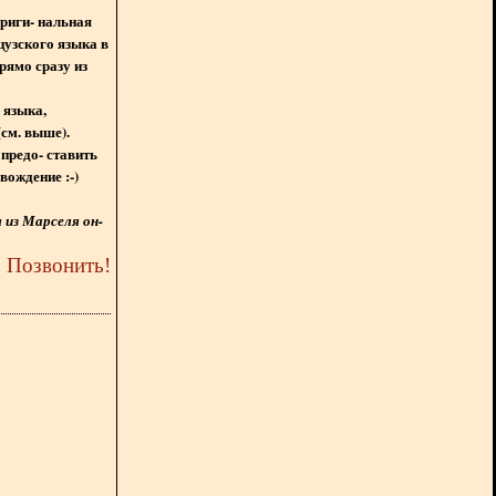
ориги- нальная
цузского языка в
рямо сразу из
 языка,
(см. выше).
предо- ставить
вождение :-)
из Марселя он-
5
Позвонить
!