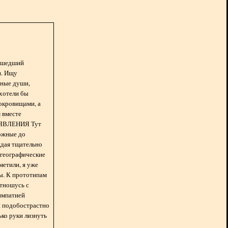
асшедший
н. Ищу
нные души,
хотели бы
окровищами, а
 вместе
БЪЯВЛЕНИЯ Тут
ожные до
ждая тщательно
 географические
метили, я уже
ды. К прототипам
отношусь с
импатией
 и подобострастно
лько руки лизнуть