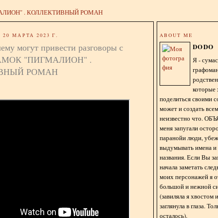
АЛИОН" . КОЛЛЕКТИВНЫЙ РОМАН
20 МАРТА 2023 Г.
ABOUT ME
чему могут привести разговоры с
DODO
ЗАМОК "ПИГМАЛИОН" .
Я - сум
графома
ВНЫЙ РОМАН
родстве
которые 
поделиться своими с
может и создать всем
неизвестно что. О
меня запугали остор
паранойи люди, убе
выдумывать имена и
названия. Если Вы за
начала заметать сле
моих персонажей я 
большой и нежной с
(завиляла я хвостом
заглянула в глаза. То
осталось).