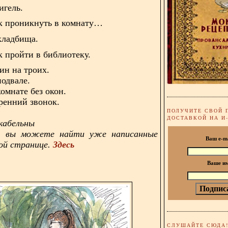
игель
.
ак проникнуть в комнату…
кладбища.
к пройти в библиотеку.
жин на троих.
подвале.
комнате без окон.
тренний звонок.
ПОЛУЧИТЕ СВОЙ 
ДОСТАВКОЙ НА И
икабельны
, вы можете найти уже написанные
Ваш e-m
ой странице.
Здесь
Ваше и
СЛУШАЙТЕ СЮДА