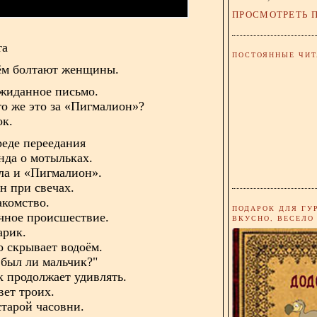
ПРОСМОТРЕТЬ 
та
ПОСТОЯННЫЕ ЧИТ
чём болтают женщины.
ожиданное письмо.
то же это за «Пигмалион»?
ок.
реде переедания
нда о мотыльках.
йла и «Пигмалион».
н при свечах.
акомство.
ПОДАРОК ДЛЯ ГУ
очное происшествие.
ВКУСНО, ВЕСЕЛО
арик.
о скрывает водоём.
 был ли мальчик?"
к продолжает удивлять.
вет троих.
старой часовни.