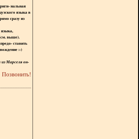
ориги- нальная
цузского языка в
рямо сразу из
 языка,
(см. выше).
предо- ставить
вождение :-)
из Марселя он-
5
Позвонить
!