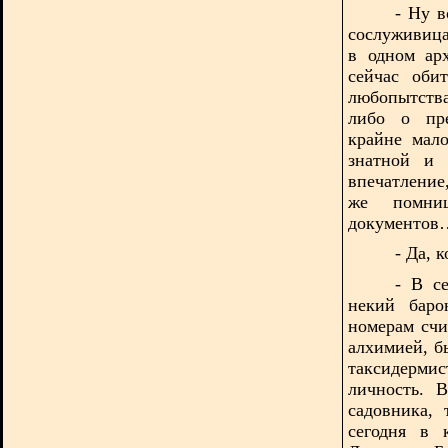
- Ну в
сослуживиц
в одном ар
сейчас оби
любопытств
либо о пре
крайне мало
знатной и 
впечатление
же помни
документов
- Да, 
- В с
некий баро
номерам счи
алхимией, б
таксидерми
личность. 
садовника, 
сегодня в 