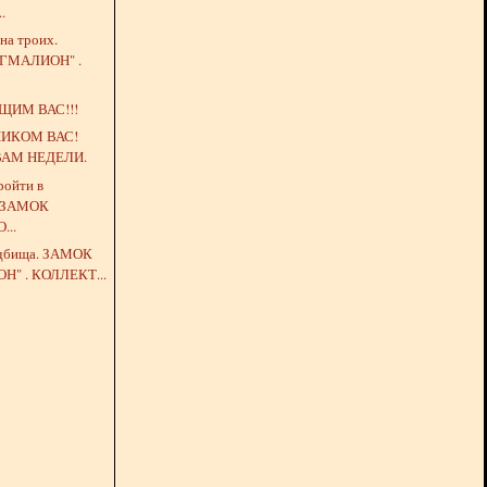
.
 на троих.
ГМАЛИОН" .
ЩИМ ВАС!!!
НИКОМ ВАС!
АМ НЕДЕЛИ.
ройти в
. ЗАМОК
...
ладбища. ЗАМОК
" . КОЛЛЕКТ...