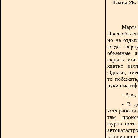
Глава 26.
Март
Послеобеде
но на отдых
когда верн
объемные л
скрыть уже
хватит вал
Однако, вме
то побежать
руки смартф
- Ало,
- В д
хотя работы
там проис
журналисты
автокатаст
«Пигмалиона