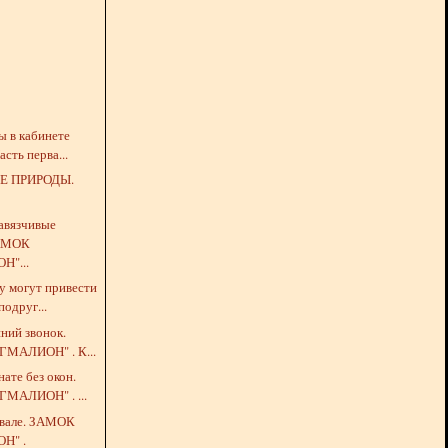
ды в кабинете
асть перва...
Е ПРИРОДЫ.
навязчивые
АМОК
Н"...
му могут привести
подруг...
нний звонок.
МАЛИОН" . К...
нате без окон.
МАЛИОН" . ...
одвале. ЗАМОК
Н" .