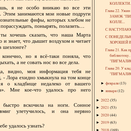
КОЛЛЕКТИ..
ешь, я не особо вникаю во все эти
Глава 22. Ужин
и. Этим
занимаются мои новые подруги
ЗАМОК "ПИ
бознательные фифы, которых хлебом не
КОЛЛЕ...
й порассуждать, понырять, полазить…
С НАСТУПАЮ
 ты хочешь сказать, что наша Марта
С ПОНЕДЕЛЬ
ко и
знает, что дышит воздухом и читает
ХОРОШЕЙ В
в шезлонге?
Глава 21. Как п
библиотеку
, конечно, но я всё-таки поняла, что
"ПИГМАЛИО
дыхать,
а не совать нос во все дела.
Глава 20. У к
да, видно, моя информация тебя не
"ПИГМАЛИОН
, - Лора
ехидно хмыкнула на том конце
февраля
(
13
)
 я о кладбище недалеко от вашего
►
а». Мне кое-что удалось про него
января
(
12
)
►
2022
(
35
)
►
 быстро вскочила на ноги. Сонное
2021
(
53
)
►
е вмиг
улетучилось, и она нервно
2020
(
44
)
►
2019
(
63
)
►
тебе удалось узнать?
2018
(
169
)
►