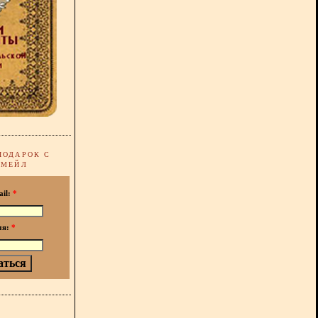
ПОДАРОК С
-МЕЙЛ
ail:
*
мя:
*
!