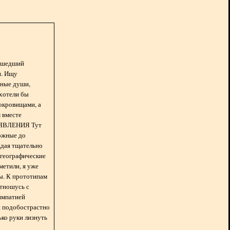
асшедший
н. Ищу
нные души,
хотели бы
окровищами, а
 вместе
БЪЯВЛЕНИЯ Тут
ожные до
ждая тщательно
 географические
метили, я уже
ды. К прототипам
отношусь с
импатией
 и подобострастно
лько руки лизнуть