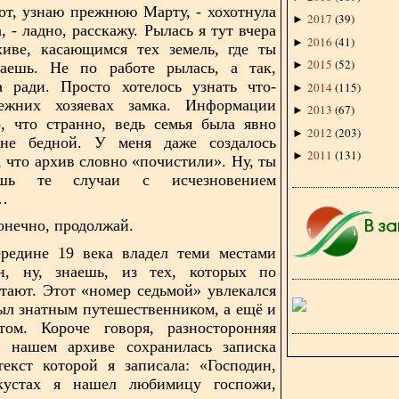
от, узнаю прежнюю Марту, - хохотнула
2017
(
39
)
►
а,
- ладно, расскажу. Рылась я тут вчера
2016
(
41
)
►
хиве, касающимся тех земель, где ты
2015
(
52
)
►
таешь. Не по работе рылась, а так,
а ради. Просто хотелось узнать что-
2014
(
115
)
►
жних хозяевах замка. Информации
2013
(
67
)
►
, что странно, ведь семья была явно
2012
(
203
)
►
не бедной. У меня даже создалось
2011
(
131
)
►
, что архив словно «почистили». Ну, ты
шь те случаи с исчезновением
…
конечно, продолжай.
ередине 19 века владел теми местами
н, ну, знаешь, из тех, которых по
тают. Этот «номер седьмой» увлекался
ыл знатным путешественником, а ещё и
стом. Короче говоря, разносторонняя
В нашем архиве сохранилась записка
текст которой я записала: «Господин,
кустах я нашел любимицу госпожи,