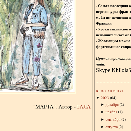
- Самая последняя 
версия курса фран- 
моём ис- полнении п
Франции.
- Уроки английского
исполнитель тот же 
- Желающим можно 
фортепианное сопро
Прямая трансляция 
лайн.
Skype Khilola
BLOG ARCHIVE
2023
(
64
)
▼
декабря
(
2
)
►
"МАРТА". Автор -
ГАЛА
ноября
(
1
)
►
сентября
(
2
)
►
августа
(
2
)
►