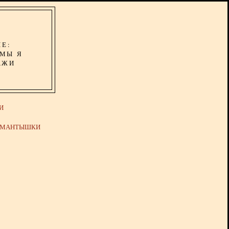
ИЕ:
ОМЫ Я
АЖИ
И
Й МАНТЫШКИ