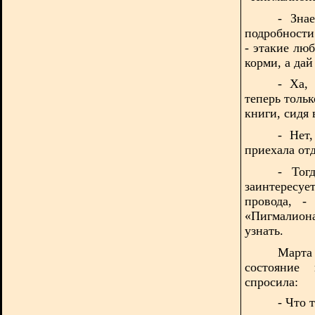
- Зна
подробност
- этакие лю
корми, а да
- Ха,
теперь толь
книги, сидя 
- Нет
приехала от
- Тог
заинтересует
провода, -
«Пигмалион
узнать.
Марта
состояни
спросила:
- Что 