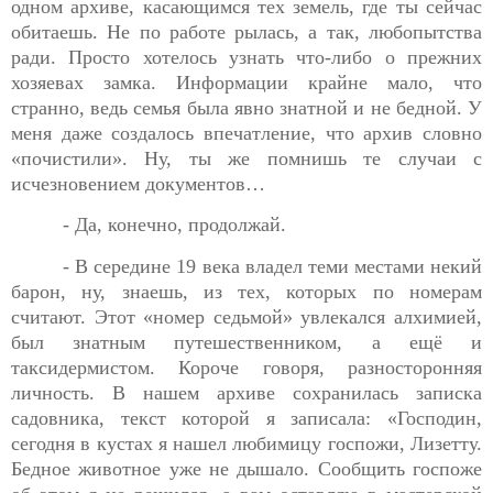
одном архиве, касающимся тех земель, где ты сейчас
обитаешь. Не по работе рылась, а так, любопытства
ради. Просто хотелось узнать что-либо о прежних
хозяевах замка. Информации крайне мало, что
странно, ведь семья была явно знатной и не бедной. У
меня даже создалось впечатление, что архив словно
«почистили». Ну, ты же помнишь те случаи с
исчезновением документов…
- Да, конечно, продолжай.
- В середине 19 века владел теми местами некий
барон, ну, знаешь, из тех, которых по номерам
считают. Этот «номер седьмой» увлекался алхимией,
был знатным путешественником, а ещё и
таксидермистом. Короче говоря, разносторонняя
личность. В нашем архиве сохранилась записка
садовника, текст которой я записала: «Господин,
сегодня в кустах я нашел любимицу госпожи, Лизетту.
Бедное животное уже не дышало. Сообщить госпоже