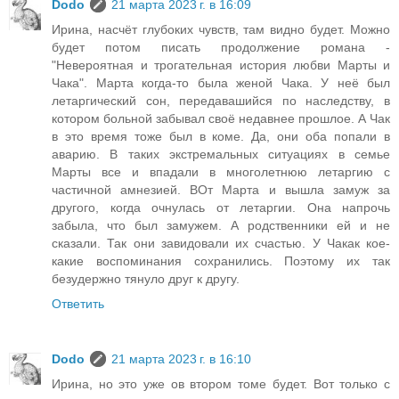
Dodo
21 марта 2023 г. в 16:09
Ирина, насчёт глубоких чувств, там видно будет. Можно
будет потом писать продолжение романа -
"Невероятная и трогательная история любви Марты и
Чака". Марта когда-то была женой Чака. У неё был
летаргический сон, передавашийся по наследству, в
котором больной забывал своё недавнее прошлое. А Чак
в это время тоже был в коме. Да, они оба попали в
аварию. В таких экстремальных ситуациях в семье
Марты все и впадали в многолетнюю летаргию с
частичной амнезией. ВОт Марта и вышла замуж за
другого, когда очнулась от летаргии. Она напрочь
забыла, что был замужем. А родственники ей и не
сказали. Так они завидовали их счастью. У Чакак кое-
какие воспоминания сохранились. Поэтому их так
безудержно тянуло друг к другу.
Ответить
Dodo
21 марта 2023 г. в 16:10
Ирина, но это уже ов втором томе будет. Вот только с