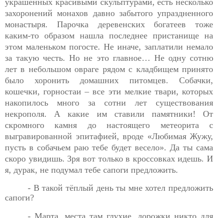
украшенных красивыми скульптурами, есть несколько
захоронений монахов давно забытого упраздненного
монастыря. Парочка деревенских богатеев тоже
каким-то образом нашла последнее пристанище на
этом маленьком погосте. Не иначе, заплатили немало
за такую честь. Но не это главное… Не одну сотню
лет в небольшом овраге рядом с кладбищем принято
было хоронить домашних питомцев. Собачки,
кошечки, горностаи – все эти мелкие твари, которых
накопилось много за сотни лет существования
некрополя. А какие им ставили памятники! От
скромного камня до настоящего метеорита с
выгравированной эпитафией, вроде «Любимая Жужу,
пусть в собачьем раю тебе будет весело». Да ты сама
скоро увидишь. Зря вот только в кроссовках идешь. И
я, дурак, не подумал тебе сапоги предложить.
- В такой тёплый день ты мне хотел предложить
сапоги?
- Марта, места там глухие, дорожки никто для