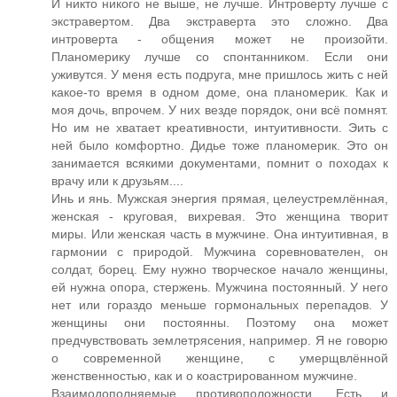
И никто никого не выше, не лучше. Интроверту лучше с
экстравертом. Два экстраверта это сложно. Два
интроверта - общения может не произойти.
Планомерику лучше со спонтанником. Если они
уживутся. У меня есть подруга, мне пришлось жить с ней
какое-то время в одном доме, она планомерик. Как и
моя дочь, впрочем. У них везде порядок, они всё помнят.
Но им не хватает креативности, интуитивности. Эить с
ней было комфортно. Дидье тоже планомерик. Это он
занимается всякими документами, помнит о походах к
врачу или к друзьям....
Инь и янь. Мужская энергия прямая, целеустремлённая,
женская - круговая, вихревая. Это женщина творит
миры. Или женская часть в мужчине. Она интуитивная, в
гармонии с природой. Мужчина соревнователен, он
солдат, борец. Ему нужно творческое начало женщины,
ей нужна опора, стержень. Мужчина постоянный. У него
нет или гораздо меньше гормональных перепадов. У
женщины они постоянны. Поэтому она может
предчувствовать землетрясения, например. Я не говорю
о современной женщине, с умерщвлённой
женственностью, как и о коастрированном мужчине.
Взаимодополняемые противоположности. Есть и