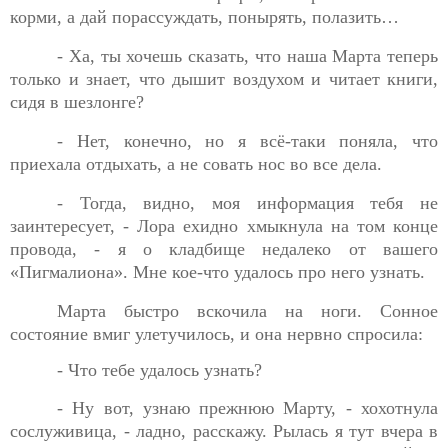
корми, а дай порассуждать, понырять, полазить…
- Ха, ты хочешь сказать, что наша Марта теперь
только и
знает, что дышит воздухом и читает книги,
сидя в шезлонге?
- Нет, конечно, но я всё-таки поняла, что
приехала отдыхать,
а не совать нос во все дела.
- Тогда, видно, моя информация тебя не
заинтересует, - Лора
ехидно хмыкнула на том конце
провода, - я о кладбище недалеко от вашего
«Пигмалиона». Мне кое-что удалось про него узнать.
Марта быстро вскочила на ноги. Сонное
состояние вмиг
улетучилось, и она нервно спросила:
- Что тебе удалось узнать?
- Ну вот, узнаю прежнюю Марту, - хохотнула
сослуживица,
- ладно, расскажу. Рылась я тут вчера в