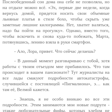
Послеобеденный сон
дома она себе не позволяла, но
на отдыхе можно всё. «Эх, первые две недели, когда
вернусь домой, придется носить свои объемные
льняные платья в стиле бохо, чтобы скрыть уже
заметные лишние килограммы. Нет, хватит валяться,
надо бы пойти на прогулку». Однако, вместо того,
чтобы вскочить и снова куда-то побежать, Марта,
потянувшись, лениво взяла в руки смартфон.
- Ало, Лора, привет. Что сейчас делаешь?
- В данный момент разговариваю с тобой, хотя
работы с
твоим отъездом мне прибавилось. Что там
происходит в вашем пансионате? Тут журналисты на
все лады смакуют подробности автокатастрофы,
случившейся с постоялицей «Пигмалиона», э… как
там её, Велмой кажется.
- Знаешь, я не особо вникаю во все эти
подробности. Этим
занимаются мои новые подруги -
этакие любознательные фифы, которых хлебом не