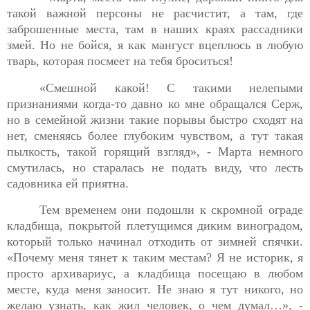
такой важной
персоны не расчистит, а там, где
заброшенные места, там в наших краях рассадники
змей. Но не бойся, я как мангуст вцеплюсь в любую
тварь, которая посмеет на тебя броситься!
«Смешной какой! С такими нелепыми
признаниями когда-
то давно ко мне обращался Серж,
но в семейной жизни такие порывы быстро сходят на
нет, сменяясь более глубоким чувством, а тут такая
пылкость, такой горящий взгляд», - Марта немного
смутилась, но старалась не подать виду, что лесть
садовника ей приятна.
Тем временем они подошли к скромной ограде
кладбища,
покрытой плетущимся диким виноградом,
который только начинал отходить от зимней спячки.
«Почему меня тянет к таким местам? Я не историк, я
просто архивариус, а кладбища посещаю в любом
месте, куда меня заносит. Не знаю я тут никого, но
желаю узнать, как жил человек, о чем думал…», -