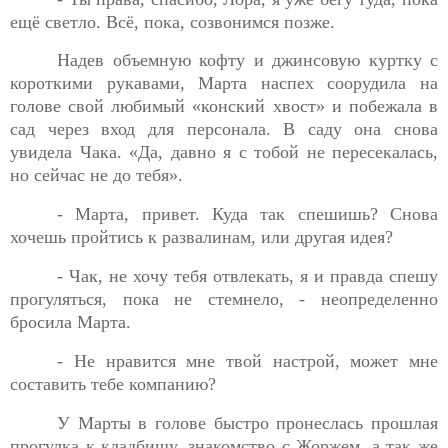
ещё светло.
Всё, пока, созвонимся позже.
Надев объемную кофту и джинсовую куртку с
короткими
рукавами, Марта наспех соорудила на
голове свой любимый «конский хвост» и побежала в
сад через вход для персонала. В саду она снова
увидела Чака. «Да, давно я с тобой не пересекалась,
но сейчас не до тебя».
- Марта, привет. Куда так спешишь? Снова
хочешь пройтись
к развалинам, или другая идея?
- Чак, не хочу тебя отвлекать, я и правда спешу
прогуляться,
пока не стемнело, - неопределенно
бросила Марта.
- Не нравится мне твой настрой, может мне
составить тебе
компанию?
У Марты в голове быстро пронеслась прошлая
прогулка к
кладбищу, знакомство с Жоржем, а так же