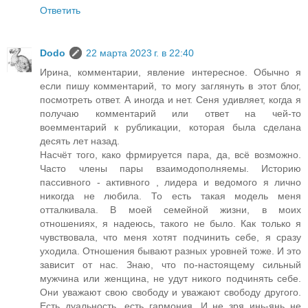
Ответить
Dodo
22 марта 2023 г. в 22:40
Ирина, комментарии, явление интересное. Обычно я
если пишу комментарий, то могу заглянуть в этот блог,
посмотреть ответ. А иногда и нет. Сеня удивляет, когда я
получаю комментарий или ответ на чей-то
воемментарий к рубликации, которая была сделана
десять лет назад.
Насчёт того, како фрмируется пара, да, всё возможно.
Часто члены пары взаимодополняемы. Историю
пассивного - активного , лидера и ведомого я лично
никогда не любила. То есть такая модель меня
отталкивала. В моей семейной жизни, в моих
отношениях, я надеюсь, такого не было. Как только я
чувствовала, что меня хотят подчинить себе, я сразу
уходила. Отношения бывают разных уровней тоже. И это
зависит от нас. Знаю, что по-настоящему сильный
мужчина или женщина, не удут никого подчинять себе.
Они уважают свою свободу и уважают свободу другого.
Есть дуальность, есть гармония. И не зря инь-янь не