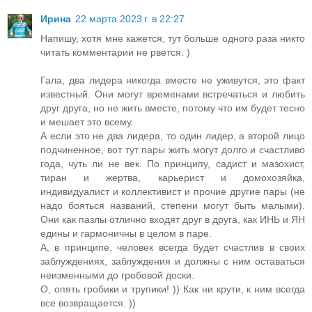
Ирина
22 марта 2023 г. в 22:27
Напишу, хотя мне кажется, тут больше одного раза никто
читать комментарии не рвется. )
Гала, два лидера никогда вместе не уживутся, это факт
известный. Они могут временами встречаться и любить
друг друга, но не жить вместе, потому что им будет тесно
и мешает это всему.
А если это не два лидера, то один лидер, а второй лицо
подчиненное, вот тут пары жить могут долго и счастливо
года, чуть ли не век. По принципу, садист и мазохист,
тиран и жертва, карьерист и домохозяйка,
индивидуалист и коллективист и прочие другие пары (не
надо бояться названий, степени могут быть малыми).
Они как пазлы отлично входят друг в друга, как ИНЬ и ЯН
едины и гармоничны в целом в паре.
А, в принципе, человек всегда будет счастлив в своих
заблуждениях, заблуждения и должны с ним оставаться
неизменными до гробовой доски.
О, опять гробики и трупики! )) Как ни крути, к ним всегда
все возвращается. ))