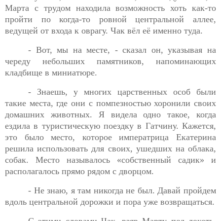
Марта с трудом находила возможность хоть как-то
пройти по когда-то ровной центральной аллее,
ведущей от входа к оврагу. Чак вёл её именно туда.
- Вот, мы на месте, - сказал он, указывая на
череду
небольших памятников, напоминающих
кладбище в миниатюре.
- Знаешь, у многих царственных особ были
такие места, где
они с помпезностью хоронили своих
домашних животных. Я видела одно такое, когда
ездила в туристическую поездку в Гатчину. Кажется,
это было место, которое императрица Екатерина
решила использовать для своих, ушедших на облака,
собак. Место называлось «собственный садик» и
располагалось прямо рядом с дворцом.
- Не знаю, я там никогда не был. Давай пройдем
вдоль
центральной дорожки и пора уже возвращаться.
С этими словами Чак, взяв Марту под локоть,