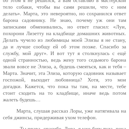
об этом я не решился, а вам оставляю в мастерской
тело собаки, чтобы вы сами решили, что с ним
делать». Марта, это
невероятно, но сохранился ответ
барона садовнику. Не знаю, почему уж они там
записками обменивались, но ответ гласил: «Луи,
похорони Лизетту на кладбище домашних животных.
Делать чучело из любимицы моей Элизы я не стану,
да и лучше сообщу ей об этом позже. Спасибо за
службу, мой друг». И вот тут я столкнулась с ещё
одной странностью, ведь жену того седьмого барона
звали вовсе не Элиза, а, будешь смеяться, как и тебя –
Марта. Значит, эта Элиза, которую садовник называет
госпожой, выходит любовница? Хотя, это мои
догадки. Кажется, что пока ты там, на месте, тебе
стоит сходить на то кладбище, иначе ведь потом
жалеть будешь…
Марта, слушая рассказ Лоры, уже натягивала на
себя
джинсы, придерживая ухом телефон.
- Ты права, спасибо, Лора, я уже бегу туда, пока