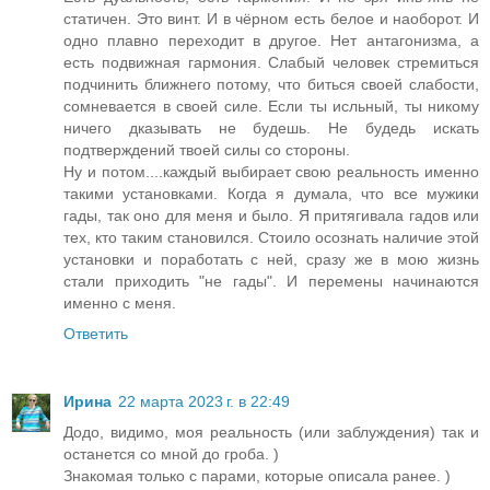
статичен. Это винт. И в чёрном есть белое и наоборот. И
одно плавно переходит в другое. Нет антагонизма, а
есть подвижная гармония. Слабый человек стремиться
подчинить ближнего потому, что биться своей слабости,
сомневается в своей силе. Если ты исльный, ты никому
ничего дказывать не будешь. Не будедь искать
подтверждений твоей силы со стороны.
Ну и потом....каждый выбирает свою реальность именно
такими установками. Когда я думала, что все мужики
гады, так оно для меня и было. Я притягивала гадов или
тех, кто таким становился. Стоило осознать наличие этой
установки и поработать с ней, сразу же в мою жизнь
стали приходить "не гады". И перемены начинаются
именно с меня.
Ответить
Ирина
22 марта 2023 г. в 22:49
Додо, видимо, моя реальность (или заблуждения) так и
останется со мной до гроба. )
Знакомая только с парами, которые описала ранее. )