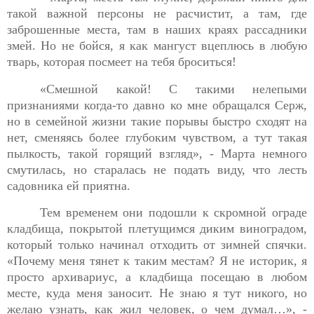
такой важной
персоны не расчистит, а там, где
заброшенные места, там в наших краях рассадники
змей. Но не бойся, я как мангуст вцеплюсь в любую
тварь, которая посмеет на тебя броситься!
«Смешной какой! С такими нелепыми
признаниями когда-
то давно ко мне обращался Серж,
но в семейной жизни такие порывы быстро сходят на
нет, сменяясь более глубоким чувством, а тут такая
пылкость, такой горящий взгляд», - Марта немного
смутилась, но старалась не подать виду, что лесть
садовника ей приятна.
Тем временем они подошли к скромной ограде
кладбища,
покрытой плетущимся диким виноградом,
который только начинал отходить от зимней спячки.
«Почему меня тянет к таким местам? Я не историк, я
просто архивариус, а кладбища посещаю в любом
месте, куда меня заносит. Не знаю я тут никого, но
желаю узнать, как жил человек, о чем думал…», -