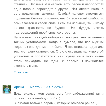
статичен. Это винт. И в чёрном есть белое и наоборот. И
одно плавно переходит в другое. Нет антагонизма, а
есть подвижная гармония. Слабый человек стремиться
подчинить ближнего потому, что биться своей слабости,
сомневается в своей силе. Если ты исльный, ты никому
ничего дказывать не будешь. Не будедь искать
подтверждений твоей силы со стороны.
Ну и потом....каждый выбирает свою реальность именно
такими установками. Когда я думала, что все мужики
гады, так оно для меня и было. Я притягивала гадов или
тех, кто таким становился. Стоило осознать наличие этой
установки и поработать с ней, сразу же в мою жизнь
стали приходить "не гады". И перемены начинаются
именно с меня.
Ответить
Ирина
22 марта 2023 г. в 22:49
Додо, видимо, моя реальность (или заблуждения) так и
останется со мной до гроба. )
Знакомая только с парами, которые описала ранее. )