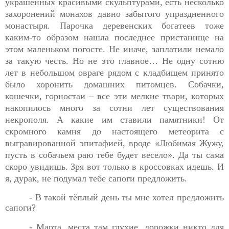
украшенных красивыми скульптурами, есть несколько
захоронений монахов давно забытого упраздненного
монастыря. Парочка деревенских богатеев тоже
каким-то образом нашла последнее пристанище на
этом маленьком погосте. Не иначе, заплатили немало
за такую честь. Но не это главное… Не одну сотню
лет в небольшом овраге рядом с кладбищем принято
было хоронить домашних питомцев. Собачки,
кошечки, горностаи – все эти мелкие твари, которых
накопилось много за сотни лет существования
некрополя. А какие им ставили памятники! От
скромного камня до настоящего метеорита с
выгравированной эпитафией, вроде «Любимая Жужу,
пусть в собачьем раю тебе будет весело». Да ты сама
скоро увидишь. Зря вот только в кроссовках идешь. И
я, дурак, не подумал тебе сапоги предложить.
- В такой тёплый день ты мне хотел предложить
сапоги?
- Марта, места там глухие, дорожки никто для