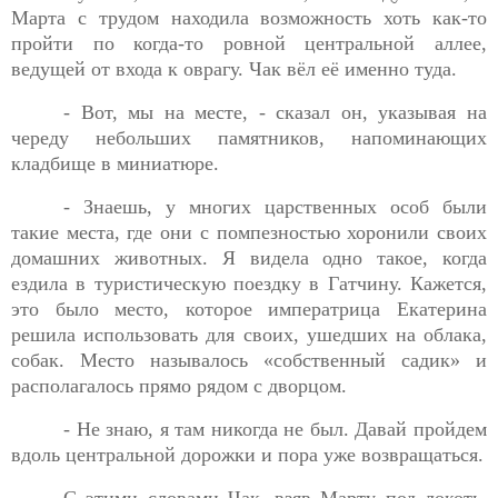
Марта с трудом находила возможность хоть как-то
пройти по когда-то ровной центральной аллее,
ведущей от входа к оврагу. Чак вёл её именно туда.
- Вот, мы на месте, - сказал он, указывая на
череду
небольших памятников, напоминающих
кладбище в миниатюре.
- Знаешь, у многих царственных особ были
такие места, где
они с помпезностью хоронили своих
домашних животных. Я видела одно такое, когда
ездила в туристическую поездку в Гатчину. Кажется,
это было место, которое императрица Екатерина
решила использовать для своих, ушедших на облака,
собак. Место называлось «собственный садик» и
располагалось прямо рядом с дворцом.
- Не знаю, я там никогда не был. Давай пройдем
вдоль
центральной дорожки и пора уже возвращаться.
С этими словами Чак, взяв Марту под локоть,