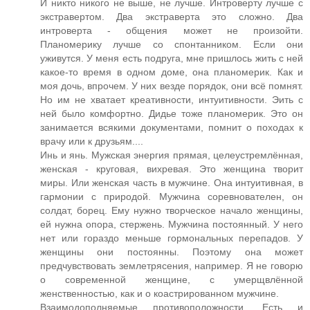
И никто никого не выше, не лучше. Интроверту лучше с
экстравертом. Два экстраверта это сложно. Два
интроверта - общения может не произойти.
Планомерику лучше со спонтанником. Если они
уживутся. У меня есть подруга, мне пришлось жить с ней
какое-то время в одном доме, она планомерик. Как и
моя дочь, впрочем. У них везде порядок, они всё помнят.
Но им не хватает креативности, интуитивности. Эить с
ней было комфортно. Дидье тоже планомерик. Это он
занимается всякими документами, помнит о походах к
врачу или к друзьям....
Инь и янь. Мужская энергия прямая, целеустремлённая,
женская - круговая, вихревая. Это женщина творит
миры. Или женская часть в мужчине. Она интуитивная, в
гармонии с природой. Мужчина соревнователен, он
солдат, борец. Ему нужно творческое начало женщины,
ей нужна опора, стержень. Мужчина постоянный. У него
нет или гораздо меньше гормональных перепадов. У
женщины они постоянны. Поэтому она может
предчувствовать землетрясения, например. Я не говорю
о современной женщине, с умерщвлённой
женственностью, как и о коастрированном мужчине.
Взаимодополняемые противоположности. Есть и