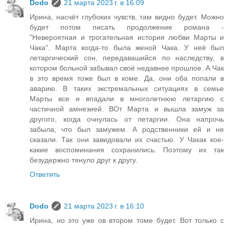
Dodo
21 марта 2023 г. в 16:09
Ирина, насчёт глубоких чувств, там видно будет. Можно
будет потом писать продолжение романа -
"Невероятная и трогательная история любви Марты и
Чака". Марта когда-то была женой Чака. У неё был
летаргический сон, передавашийся по наследству, в
котором больной забывал своё недавнее прошлое. А Чак
в это время тоже был в коме. Да, они оба попали в
аварию. В таких экстремальных ситуациях в семье
Марты все и впадали в многолетнюю летаргию с
частичной амнезией. ВОт Марта и вышла замуж за
другого, когда очнулась от летаргии. Она напрочь
забыла, что был замужем. А родственники ей и не
сказали. Так они завидовали их счастью. У Чакак кое-
какие воспоминания сохранились. Поэтому их так
безудержно тянуло друг к другу.
Ответить
Dodo
21 марта 2023 г. в 16:10
Ирина, но это уже ов втором томе будет. Вот только с