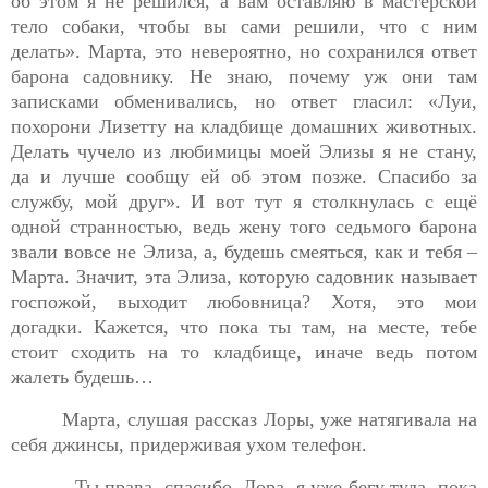
об этом я не решился, а вам оставляю в мастерской
тело собаки, чтобы вы сами решили, что с ним
делать». Марта, это
невероятно, но сохранился ответ
барона садовнику. Не знаю, почему уж они там
записками обменивались, но ответ гласил: «Луи,
похорони Лизетту на кладбище домашних животных.
Делать чучело из любимицы моей Элизы я не стану,
да и лучше сообщу ей об этом позже. Спасибо за
службу, мой друг». И вот тут я столкнулась с ещё
одной странностью, ведь жену того седьмого барона
звали вовсе не Элиза, а, будешь смеяться, как и тебя –
Марта. Значит, эта Элиза, которую садовник называет
госпожой, выходит любовница? Хотя, это мои
догадки. Кажется, что пока ты там, на месте, тебе
стоит сходить на то кладбище, иначе ведь потом
жалеть будешь…
Марта, слушая рассказ Лоры, уже натягивала на
себя
джинсы, придерживая ухом телефон.
- Ты права, спасибо, Лора, я уже бегу туда, пока