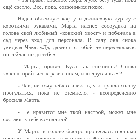
ещё светло.
Всё, пока, созвонимся позже.
Надев объемную кофту и джинсовую куртку с
короткими
рукавами, Марта наспех соорудила на
голове свой любимый «конский хвост» и побежала в
сад через вход для персонала. В саду она снова
увидела Чака. «Да, давно я с тобой не пересекалась,
но сейчас не до тебя».
- Марта, привет. Куда так спешишь? Снова
хочешь пройтись
к развалинам, или другая идея?
- Чак, не хочу тебя отвлекать, я и правда спешу
прогуляться,
пока не стемнело, - неопределенно
бросила Марта.
- Не нравится мне твой настрой, может мне
составить тебе
компанию?
У Марты в голове быстро пронеслась прошлая
прогулка к
кладбищу, знакомство с Жоржем, а так же