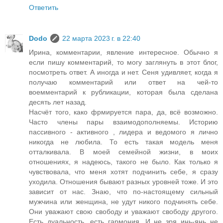
Ответить
Dodo
22 марта 2023 г. в 22:40
Ирина, комментарии, явление интересное. Обычно я
если пишу комментарий, то могу заглянуть в этот блог,
посмотреть ответ. А иногда и нет. Сеня удивляет, когда я
получаю комментарий или ответ на чей-то
воемментарий к рубликации, которая была сделана
десять лет назад.
Насчёт того, како фрмируется пара, да, всё возможно.
Часто члены пары взаимодополняемы. Историю
пассивного - активного , лидера и ведомого я лично
никогда не любила. То есть такая модель меня
отталкивала. В моей семейной жизни, в моих
отношениях, я надеюсь, такого не было. Как только я
чувствовала, что меня хотят подчинить себе, я сразу
уходила. Отношения бывают разных уровней тоже. И это
зависит от нас. Знаю, что по-настоящему сильный
мужчина или женщина, не удут никого подчинять себе.
Они уважают свою свободу и уважают свободу другого.
Есть дуальность, есть гармония. И не зря инь-янь не