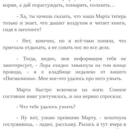
корми, а дай порассуждать, понырять, полазить…
- Ха, ты хочешь сказать, что наша Марта теперь
только и
знает, что дышит воздухом и читает книги,
сидя в шезлонге?
- Нет, конечно, но я всё-таки поняла, что
приехала отдыхать,
а не совать нос во все дела.
- Тогда, видно, моя информация тебя не
заинтересует, - Лора
ехидно хмыкнула на том конце
провода, - я о кладбище недалеко от вашего
«Пигмалиона». Мне кое-что удалось про него узнать.
Марта быстро вскочила на ноги. Сонное
состояние вмиг
улетучилось, и она нервно спросила:
- Что тебе удалось узнать?
- Ну вот, узнаю прежнюю Марту, - хохотнула
сослуживица,
- ладно, расскажу. Рылась я тут вчера в