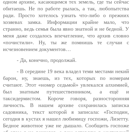
одном архиве, касающимся тех земель, где ты сейчас
обитаешь. Не по работе рылась, а так, любопытства
ради. Просто хотелось узнать что-либо о прежних
хозяевах замка. Информации крайне мало, что
странно, ведь семья была явно знатной и не бедной. У
меня даже создалось впечатление, что архив словно
«почистили». Ну, ты же помнишь те случаи с
исчезновением документов…
- Да, конечно, продолжай.
- В середине 19 века владел теми местами некий
барон, ну, знаешь, из тех, которых по номерам
считают. Этот «номер седьмой» увлекался алхимией,
был знатным путешественником, а ещё и
таксидермистом. Короче говоря, разносторонняя
личность. В нашем архиве сохранилась записка
садовника, текст которой я записала: «Господин,
сегодня в кустах я нашел любимицу госпожи, Лизетту.
Бедное животное уже не дышало. Сообщить госпоже