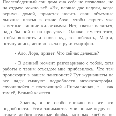
Послеобеденный сон
дома она себе не позволяла, но
на отдыхе можно всё. «Эх, первые две недели, когда
вернусь домой, придется носить свои объемные
льняные платья в стиле бохо, чтобы скрыть уже
заметные лишние килограммы. Нет, хватит валяться,
надо бы пойти на прогулку». Однако, вместо того,
чтобы вскочить и снова куда-то побежать, Марта,
потянувшись, лениво взяла в руки смартфон.
- Ало, Лора, привет. Что сейчас делаешь?
- В данный момент разговариваю с тобой, хотя
работы с
твоим отъездом мне прибавилось. Что там
происходит в вашем пансионате? Тут журналисты на
все лады смакуют подробности автокатастрофы,
случившейся с постоялицей «Пигмалиона», э… как
там её, Велмой кажется.
- Знаешь, я не особо вникаю во все эти
подробности. Этим
занимаются мои новые подруги -
этакие любознательные фифы, которых хлебом не