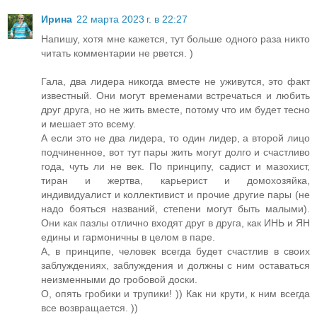
Ирина
22 марта 2023 г. в 22:27
Напишу, хотя мне кажется, тут больше одного раза никто
читать комментарии не рвется. )
Гала, два лидера никогда вместе не уживутся, это факт
известный. Они могут временами встречаться и любить
друг друга, но не жить вместе, потому что им будет тесно
и мешает это всему.
А если это не два лидера, то один лидер, а второй лицо
подчиненное, вот тут пары жить могут долго и счастливо
года, чуть ли не век. По принципу, садист и мазохист,
тиран и жертва, карьерист и домохозяйка,
индивидуалист и коллективист и прочие другие пары (не
надо бояться названий, степени могут быть малыми).
Они как пазлы отлично входят друг в друга, как ИНЬ и ЯН
едины и гармоничны в целом в паре.
А, в принципе, человек всегда будет счастлив в своих
заблуждениях, заблуждения и должны с ним оставаться
неизменными до гробовой доски.
О, опять гробики и трупики! )) Как ни крути, к ним всегда
все возвращается. ))