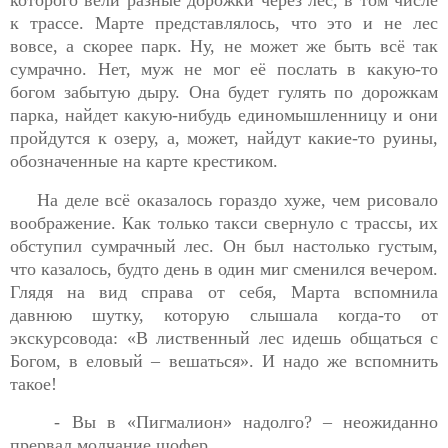
к трассе. Марте представлялось, что это и не лес
вовсе, а скорее парк. Ну, не может же быть всё так
сумрачно. Нет, муж не мог её послать в какую-то
богом забытую дыру. Она будет гулять по дорожкам
парка, найдет какую-нибудь единомышленницу и они
пройдутся к озеру, а, может, найдут какие-то руины,
обозначенные на карте крестиком.
На деле всё оказалось гораздо хуже, чем рисовало
воображение. Как только такси свернуло с трассы, их
обступил сумрачный лес. Он был настолько густым,
что казалось, будто день в один миг сменился вечером.
Глядя на вид справа от себя, Марта вспомнила
давнюю шутку, которую слышала когда-то от
экскурсовода: «В лиственный лес идешь общаться с
Богом, в еловый – вешаться». И надо же вспомнить
такое!
- Вы в «Пигмалион» надолго? – неожиданно
прервал молчание шофер.