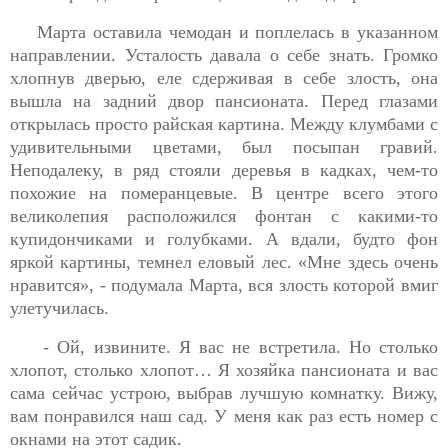
Марта оставила чемодан и поплелась в указанном
направлении. Усталость давала о себе знать. Громко
хлопнув дверью, еле сдерживая в себе злость, она
вышла на задний двор пансионата. Перед глазами
открылась просто райская картина. Между клумбами с
удивительными цветами, был посыпан гравий.
Неподалеку, в ряд стояли деревья в кадках, чем-то
похожие на померанцевые. В центре всего этого
великолепия расположился фонтан с какими-то
купидончиками и голубками. А вдали, будто фон
яркой картины, темнел еловый лес. «Мне здесь очень
нравится», - подумала Марта, вся злость которой вмиг
улетучилась.
- Ой, извините. Я вас не встретила. Но столько
хлопот, столько хлопот… Я хозяйка пансионата и вас
сама сейчас устрою, выбрав лучшую комнатку. Вижу,
вам понравился наш сад. У меня как раз есть номер с
окнами на этот садик.