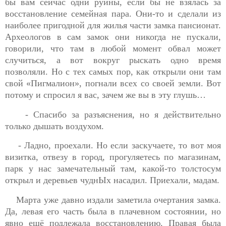
бы вам сейчас одни руины, если бы не взялась за
восстановление семейная пара. Они-то и сделали из
наиболее пригодной для жилья части замка пансионат.
Археологов в сам замок они никогда не пускали,
говорили, что там в любой момент обвал может
случиться, а вот вокруг рыскать одно время
позволяли. Но с тех самых пор, как открыли они там
свой «Пигмалион», погнали всех со своей земли. Вот
потому и спросил я вас, зачем же вы в эту глушь…
- Спасибо за разъяснения, но я действительно
только дышать воздухом.
- Ладно, проехали. Но если заскучаете, то вот моя
визитка, отвезу в город, прогуляетесь по магазинам,
парк у нас замечательный там, какой-то толстосум
открыл и деревьев чуднЫх насадил. Приехали, мадам.
Марта уже давно издали заметила очертания замка.
Да, левая его часть была в плачевном состоянии, но
явно ещё подлежала восстановлению. Правая была