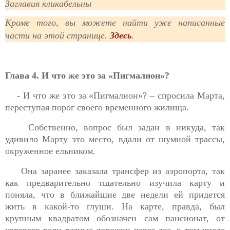
Заглавия кликабельны
Кроме того, вы можете найти уже написанные
части на этой странице.
Здесь
.
Глава 4. И что же это за «Пигмалион»?
- И что же это за «Пигмалион»? – спросила Марта,
переступая порог своего временного жилища.
Собственно, вопрос был задан в никуда, так
удивило Марту это место, вдали от шумной трассы,
окруженное ельником.
Она заранее заказала трансфер из аэропорта, так
как предварительно тщательно изучила карту и
поняла, что в ближайшие две недели ей придется
жить в какой-то глуши. На карте, правда, был
крупным квадратом обозначен сам пансионат, от
которого вели разные дорожки через лес, в том числе