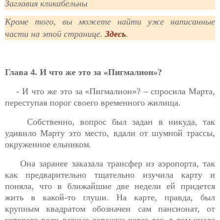
Заглавия кликабельны
Кроме того, вы можете найти уже написанные
части на этой странице.
Здесь
.
Глава 4. И что же это за «Пигмалион»?
- И что же это за «Пигмалион»? – спросила Марта,
переступая порог своего временного жилища.
Собственно, вопрос был задан в никуда, так
удивило Марту это место, вдали от шумной трассы,
окруженное ельником.
Она заранее заказала трансфер из аэропорта, так
как предварительно тщательно изучила карту и
поняла, что в ближайшие две недели ей придется
жить в какой-то глуши. На карте, правда, был
крупным квадратом обозначен сам пансионат, от
которого вели разные дорожки через лес, в том числе