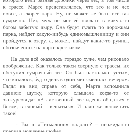
к трассе. Марте представлялось, что это и не лес
вовсе, а скорее парк. Ну, не может же быть всё так
сумрачно. Нет, муж не мог её послать в какую-то
богом забытую дыру. Она будет гулять по дорожкам
парка, найдет какую-нибудь единомышленницу и они
пройдутся к озеру, а, может, найдут какие-то руины,
обозначенные на карте крестиком.
На деле всё оказалось гораздо хуже, чем рисовало
воображение. Как только такси свернуло с трассы, их
обступил сумрачный лес. Он был настолько густым,
что казалось, будто день в один миг сменился вечером.
Глядя на вид справа от себя, Марта вспомнила
давнюю шутку, которую слышала когда-то от
экскурсовода: «В лиственный лес идешь общаться с
Богом, в еловый – вешаться». И надо же вспомнить
такое!
- Вы в «Пигмалион» надолго? – неожиданно
прервал молчание шофер.