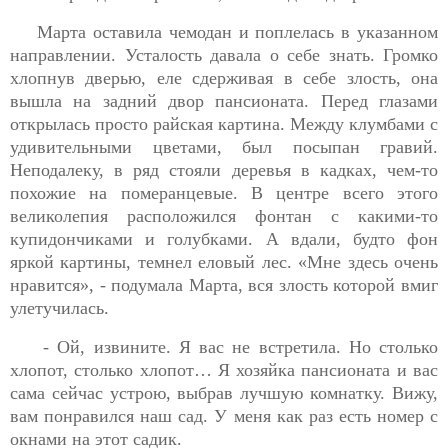
Марта оставила чемодан и поплелась в указанном
направлении. Усталость давала о себе знать. Громко
хлопнув дверью, еле сдерживая в себе злость, она
вышла на задний двор пансионата. Перед глазами
открылась просто райская картина. Между клумбами с
удивительными цветами, был посыпан гравий.
Неподалеку, в ряд стояли деревья в кадках, чем-то
похожие на померанцевые. В центре всего этого
великолепия расположился фонтан с какими-то
купидончиками и голубками. А вдали, будто фон
яркой картины, темнел еловый лес. «Мне здесь очень
нравится», - подумала Марта, вся злость которой вмиг
улетучилась.
- Ой, извините. Я вас не встретила. Но столько
хлопот, столько хлопот… Я хозяйка пансионата и вас
сама сейчас устрою, выбрав лучшую комнатку. Вижу,
вам понравился наш сад. У меня как раз есть номер с
окнами на этот садик.