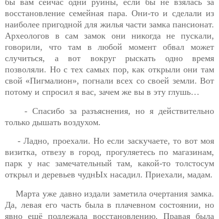
бы вам сейчас одни руины, если бы не взялась за
восстановление семейная пара. Они-то и сделали из
наиболее пригодной для жилья части замка пансионат.
Археологов в сам замок они никогда не пускали,
говорили, что там в любой момент обвал может
случиться, а вот вокруг рыскать одно время
позволяли. Но с тех самых пор, как открыли они там
свой «Пигмалион», погнали всех со своей земли. Вот
потому и спросил я вас, зачем же вы в эту глушь…
- Спасибо за разъяснения, но я действительно
только дышать воздухом.
- Ладно, проехали. Но если заскучаете, то вот моя
визитка, отвезу в город, прогуляетесь по магазинам,
парк у нас замечательный там, какой-то толстосум
открыл и деревьев чуднЫх насадил. Приехали, мадам.
Марта уже давно издали заметила очертания замка.
Да, левая его часть была в плачевном состоянии, но
явно ещё подлежала восстановлению. Правая была