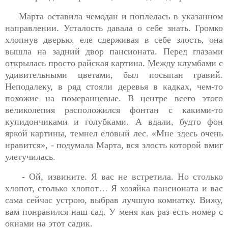
Марта оставила чемодан и поплелась в указанном
направлении. Усталость давала о себе знать. Громко
хлопнув дверью, еле сдерживая в себе злость, она
вышла на задний двор пансионата. Перед глазами
открылась просто райская картина. Между клумбами с
удивительными цветами, был посыпан гравий.
Неподалеку, в ряд стояли деревья в кадках, чем-то
похожие на померанцевые. В центре всего этого
великолепия расположился фонтан с какими-то
купидончиками и голубками. А вдали, будто фон
яркой картины, темнел еловый лес. «Мне здесь очень
нравится», - подумала Марта, вся злость которой вмиг
улетучилась.
- Ой, извините. Я вас не встретила. Но столько
хлопот, столько хлопот… Я хозяйка пансионата и вас
сама сейчас устрою, выбрав лучшую комнатку. Вижу,
вам понравился наш сад. У меня как раз есть номер с
окнами на этот садик.