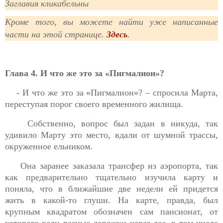
Заглавия кликабельны
Кроме того, вы можете найти уже написанные
части на этой странице.
Здесь
.
Глава 4. И что же это за «Пигмалион»?
- И что же это за «Пигмалион»? – спросила Марта,
переступая порог своего временного жилища.
Собственно, вопрос был задан в никуда, так
удивило Марту это место, вдали от шумной трассы,
окруженное ельником.
Она заранее заказала трансфер из аэропорта, так
как предварительно тщательно изучила карту и
поняла, что в ближайшие две недели ей придется
жить в какой-то глуши. На карте, правда, был
крупным квадратом обозначен сам пансионат, от
которого вели разные дорожки через лес, в том числе