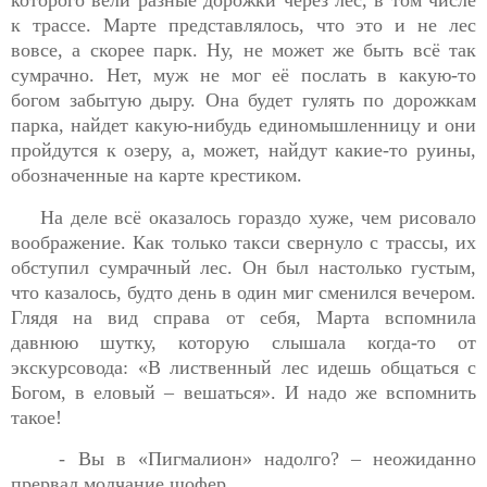
к трассе. Марте представлялось, что это и не лес
вовсе, а скорее парк. Ну, не может же быть всё так
сумрачно. Нет, муж не мог её послать в какую-то
богом забытую дыру. Она будет гулять по дорожкам
парка, найдет какую-нибудь единомышленницу и они
пройдутся к озеру, а, может, найдут какие-то руины,
обозначенные на карте крестиком.
На деле всё оказалось гораздо хуже, чем рисовало
воображение. Как только такси свернуло с трассы, их
обступил сумрачный лес. Он был настолько густым,
что казалось, будто день в один миг сменился вечером.
Глядя на вид справа от себя, Марта вспомнила
давнюю шутку, которую слышала когда-то от
экскурсовода: «В лиственный лес идешь общаться с
Богом, в еловый – вешаться». И надо же вспомнить
такое!
- Вы в «Пигмалион» надолго? – неожиданно
прервал молчание шофер.