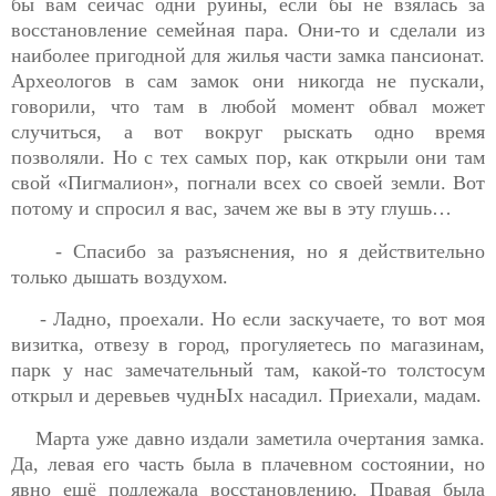
бы вам сейчас одни руины, если бы не взялась за
восстановление семейная пара. Они-то и сделали из
наиболее пригодной для жилья части замка пансионат.
Археологов в сам замок они никогда не пускали,
говорили, что там в любой момент обвал может
случиться, а вот вокруг рыскать одно время
позволяли. Но с тех самых пор, как открыли они там
свой «Пигмалион», погнали всех со своей земли. Вот
потому и спросил я вас, зачем же вы в эту глушь…
- Спасибо за разъяснения, но я действительно
только дышать воздухом.
- Ладно, проехали. Но если заскучаете, то вот моя
визитка, отвезу в город, прогуляетесь по магазинам,
парк у нас замечательный там, какой-то толстосум
открыл и деревьев чуднЫх насадил. Приехали, мадам.
Марта уже давно издали заметила очертания замка.
Да, левая его часть была в плачевном состоянии, но
явно ещё подлежала восстановлению. Правая была