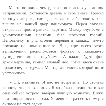
Марта оставила чемодан и поплелась в указанном
направлении. Усталость давала о себе знать. Громко
хлопнув дверью, еле сдерживая в себе злость, она
вышла на задний двор пансионата. Перед глазами
открылась просто райская картина. Между клумбами с
удивительными цветами, был посыпан гравий.
Неподалеку, в ряд стояли деревья в кадках, чем-то
похожие на померанцевые. В центре всего этого
великолепия расположился фонтан с какими-то
купидончиками и голубками. А вдали, будто фон
яркой картины, темнел еловый лес. «Мне здесь очень
нравится», - подумала Марта, вся злость которой вмиг
улетучилась.
- Ой, извините. Я вас не встретила. Но столько
хлопот, столько хлопот… Я хозяйка пансионата и вас
сама сейчас устрою, выбрав лучшую комнатку. Вижу,
вам понравился наш сад. У меня как раз есть номер с
окнами на этот садик.