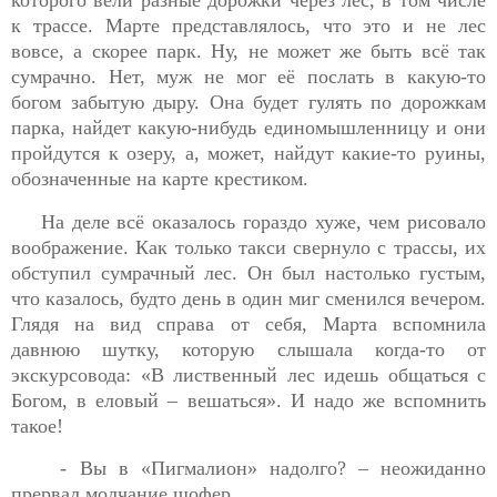
к трассе. Марте представлялось, что это и не лес
вовсе, а скорее парк. Ну, не может же быть всё так
сумрачно. Нет, муж не мог её послать в какую-то
богом забытую дыру. Она будет гулять по дорожкам
парка, найдет какую-нибудь единомышленницу и они
пройдутся к озеру, а, может, найдут какие-то руины,
обозначенные на карте крестиком.
На деле всё оказалось гораздо хуже, чем рисовало
воображение. Как только такси свернуло с трассы, их
обступил сумрачный лес. Он был настолько густым,
что казалось, будто день в один миг сменился вечером.
Глядя на вид справа от себя, Марта вспомнила
давнюю шутку, которую слышала когда-то от
экскурсовода: «В лиственный лес идешь общаться с
Богом, в еловый – вешаться». И надо же вспомнить
такое!
- Вы в «Пигмалион» надолго? – неожиданно
прервал молчание шофер.