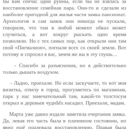
бы вам сейчас одни руины, если бы не взялась за
восстановление семейная пара. Они-то и сделали из
наиболее пригодной для жилья части замка пансионат.
Археологов в сам замок они никогда не пускали,
говорили, что там в любой момент обвал может
случиться, а вот вокруг рыскать одно время
позволяли. Но с тех самых пор, как открыли они там
свой «Пигмалион», погнали всех со своей земли. Вот
потому и спросил я вас, зачем же вы в эту глушь…
- Спасибо за разъяснения, но я действительно
только дышать воздухом.
- Ладно, проехали. Но если заскучаете, то вот моя
визитка, отвезу в город, прогуляетесь по магазинам,
парк у нас замечательный там, какой-то толстосум
открыл и деревьев чуднЫх насадил. Приехали, мадам.
Марта уже давно издали заметила очертания замка.
Да, левая его часть была в плачевном состоянии, но
явно ещё подлежала восстановлению. Правая была