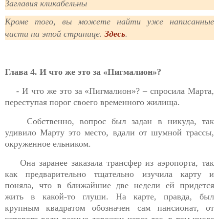
Заглавия кликабельны
Кроме того, вы можете найти уже написанные
части на этой странице.
Здесь
.
Глава 4. И что же это за «Пигмалион»?
- И что же это за «Пигмалион»? – спросила Марта,
переступая порог своего временного жилища.
Собственно, вопрос был задан в никуда, так
удивило Марту это место, вдали от шумной трассы,
окруженное ельником.
Она заранее заказала трансфер из аэропорта, так
как предварительно тщательно изучила карту и
поняла, что в ближайшие две недели ей придется
жить в какой-то глуши. На карте, правда, был
крупным квадратом обозначен сам пансионат, от
которого вели разные дорожки через лес, в том числе