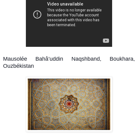
Mausolée Bahâ’uddin Naqshband, Boukhara,
Ouzbékistan