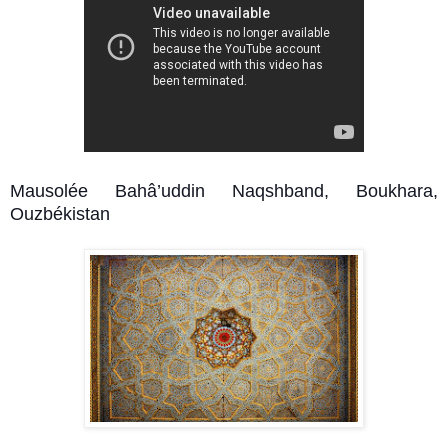
Mausolée Bahâ’uddin Naqshband, Boukhara,
Ouzbékistan