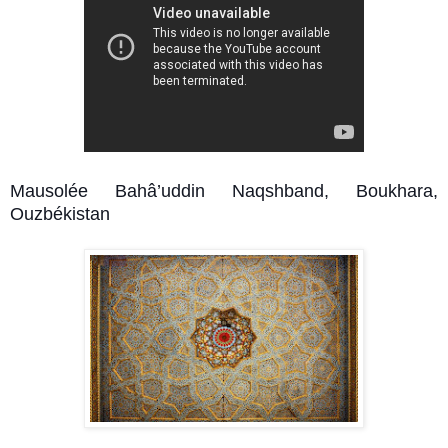
Mausolée Bahâ’uddin Naqshband, Boukhara,
Ouzbékistan