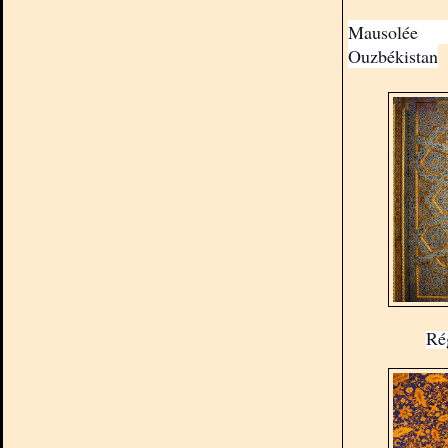
Mausolée 
Ouzbékistan
Ré