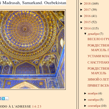
ri Madrasah, Samarkand. Ouzbekistan
2018
(
169
)
►
2017
(
39
)
►
2016
(
41
)
►
2015
(
52
)
►
2014
(
115
)
▼
декабря
(
7
)
▼
ВЕСЕЛО О Г
РОЖДЕСТВЕ
МАРСЕЛЬ.
УСТАМИ МЛАД
С НАСТУПАЮ
РОЖДЕСТВЕ
МАРСЕЛЬ
ЗИМОЙ О ЛЕТ
ПРИВЕТ ВСЕ
ноября
(
4
)
►
октября
(
5
)
►
сентября
(
10
)
►
DODO
À L'ADRESSE
14:23