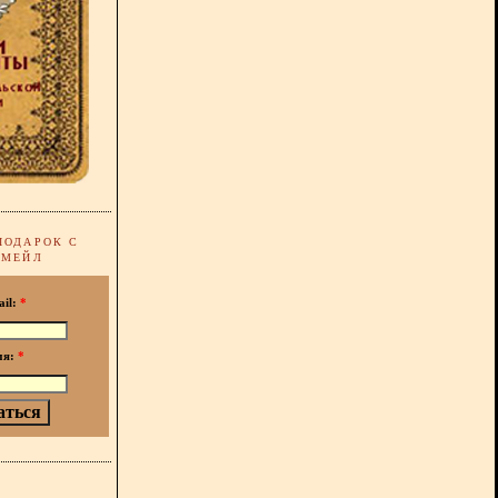
ПОДАРОК С
-МЕЙЛ
ail:
*
мя:
*
!