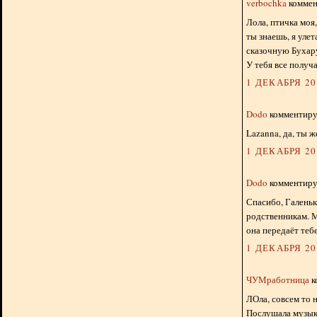
verbochka
коммент
Лола, птичка моя
ты знаешь, я уле
сказочную Бухар
У тебя все получа
1 ДЕКАБРЯ 201
Dodo
комментируе
Lazanna, да, ты ж
1 ДЕКАБРЯ 201
Dodo
комментируе
Спасибо, Галеньк
родственникам. М
она передаёт тебе
1 ДЕКАБРЯ 201
ЧУМработница
к
ЛОла, совсем то 
Послушала музык