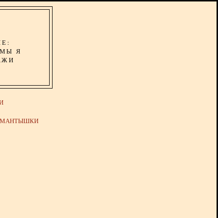
ИЕ:
ОМЫ Я
АЖИ
И
Й МАНТЫШКИ