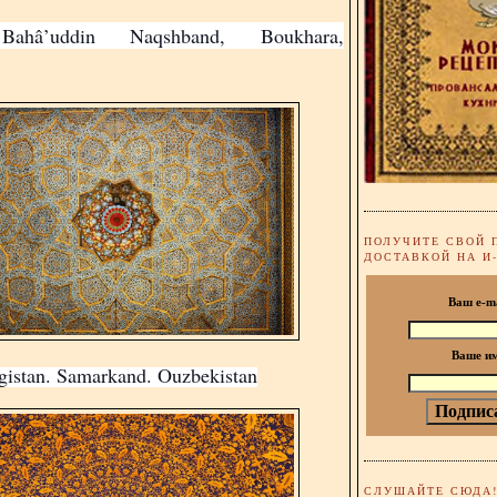
Bahâ’uddin Naqshband, Boukhara,
ПОЛУЧИТЕ СВОЙ 
ДОСТАВКОЙ НА И
Ваш e-m
Ваше и
gistan. Samarkand. Ouzbekistan
СЛУШАЙТЕ СЮДА