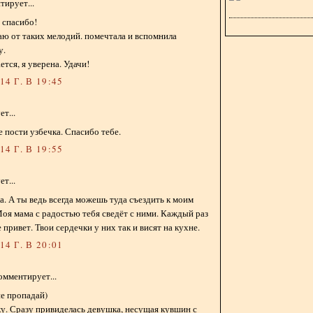
ирует...
, спасибо!
таю от таких мелодий. помечтала и вспомнила
у.
ется, я уверена. Удачи!
4 Г. В 19:45
т...
е пости узбечка. Спасибо тебе.
4 Г. В 19:55
т...
а. А ты ведь всегда можешь туда съездить к моим
оя мама с радостью тебя сведёт с ними. Каждый раз
 привет. Твои сердечки у них так и висят на кухне.
4 Г. В 20:01
омментирует...
не пропадай)
у. Сразу привиделась девушка, несущая кувшин с