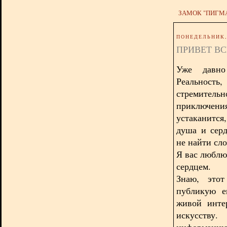
ЗАМОК "ПИГМ
ПОНЕДЕЛЬНИК, 
ПРИВЕТ В
Уже давно
Реальность
стремитель
приключения
устаканится
душа и серд
не найти слов
Я вас люблю
сердцем.
Знаю, этот
публикую е
живой инте
искусству
информацию,