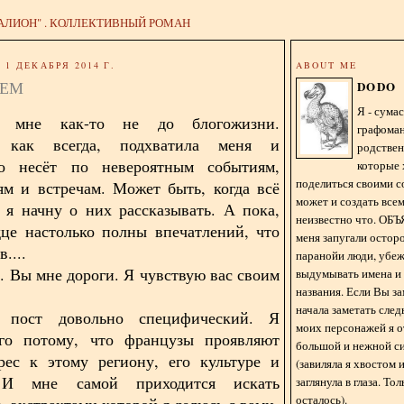
АЛИОН" . КОЛЛЕКТИВНЫЙ РОМАН
1 ДЕКАБРЯ 2014 Г.
ABOUT ME
СЕМ
DODO
Я - сум
 мне как-то не до блогожизни.
графома
, как всегда, подхватила меня и
родстве
но несёт по невероятным событиям,
которые 
поделиться своими с
м и встречам. Может быть, когда всё
может и создать всем
, я начну о них рассказывать. А пока,
неизвестно что. О
це настолько полны впечатлений, что
меня запугали остор
....
паранойи люди, убе
. Вы мне дороги. Я чувствую вас своим
выдумывать имена и
названия. Если Вы за
начала заметать сле
 пост довольно специфический. Я
моих персонажей я 
го потому, что французы проявляют
большой и нежной с
рес к этому региону, его культуре и
(завиляла я хвостом
. И мне самой приходится искать
заглянула в глаза. То
осталось).
 экстрактами которой я делюсь с вами.