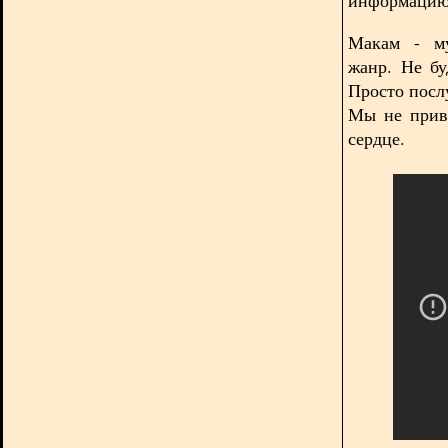
Макам - му
жанр. Не бу
Просто посл
Мы не прив
сердце.