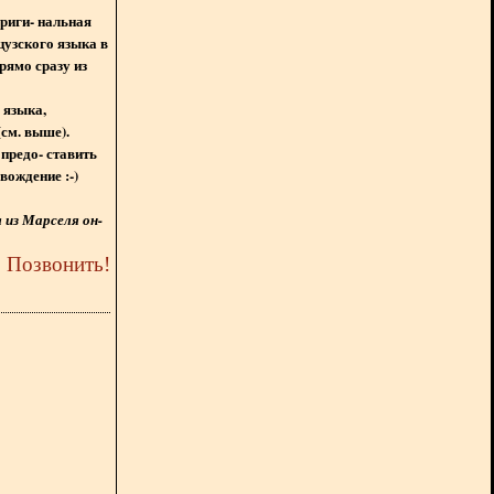
ориги- нальная
цузского языка в
рямо сразу из
 языка,
(см. выше).
предо- ставить
вождение :-)
из Марселя он-
5
Позвонить
!