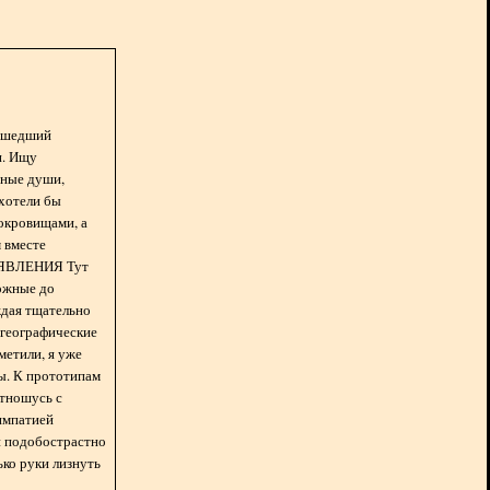
асшедший
н. Ищу
нные души,
хотели бы
окровищами, а
 вместе
БЪЯВЛЕНИЯ Тут
ожные до
ждая тщательно
 географические
метили, я уже
ды. К прототипам
отношусь с
импатией
 и подобострастно
лько руки лизнуть