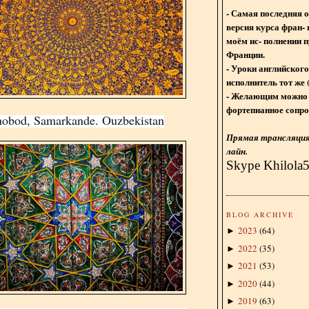
- Самая последняя 
версия курса фран- 
моём ис- полнении п
Франции.
- Уроки английского
исполнитель тот же 
- Желающим можно 
фортепианное сопро
obod, Samarkande. Ouzbekistan
Прямая трансляция 
лайн.
Skype Khilola
BLOG ARCHIVE
2023
(
64
)
►
2022
(
35
)
►
2021
(
53
)
►
2020
(
44
)
►
2019
(
63
)
►