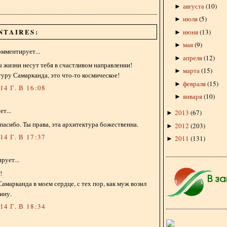
августа
(
10
)
►
июля
(
5
)
►
NTAIRES:
июня
(
13
)
►
мая
(
9
)
►
мментирует...
апреля
(
12
)
►
ы жизни несут тебя в счастливом направлении!
марта
(
15
)
►
ру Самарканда, это что-то космическое!
февраля
(
15
)
►
4 Г. В 16:08
января
(
10
)
►
т...
2013
(
67
)
►
спасибо. Ты права, эта архитектура божественна.
2012
(
203
)
►
4 Г. В 17:37
2011
(
131
)
►
рует...
!
амарканда в моем сердце, с тех пор, как муж возил
ину.
4 Г. В 18:34