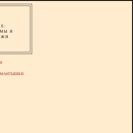
ИЕ:
ОМЫ Я
АЖИ
И
Й МАНТЫШКИ