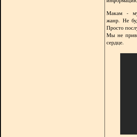
Макам - му
жанр. Не бу
Просто посл
Мы не прив
сердце.