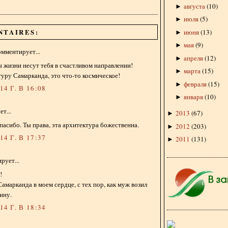
августа
(
10
)
►
июля
(
5
)
►
NTAIRES:
июня
(
13
)
►
мая
(
9
)
►
мментирует...
апреля
(
12
)
►
ы жизни несут тебя в счастливом направлении!
марта
(
15
)
►
ру Самарканда, это что-то космическое!
февраля
(
15
)
►
4 Г. В 16:08
января
(
10
)
►
т...
2013
(
67
)
►
спасибо. Ты права, эта архитектура божественна.
2012
(
203
)
►
4 Г. В 17:37
2011
(
131
)
►
рует...
!
амарканда в моем сердце, с тех пор, как муж возил
ину.
4 Г. В 18:34