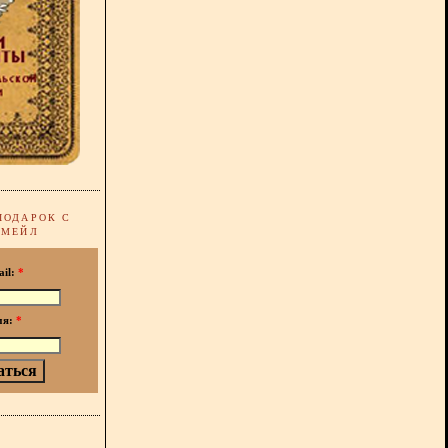
ПОДАРОК С
-МЕЙЛ
ail:
*
мя:
*
!