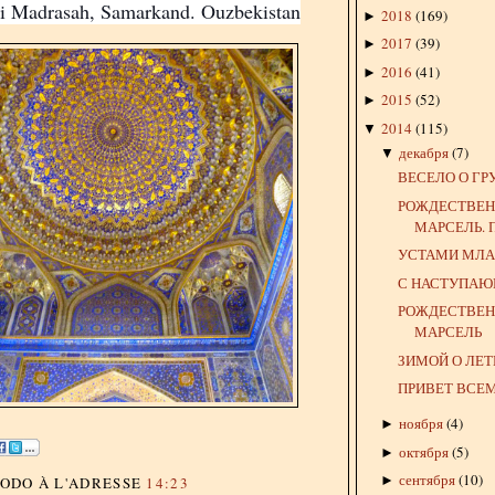
ri Madrasah, Samarkand. Ouzbekistan
2018
(
169
)
►
2017
(
39
)
►
2016
(
41
)
►
2015
(
52
)
►
2014
(
115
)
▼
декабря
(
7
)
▼
ВЕСЕЛО О Г
РОЖДЕСТВЕ
МАРСЕЛЬ.
УСТАМИ МЛАД
С НАСТУПАЮ
РОЖДЕСТВЕ
МАРСЕЛЬ
ЗИМОЙ О ЛЕТ
ПРИВЕТ ВСЕ
ноября
(
4
)
►
октября
(
5
)
►
сентября
(
10
)
►
DODO
À L'ADRESSE
14:23