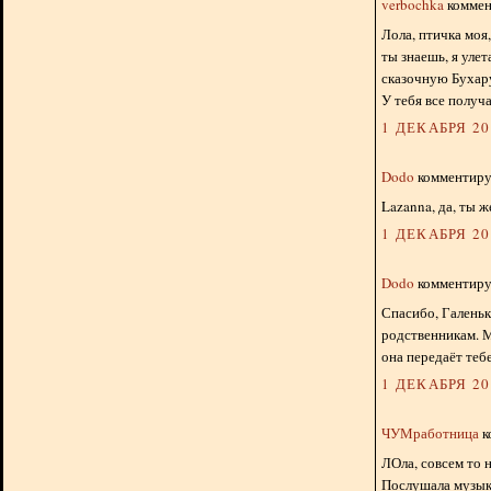
verbochka
коммент
Лола, птичка моя
ты знаешь, я уле
сказочную Бухар
У тебя все получа
1 ДЕКАБРЯ 201
Dodo
комментируе
Lazanna, да, ты ж
1 ДЕКАБРЯ 201
Dodo
комментируе
Спасибо, Галеньк
родственникам. М
она передаёт тебе
1 ДЕКАБРЯ 201
ЧУМработница
к
ЛОла, совсем то 
Послушала музык