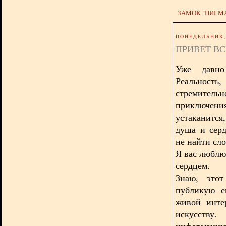
ЗАМОК "ПИГМ
ПОНЕДЕЛЬНИК, 
ПРИВЕТ В
Уже давно
Реальность
стремитель
приключения
устаканится
душа и серд
не найти слов
Я вас люблю
сердцем.
Знаю, этот
публикую е
живой инте
искусству
информацию,