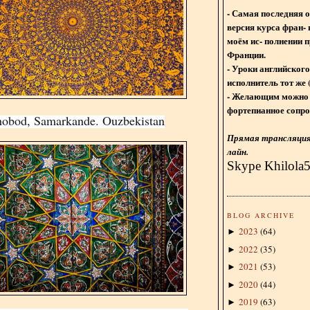
- Самая последняя 
версия курса фран- 
моём ис- полнении п
Франции.
- Уроки английского
исполнитель тот же 
- Желающим можно 
фортепианное сопро
obod, Samarkande. Ouzbekistan
Прямая трансляция 
лайн.
Skype Khilola
BLOG ARCHIVE
2023
(
64
)
►
2022
(
35
)
►
2021
(
53
)
►
2020
(
44
)
►
2019
(
63
)
►