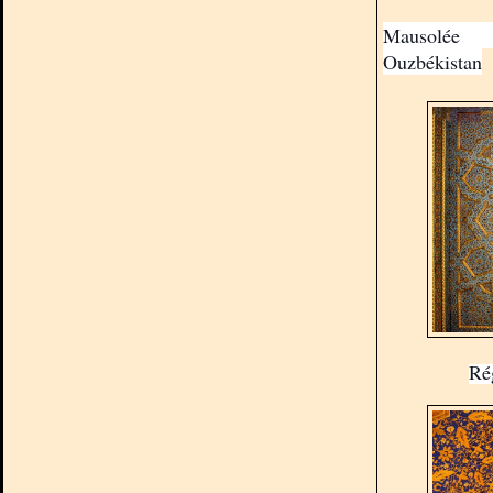
Mausolée 
Ouzbékistan
Ré