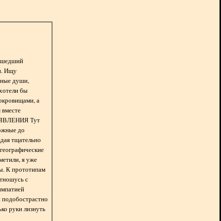
асшедший
н. Ищу
нные души,
хотели бы
окровищами, а
 вместе
БЪЯВЛЕНИЯ Тут
ожные до
ждая тщательно
 географические
метили, я уже
ды. К прототипам
отношусь с
импатией
 и подобострастно
лько руки лизнуть