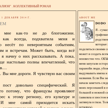
АЛИОН" . КОЛЛЕКТИВНЫЙ РОМАН
1 ДЕКАБРЯ 2014 Г.
ABOUT ME
СЕМ
DODO
Я - сум
 мне как-то не до блогожизни.
графома
, как всегда, подхватила меня и
родстве
но несёт по невероятным событиям,
которые 
поделиться своими с
м и встречам. Может быть, когда всё
может и создать всем
, я начну о них рассказывать. А пока,
неизвестно что. О
це настолько полны впечатлений, что
меня запугали остор
....
паранойи люди, убе
. Вы мне дороги. Я чувствую вас своим
выдумывать имена и
названия. Если Вы за
начала заметать сле
 пост довольно специфический. Я
моих персонажей я 
го потому, что французы проявляют
большой и нежной с
рес к этому региону, его культуре и
(завиляла я хвостом
. И мне самой приходится искать
заглянула в глаза. То
осталось).
 экстрактами которой я делюсь с вами.