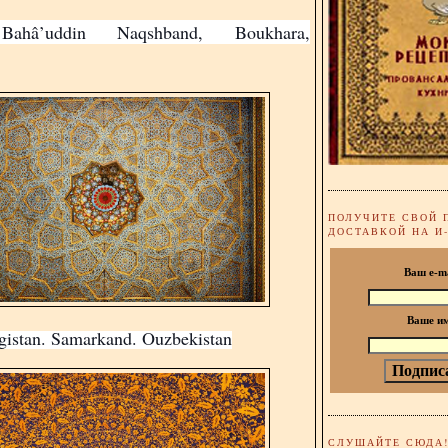
Bahâ’uddin Naqshband, Boukhara,
ПОЛУЧИТЕ СВОЙ 
ДОСТАВКОЙ НА И
Ваш e-m
Ваше и
gistan. Samarkand. Ouzbekistan
СЛУШАЙТЕ СЮДА