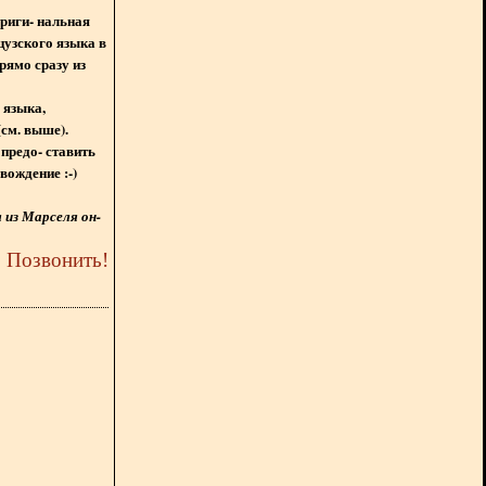
ориги- нальная
цузского языка в
рямо сразу из
 языка,
(см. выше).
предо- ставить
вождение :-)
из Марселя он-
5
Позвонить
!