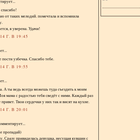
ирует...
, спасибо!
таю от таких мелодий. помечтала и вспомнила
у.
ется, я уверена. Удачи!
4 Г. В 19:45
т...
е пости узбечка. Спасибо тебе.
4 Г. В 19:55
т...
а. А ты ведь всегда можешь туда съездить к моим
оя мама с радостью тебя сведёт с ними. Каждый раз
 привет. Твои сердечки у них так и висят на кухне.
4 Г. В 20:01
омментирует...
не пропадай)
у. Сразу привиделась девушка, несущая кувшин с