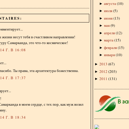
августа
(
10
)
►
июля
(
5
)
►
NTAIRES:
июня
(
13
)
►
мая
(
9
)
►
мментирует...
апреля
(
12
)
►
ы жизни несут тебя в счастливом направлении!
марта
(
15
)
►
ру Самарканда, это что-то космическое!
февраля
(
15
)
►
4 Г. В 16:08
января
(
10
)
►
т...
2013
(
67
)
►
спасибо. Ты права, эта архитектура божественна.
2012
(
203
)
►
4 Г. В 17:37
2011
(
131
)
►
рует...
!
амарканда в моем сердце, с тех пор, как муж возил
ину.
4 Г. В 18:34