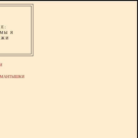
ИЕ:
ОМЫ Я
АЖИ
И
Й МАНТЫШКИ