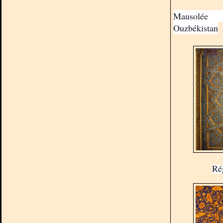
Mausolée 
Ouzbékistan
Ré