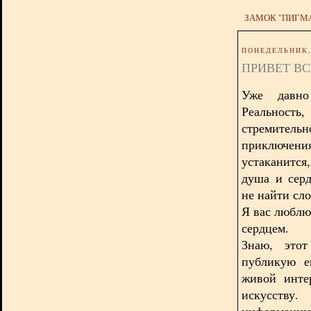
ЗАМОК "ПИГМ
ПОНЕДЕЛЬНИК, 
ПРИВЕТ В
Уже давно
Реальность
стремитель
приключения
устаканится
душа и серд
не найти слов
Я вас люблю
сердцем.
Знаю, этот
публикую е
живой инте
искусству
информацию,