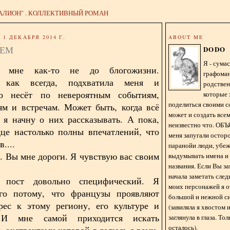
АЛИОН" . КОЛЛЕКТИВНЫЙ РОМАН
1 ДЕКАБРЯ 2014 Г.
ABOUT ME
СЕМ
DODO
Я - сум
 мне как-то не до блогожизни.
графома
, как всегда, подхватила меня и
родстве
но несёт по невероятным событиям,
которые 
поделиться своими с
м и встречам. Может быть, когда всё
может и создать всем
, я начну о них рассказывать. А пока,
неизвестно что. О
це настолько полны впечатлений, что
меня запугали остор
....
паранойи люди, убе
. Вы мне дороги. Я чувствую вас своим
выдумывать имена и
названия. Если Вы за
начала заметать сле
 пост довольно специфический. Я
моих персонажей я 
го потому, что французы проявляют
большой и нежной с
рес к этому региону, его культуре и
(завиляла я хвостом
. И мне самой приходится искать
заглянула в глаза. То
осталось).
 экстрактами которой я делюсь с вами.