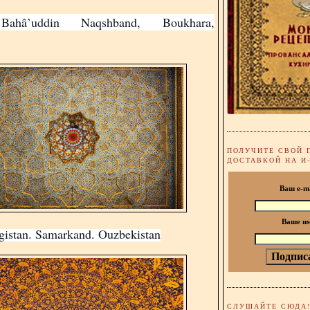
Bahâ’uddin Naqshband, Boukhara,
ПОЛУЧИТЕ СВОЙ 
ДОСТАВКОЙ НА И
Ваш e-m
Ваше и
gistan. Samarkand. Ouzbekistan
СЛУШАЙТЕ СЮДА