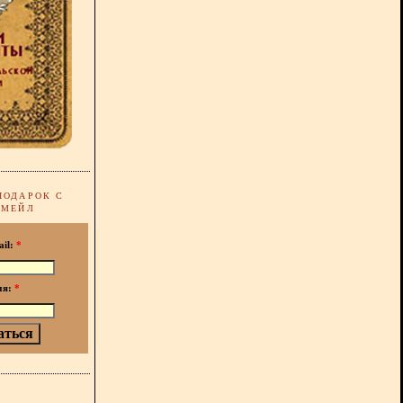
ПОДАРОК С
-МЕЙЛ
ail:
*
мя:
*
!