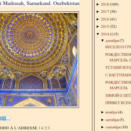
ri Madrasah, Samarkand. Ouzbekistan
2018
(
169
)
►
2017
(
39
)
►
2016
(
41
)
►
2015
(
52
)
►
2014
(
115
)
▼
декабря
(
7
)
▼
ВЕСЕЛО О Г
РОЖДЕСТВЕ
МАРСЕЛЬ.
УСТАМИ МЛАД
С НАСТУПАЮ
РОЖДЕСТВЕ
МАРСЕЛЬ
ЗИМОЙ О ЛЕТ
ПРИВЕТ ВСЕ
ноября
(
4
)
►
октября
(
5
)
►
сентября
(
10
)
►
DODO
À L'ADRESSE
14:23