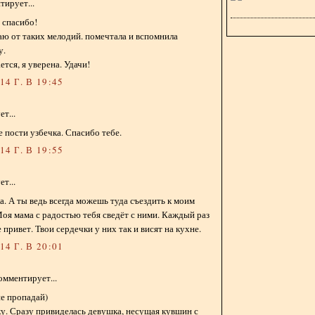
ирует...
, спасибо!
таю от таких мелодий. помечтала и вспомнила
у.
ется, я уверена. Удачи!
4 Г. В 19:45
т...
е пости узбечка. Спасибо тебе.
4 Г. В 19:55
т...
а. А ты ведь всегда можешь туда съездить к моим
оя мама с радостью тебя сведёт с ними. Каждый раз
 привет. Твои сердечки у них так и висят на кухне.
4 Г. В 20:01
омментирует...
не пропадай)
у. Сразу привиделась девушка, несущая кувшин с