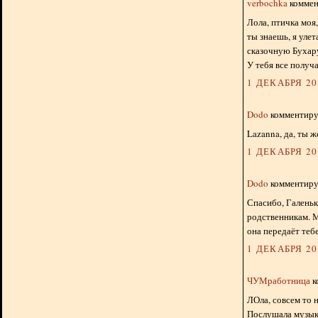
verbochka
коммент
Лола, птичка моя
ты знаешь, я уле
сказочную Бухар
У тебя все получа
1 ДЕКАБРЯ 201
Dodo
комментируе
Lazanna, да, ты ж
1 ДЕКАБРЯ 201
Dodo
комментируе
Спасибо, Галеньк
родственникам. М
она передаёт тебе
1 ДЕКАБРЯ 201
ЧУМработница
к
ЛОла, совсем то 
Послушала музык