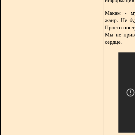
Макам - му
жанр. Не бу
Просто посл
Мы не прив
сердце.