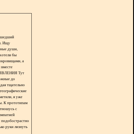
асшедший
н. Ищу
нные души,
хотели бы
окровищами, а
 вместе
БЪЯВЛЕНИЯ Тут
ожные до
ждая тщательно
 географические
метили, я уже
ды. К прототипам
отношусь с
импатией
 и подобострастно
лько руки лизнуть