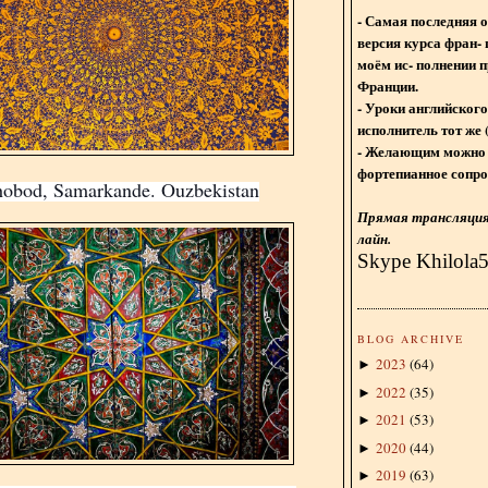
- Самая последняя 
версия курса фран- 
моём ис- полнении п
Франции.
- Уроки английского
исполнитель тот же 
- Желающим можно 
фортепианное сопро
obod, Samarkande. Ouzbekistan
Прямая трансляция 
лайн.
Skype Khilola
BLOG ARCHIVE
2023
(
64
)
►
2022
(
35
)
►
2021
(
53
)
►
2020
(
44
)
►
2019
(
63
)
►