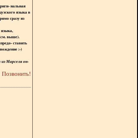
ориги- нальная
цузского языка в
рямо сразу из
 языка,
(см. выше).
предо- ставить
вождение :-)
из Марселя он-
5
Позвонить
!