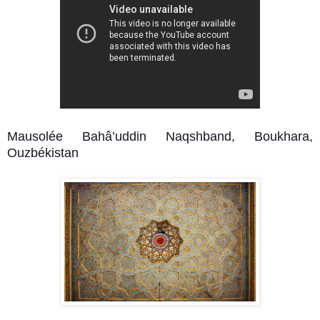
Mausolée Bahâ’uddin Naqshband, Boukhara,
Ouzbékistan