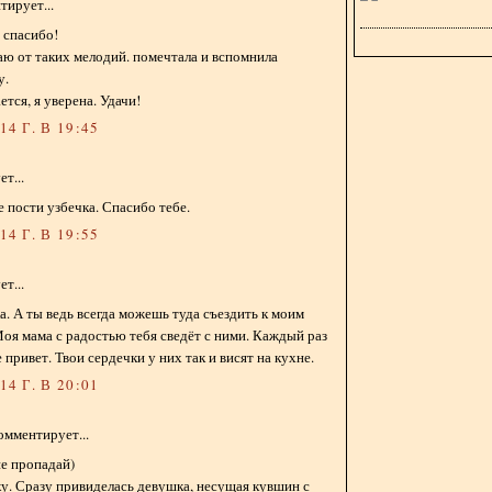
ирует...
, спасибо!
таю от таких мелодий. помечтала и вспомнила
у.
ется, я уверена. Удачи!
4 Г. В 19:45
т...
е пости узбечка. Спасибо тебе.
4 Г. В 19:55
т...
а. А ты ведь всегда можешь туда съездить к моим
оя мама с радостью тебя сведёт с ними. Каждый раз
 привет. Твои сердечки у них так и висят на кухне.
4 Г. В 20:01
омментирует...
не пропадай)
у. Сразу привиделась девушка, несущая кувшин с