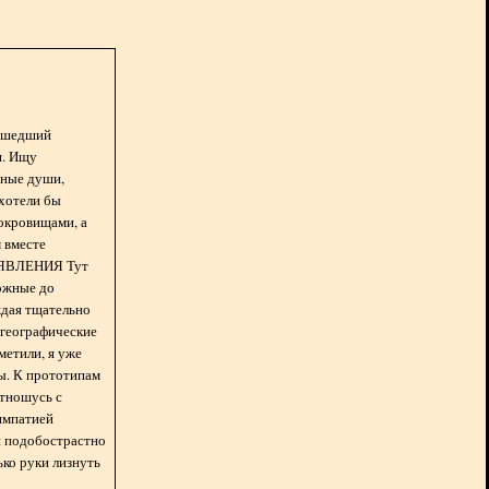
асшедший
н. Ищу
нные души,
хотели бы
окровищами, а
 вместе
БЪЯВЛЕНИЯ Тут
ожные до
ждая тщательно
 географические
метили, я уже
ды. К прототипам
отношусь с
импатией
 и подобострастно
лько руки лизнуть