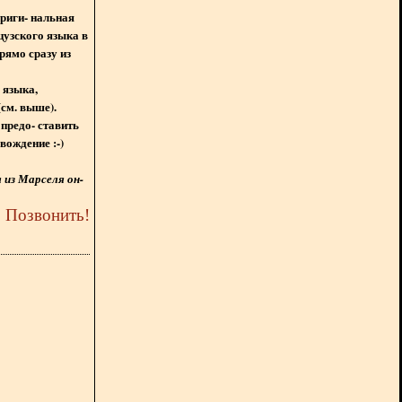
ориги- нальная
цузского языка в
рямо сразу из
 языка,
(см. выше).
предо- ставить
вождение :-)
из Марселя он-
5
Позвонить
!