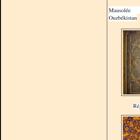
Mausolée 
Ouzbékistan
Ré