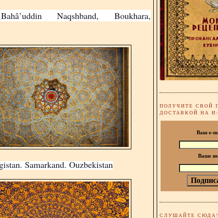
Bahâ’uddin Naqshband, Boukhara,
ПОЛУЧИТЕ СВОЙ 
ДОСТАВКОЙ НА И
Ваш e-m
Ваше и
gistan. Samarkand. Ouzbekistan
СЛУШАЙТЕ СЮДА