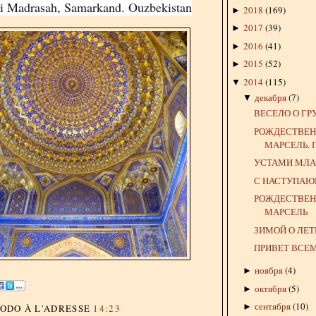
ri Madrasah, Samarkand. Ouzbekistan
2018
(
169
)
►
2017
(
39
)
►
2016
(
41
)
►
2015
(
52
)
►
2014
(
115
)
▼
декабря
(
7
)
▼
ВЕСЕЛО О Г
РОЖДЕСТВЕ
МАРСЕЛЬ.
УСТАМИ МЛАД
С НАСТУПАЮ
РОЖДЕСТВЕ
МАРСЕЛЬ
ЗИМОЙ О ЛЕТ
ПРИВЕТ ВСЕ
ноября
(
4
)
►
октября
(
5
)
►
сентября
(
10
)
►
DODO
À L'ADRESSE
14:23