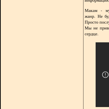
Макам - му
жанр. Не бу
Просто посл
Мы не прив
сердце.