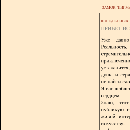
ЗАМОК "ПИГМ
ПОНЕДЕЛЬНИК, 
ПРИВЕТ В
Уже давно
Реальность
стремитель
приключения
устаканится
душа и серд
не найти слов
Я вас люблю
сердцем.
Знаю, этот
публикую е
живой инте
искусству
информацию,