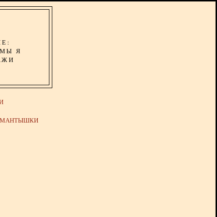
ИЕ:
ОМЫ Я
АЖИ
И
Й МАНТЫШКИ