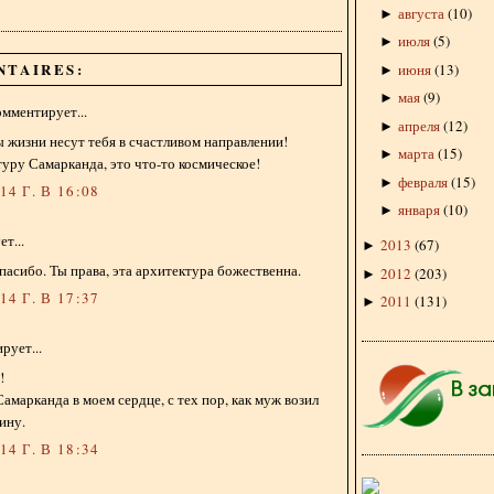
августа
(
10
)
►
июля
(
5
)
►
NTAIRES:
июня
(
13
)
►
мая
(
9
)
►
мментирует...
апреля
(
12
)
►
ы жизни несут тебя в счастливом направлении!
марта
(
15
)
►
ру Самарканда, это что-то космическое!
февраля
(
15
)
►
4 Г. В 16:08
января
(
10
)
►
т...
2013
(
67
)
►
спасибо. Ты права, эта архитектура божественна.
2012
(
203
)
►
4 Г. В 17:37
2011
(
131
)
►
рует...
!
амарканда в моем сердце, с тех пор, как муж возил
ину.
4 Г. В 18:34