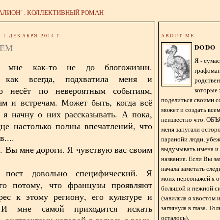
АЛИОН" . КОЛЛЕКТИВНЫЙ РОМАН
1 ДЕКАБРЯ 2014 Г.
ABOUT ME
СЕМ
DODO
Я - сум
 мне как-то не до блогожизни.
графома
, как всегда, подхватила меня и
родстве
но несёт по невероятным событиям,
которые 
поделиться своими с
м и встречам. Может быть, когда всё
может и создать всем
, я начну о них рассказывать. А пока,
неизвестно что. О
це настолько полны впечатлений, что
меня запугали остор
....
паранойи люди, убе
. Вы мне дороги. Я чувствую вас своим
выдумывать имена и
названия. Если Вы за
начала заметать сле
 пост довольно специфический. Я
моих персонажей я 
го потому, что французы проявляют
большой и нежной с
рес к этому региону, его культуре и
(завиляла я хвостом
. И мне самой приходится искать
заглянула в глаза. То
осталось).
 экстрактами которой я делюсь с вами.