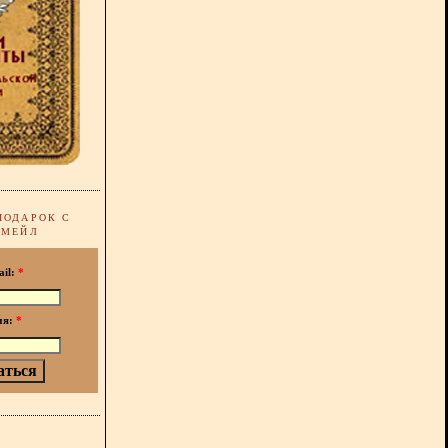
ПОДАРОК С
-МЕЙЛ
ail:
*
мя:
*
!