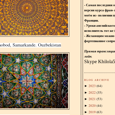
- Самая последняя 
версия курса фран- 
моём ис- полнении п
Франции.
- Уроки английского
исполнитель тот же 
- Желающим можно 
фортепианное сопро
obod, Samarkande. Ouzbekistan
Прямая трансляция 
лайн.
Skype Khilola
BLOG ARCHIVE
2023
(
64
)
►
2022
(
35
)
►
2021
(
53
)
►
2020
(
44
)
►
2019
(
63
)
►