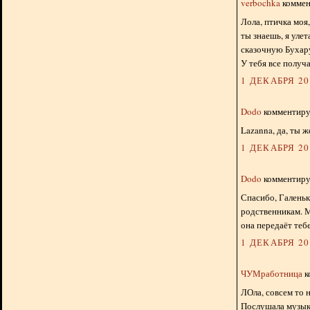
verbochka
коммент
Лола, птичка моя
ты знаешь, я уле
сказочную Бухар
У тебя все получа
1 ДЕКАБРЯ 201
Dodo
комментируе
Lazanna, да, ты ж
1 ДЕКАБРЯ 201
Dodo
комментируе
Спасибо, Галеньк
родственникам. М
она передаёт тебе
1 ДЕКАБРЯ 201
ЧУМработница
к
ЛОла, совсем то 
Послушала музык