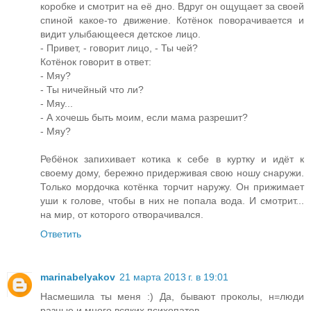
коробке и смотрит на её дно. Вдруг он ощущает за своей
спиной какое-то движение. Котёнок поворачивается и
видит улыбающееся детское лицо.
- Привет, - говорит лицо, - Ты чей?
Котёнок говорит в ответ:
- Мяу?
- Ты ничейный что ли?
- Мяу...
- А хочешь быть моим, если мама разрешит?
- Мяу?
Ребёнок запихивает котика к себе в куртку и идёт к
своему дому, бережно придерживая свою ношу снаружи.
Только мордочка котёнка торчит наружу. Он прижимает
уши к голове, чтобы в них не попала вода. И смотрит...
на мир, от которого отворачивался.
Ответить
marinabelyakov
21 марта 2013 г. в 19:01
Насмешила ты меня :) Да, бывают проколы, н=люди
разные и много всяких психопатов..