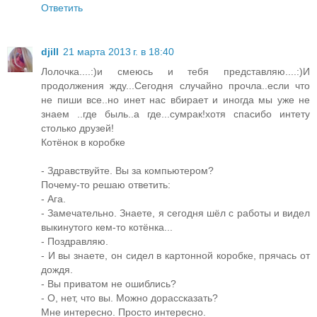
Ответить
djill
21 марта 2013 г. в 18:40
Лолочка....:)и смеюсь и тебя представляю....:)И
продолжения жду...Сегодня случайно прочла..если что
не пиши все..но инет нас вбирает и иногда мы уже не
знаем ..где быль..а где...сумрак!хотя спасибо интету
столько друзей!
Котёнок в коробке
- Здравствуйте. Вы за компьютером?
Почему-то решаю ответить:
- Ага.
- Замечательно. Знаете, я сегодня шёл с работы и видел
выкинутого кем-то котёнка...
- Поздравляю.
- И вы знаете, он сидел в картонной коробке, прячась от
дождя.
- Вы приватом не ошиблись?
- О, нет, что вы. Можно дорассказать?
Мне интересно. Просто интересно.