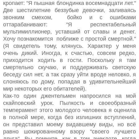
кропает: "Я пышная блондинка восемнадцати лет."
Две шестилетние беззубые девочки, заливаясь
звонким смехом, бойко и с ошибками
оттарабанивают: "Я респектабельный
мультимиллионер, уставший от славы и денег.
Хочу познакомится поближе с простой смертной."
(Я свидетель тому, клянусь. Характер у меня
очень дикий. Иногда, к счастью, совсем редко,
приходится ходить в гости. Поскольку я там
смертельно скучаю, и поддерживать светскую
беседу сил нет, а так сразу уйти вроде неловко, я
слоняюсь по дому, попадая в удивительнейший
мир некоторых его обитателей).
Как-то один джентельмен напросился на мой
скайповский урок. Пылкость и своеобразный
темперамент этого молодого человека я оценила
в полной мере, когда без излишних вступлений,
он представил моему видавшему виды, но всё
равно шокированному взору "своего лучшего
друга". Вы помните, как в том анекдоте, когда