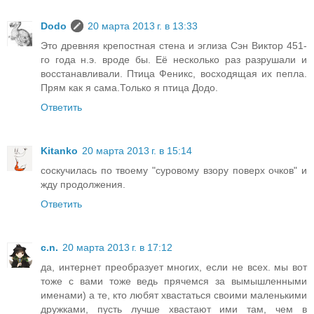
Dodo
20 марта 2013 г. в 13:33
Это древняя крепостная стена и эглиза Сэн Виктор 451-
го года н.э. вроде бы. Её несколько раз разрушали и
восстанавливали. Птица Феникс, восходящая их пепла.
Прям как я сама.Только я птица Додо.
Ответить
Kitanko
20 марта 2013 г. в 15:14
соскучилась по твоему "суровому взору поверх очков" и
жду продолжения.
Ответить
c.n.
20 марта 2013 г. в 17:12
да, интернет преобразует многих, если не всех. мы вот
тоже с вами тоже ведь прячемся за вымышленными
именами) а те, кто любят хвастаться своими маленькими
дружками, пусть лучше хвастают ими там, чем в