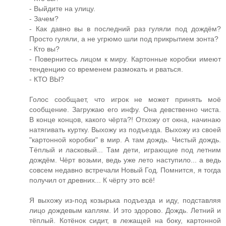
- Выйдите на улицу.
- Зачем?
- Как давно вы в последний раз гуляли под дождём?
Просто гуляли, а не угрюмо шли под прикрытием зонта?
- Кто вы?
- Повернитесь лицом к миру. Картонные коробки имеют
тенденцию со временем размокать и рваться.
- КТО ВЫ?
Голос сообщает, что игрок не может принять моё
сообщение. Загружаю его инфу. Она девственно чиста.
В конце концов, какого чёрта?! Отхожу от окна, начинаю
натягивать куртку. Выхожу из подъезда. Выхожу из своей
"картонной коробки" в мир. А там дождь. Чистый дождь.
Тёплый и ласковый... Там дети, играющие под летним
дождём. Чёрт возьми, ведь уже лето наступило... а ведь
совсем недавно встречали Новый Год. Помнится, я тогда
получил от древних... К чёрту это всё!
Я выхожу из-под козырька подъезда и иду, подставляя
лицо дождевым каплям. И это здорово. Дождь. Летний и
тёплый. Котёнок сидит, в лежащей на боку, картонной