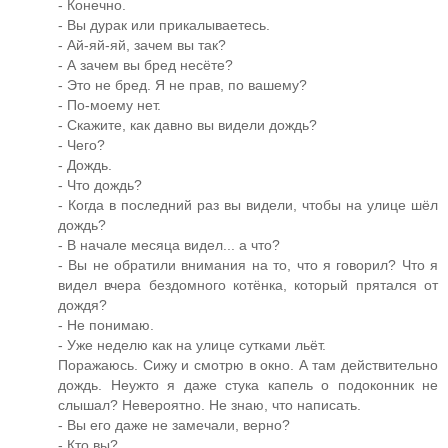
- Конечно.
- Вы дурак или прикалываетесь.
- Ай-яй-яй, зачем вы так?
- А зачем вы бред несёте?
- Это не бред. Я не прав, по вашему?
- По-моему нет.
- Скажите, как давно вы видели дождь?
- Чего?
- Дождь.
- Что дождь?
- Когда в последний раз вы видели, чтобы на улице шёл
дождь?
- В начале месяца видел... а что?
- Вы не обратили внимания на то, что я говорил? Что я
видел вчера бездомного котёнка, который прятался от
дождя?
- Не понимаю.
- Уже неделю как на улице сутками льёт.
Поражаюсь. Сижу и смотрю в окно. А там действительно
дождь. Неужто я даже стука капель о подоконник не
слышал? Невероятно. Не знаю, что написать.
- Вы его даже не замечали, верно?
- Кто вы?