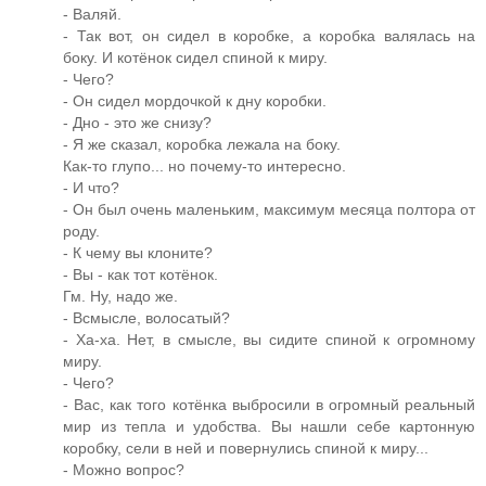
- Валяй.
- Так вот, он сидел в коробке, а коробка валялась на
боку. И котёнок сидел спиной к миру.
- Чего?
- Он сидел мордочкой к дну коробки.
- Дно - это же снизу?
- Я же сказал, коробка лежала на боку.
Как-то глупо... но почему-то интересно.
- И что?
- Он был очень маленьким, максимум месяца полтора от
роду.
- К чему вы клоните?
- Вы - как тот котёнок.
Гм. Ну, надо же.
- Всмысле, волосатый?
- Ха-ха. Нет, в смысле, вы сидите спиной к огромному
миру.
- Чего?
- Вас, как того котёнка выбросили в огромный реальный
мир из тепла и удобства. Вы нашли себе картонную
коробку, сели в ней и повернулись спиной к миру...
- Можно вопрос?